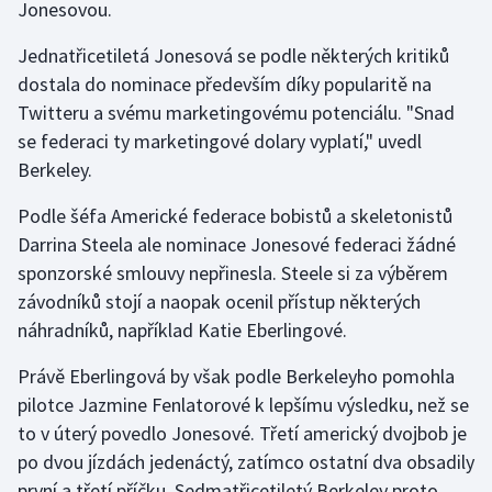
Jonesovou.
Gymnastika
Jednatřicetiletá Jonesová se podle některých kritiků
dostala do nominace především díky popularitě na
Házená
Twitteru a svému marketingovému potenciálu. "Snad
se federaci ty marketingové dolary vyplatí," uvedl
Jezdectví
Berkeley.
Judo
Podle šéfa Americké federace bobistů a skeletonistů
Darrina Steela ale nominace Jonesové federaci žádné
Krasobruslení
sponzorské smlouvy nepřinesla. Steele si za výběrem
závodníků stojí a naopak ocenil přístup některých
Lezení
náhradníků, například Katie Eberlingové.
Lyže a snowboard
Právě Eberlingová by však podle Berkeleyho pomohla
pilotce Jazmine Fenlatorové k lepšímu výsledku, než se
Moderní pětiboj
to v úterý povedlo Jonesové. Třetí americký dvojbob je
po dvou jízdách jedenáctý, zatímco ostatní dva obsadily
Motorsport
první a třetí příčku. Sedmatřicetiletý Berkeley proto