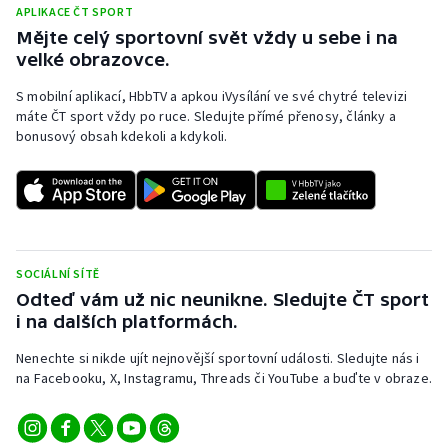
Stolní tenis
APLIKACE ČT SPORT
Mějte celý sportovní svět vždy u sebe i na
velké obrazovce.
Triatlon
S mobilní aplikací, HbbTV a apkou iVysílání ve své chytré televizi
Veslování
máte ČT sport vždy po ruce. Sledujte přímé přenosy, články a
bonusový obsah kdekoli a kdykoli.
Vodní slalom
Volejbal
Ostatní
SOCIÁLNÍ SÍTĚ
Odteď vám už nic neunikne. Sledujte ČT sport
i na dalších platformách.
Nenechte si nikde ujít nejnovější sportovní události. Sledujte nás i
na Facebooku, X, Instagramu, Threads či YouTube a buďte v obraze.