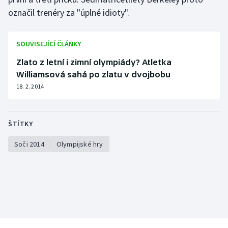
označil trenéry za "úplné idioty".
Olympijské hry
Parasport
SOUVISEJÍCÍ ČLÁNKY
Zlato z letní i zimní olympiády? Atletka
Plavání
Williamsová sahá po zlatu v dvojbobu
18. 2. 2014
Plážový volejbal
Ragby
ŠTÍTKY
Rychlobruslení
Soči 2014
Olympijské hry
Rychlostní kanoistika
Short track
Sportovní střelba