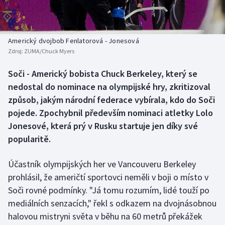
Baseball a softbal
Soutěže
Basketbal
Historické návraty
Americký dvojbob Fenlatorová - Jonesová
Zdroj:
ZUMA/Chuck Myers
Biatlon
Aplikace ČT sport
Soči - Americký bobista Chuck Berkeley, který se
Boby a skeleton
AZ kvíz
nedostal do nominace na olympijské hry, zkritizoval
způsob, jakým národní federace vybírala, kdo do Soči
Box
pojede. Zpochybnil především nominaci atletky Lolo
Jonesové, která prý v Rusku startuje jen díky své
Curling
popularitě.
Dostihy
Účastník olympijských her ve Vancouveru Berkeley
Florbal
prohlásil, že američtí sportovci neměli v boji o místo v
Soči rovné podmínky. "Já tomu rozumím, lidé touží po
Futsal
mediálních senzacích," řekl s odkazem na dvojnásobnou
halovou mistryni světa v běhu na 60 metrů překážek
Golf