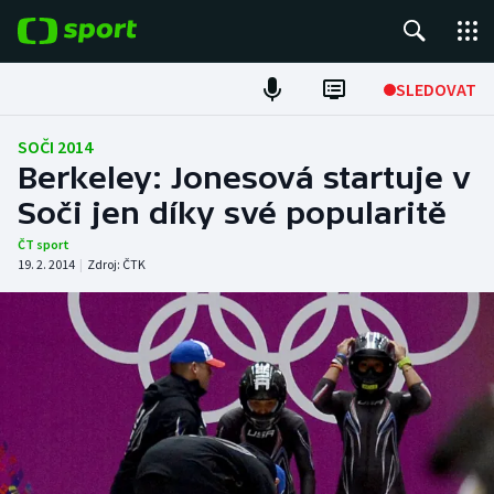
POPULÁRNÍ
SLEDOVAT
Fotbal
SOČI 2014
Berkeley: Jonesová startuje v
Hokej
Soči jen díky své popularitě
Tenis
ČT sport
19. 2. 2014
|
Zdroj:
ČTK
Atletika
Cyklistika
DALŠÍ SPORTY
Americký fotbal
NEPŘEHLÉDNĚTE