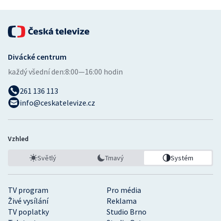
Divácké centrum
každý všední den:
8:00—16:00 hodin
261 136 113
info@ceskatelevize.cz
Vzhled
Světlý
Tmavý
Systém
TV program
Pro média
Živé vysílání
Reklama
TV poplatky
Studio Brno