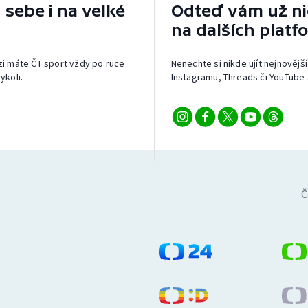
 sebe i na velké
Odteď vám už nic
na dalších platf
izi máte ČT sport vždy po ruce.
Nenechte si nikde ujít nejnovější
ykoli.
Instagramu, Threads či YouTube 
Č