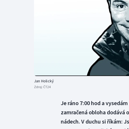
Curling
Dostihy
Florbal
Futsal
Golf
Gymnastika
Jan Holický
Zdroj:
ČT24
Je ráno 7:00 hod a vysedám 
zamračená obloha dodává ok
nádech. V duchu si říkám: 