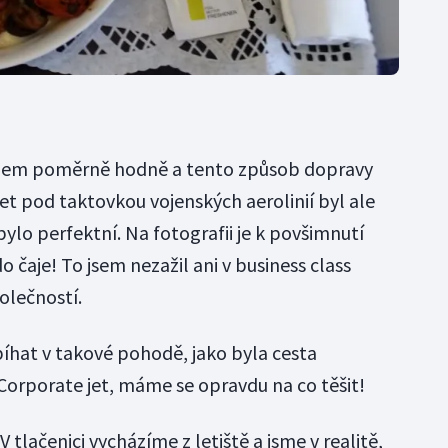
adlem poměrně hodně a tento způsob dopravy
et pod taktovkou vojenských aerolinií byl ale
bylo perfektní. Na fotografii je k povšimnutí
čaje! To jsem nezažil ani v business class
lečností.
hat v takové pohodě, jako byla cesta
orporate jet, máme se opravdu na co těšit!
V tlačenici vycházíme z letiště a jsme v realitě,