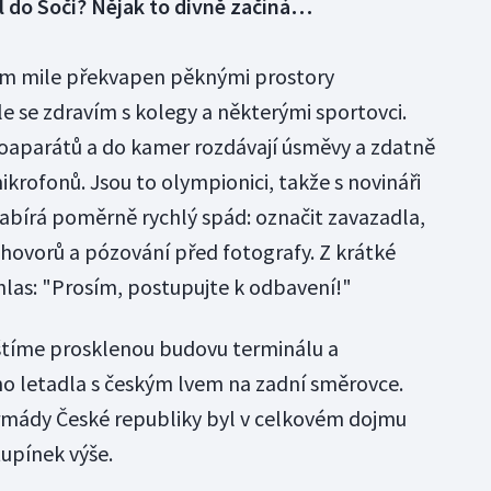
l do Soči? Nějak to divně začíná…
sem mile překvapen pěknými prostory
e se zdravím s kolegy a některými sportovci.
toaparátů a do kamer rozdávají úsměvy a zdatně
krofonů. Jsou to olympionici, takže s novináři
í nabírá poměrně rychlý spád: označit zavazadla,
h hovorů a pózování před fotografy. Z krátké
hlas: "Prosím, postupujte k odbavení!"
tíme prosklenou budovu terminálu a
o letadla s českým lvem na zadní směrovce.
rmády České republiky byl v celkovém dojmu
tupínek výše.