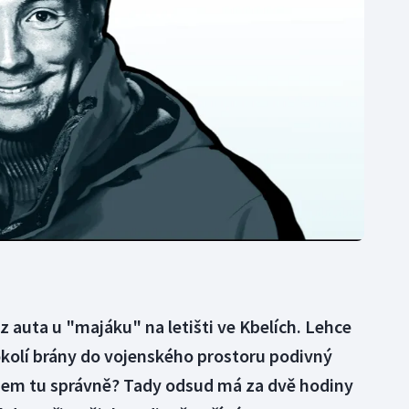
Moderní pětiboj
Triatlon
Motorsport
Veslování
Olympijské hry
Vodní slalom
Parasport
Volejbal
Plavání
Ostatní
Plážový volejbal
z auta u "majáku" na letišti ve Kbelích. Lehce
olí brány do vojenského prostoru podivný
Jsem tu správně? Tady odsud má za dvě hodiny