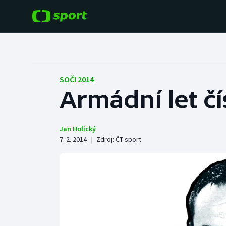
POPULÁRNÍ
DALŠÍ SPORTY
Fotbal
Americký fotbal
SOČI 2014
Armádní let čí
Hokej
Baseball a softbal
Tenis
Basketbal
Jan Holický
7. 2. 2014
|
Zdroj:
ČT sport
Atletika
Biatlon
Cyklistika
Boby a skeleton
Box