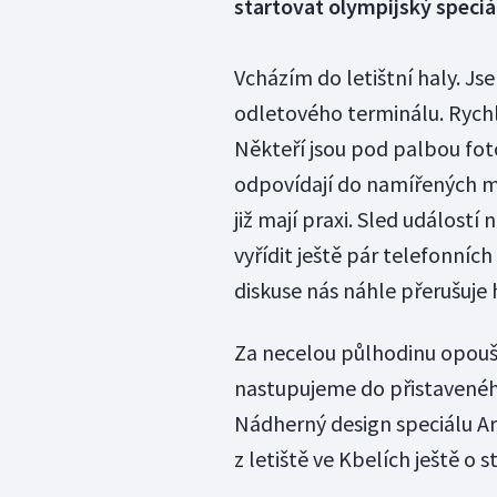
startovat olympijský speciá
Vcházím do letištní haly. J
odletového terminálu. Rychl
Někteří jsou pod palbou fo
odpovídají do namířených mi
již mají praxi. Sled událost
vyřídit ještě pár telefonníc
diskuse nás náhle přerušuje 
Za necelou půlhodinu opouš
nastupujeme do přistavenéh
Nádherný design speciálu A
z letiště ve Kbelích ještě o s