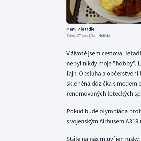
Menu v letadle
Zdroj:
ČT sport/Jan Holický
V životě jsem cestoval let
nebyl nikdy moje "hobby". L
fajn. Obsluha a občerstvení 
skleněná dózička s medem do 
renomovaných leteckých spo
Pokud bude olympiáda probí
s vojenským Airbusem A319 C
Stále na nás mluví jen rusky. 