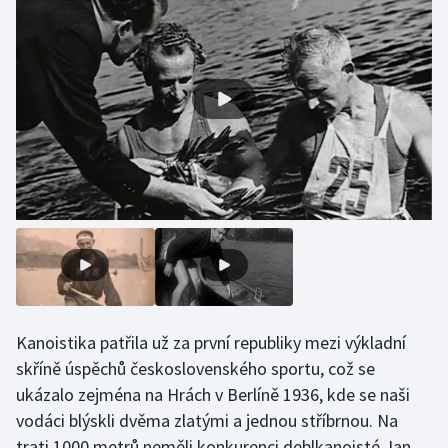
Gymnastika
Házená
Jezdectví
Judo
Krasobruslení
Lezení
Lyže a snowboard
Kanoistika patřila už za první republiky mezi výkladní
skříně úspěchů československého sportu, což se
Moderní pětiboj
ukázalo zejména na Hrách v Berlíně 1936, kde se naši
vodáci blýskli dvěma zlatými a jednou stříbrnou. Na
Motorsport
trati 1000 metrů neměli konkurenci deblkanoisté Jan