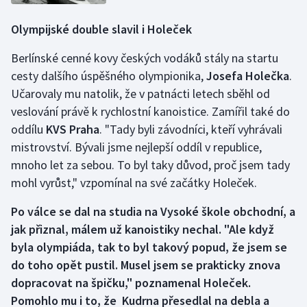
Olympijské double slavil i Holeček
Berlínské cenné kovy českých vodáků stály na startu
cesty dalšího úspěšného olympionika,
Josefa Holečka
.
Učarovaly mu natolik, že v patnácti letech sběhl od
veslování právě k rychlostní kanoistice. Zamířil také do
oddílu
KVS Praha
. "Tady byli závodníci, kteří vyhrávali
mistrovství. Bývali jsme nejlepší oddíl v republice,
mnoho let za sebou. To byl taky důvod, proč jsem tady
mohl vyrůst," vzpomínal na své začátky Holeček.
Po válce se dal na studia na Vysoké škole obchodní, a
jak přiznal, málem už kanoistiky nechal. "Ale když
byla olympiáda, tak to byl takový popud, že jsem se
do toho opět pustil. Musel jsem se prakticky znova
dopracovat na špičku," poznamenal Holeček.
Pomohlo mu i to, že Kudrna přesedlal na debla a