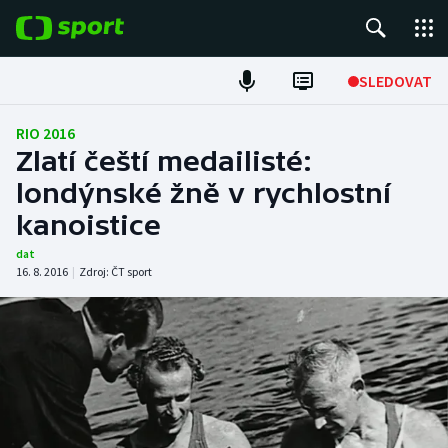
POPULÁRNÍ
SLEDOVAT
Fotbal
RIO 2016
Zlatí čeští medailisté:
Hokej
londýnské žně v rychlostní
kanoistice
Tenis
dat
Atletika
16. 8. 2016
|
Zdroj:
ČT sport
Cyklistika
DALŠÍ SPORTY
Americký fotbal
NEPŘEHLÉDNĚTE