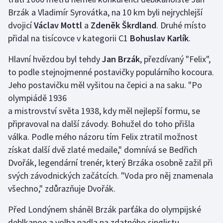
Brzák a Vladimír Syrovátka, na 10 km byli nejrychlejší
Olympijské hry
dvojicí
Václav Mottl
a
Zdeněk Škrdland
. Druhé místo
přidal na tisícovce v kategorii C1
Bohuslav Karlík
.
Parasport
Hlavní hvězdou byl tehdy
Jan Brzák
, přezdívaný "Felix",
Plavání
to podle stejnojmenné postavičky populárního kocoura.
Jeho postavičku měl vyšitou na čepici a na saku. "Po
Plážový volejbal
olympiádě 1936
a mistrovství světa 1938, kdy měl nejlepší formu, se
Ragby
připravoval na další závody. Bohužel do toho přišla
Rychlobruslení
válka. Podle mého názoru tím Felix ztratil možnost
získat další dvě zlaté medaile," domnívá se Bedřich
Rychlostní kanoistika
Dvořák, legendární trenér, který Brzáka osobně zažil při
svých závodnických začátcích. "Voda pro něj znamenala
Short track
všechno," zdůrazňuje Dvořák.
Sportovní střelba
Před Londýnem sháněl Brzák parťáka do olympijské
deblkanoe a volba padla na zdatného singlistu