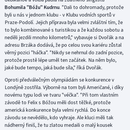
Stolní tenis
Bohumila "Bóžu" Kudrnu
. "Dali to dohromady, protože
byli u nás v jednom klubu - v Klubu vodních sportů v
Triatlon
Praze-Podolí. Jejich příprava byla velmi zvláštní tím, že
to bylo kombinované s turistikou a že každou sobotu a
Veslování
neděli jezdili mnoho kilometrů," vybavuje si Dvořák a na
adresu Brzáka dodává, že po celou svou kariéru zůstal
Vodní slalom
věrný pozici "háčka". "Nikdy se nehrnul do zadní pozice,
protože prostě lépe uměl ten začátek. Na něm bylo,
Volejbal
jaké bude tempo, jaká bude síla," říká Dvořák.
Ostatní
Oproti předválečným olympiádám se konkurence v
Londýně zostřila. Výborně na tom byli Američané, i díky
novému typu lodi ve tvaru "véčka". "Při tom vlastním
závodě to Felix s Bóžou měli dost těžké, protože
americká konkurence byla velmi rychlá. Do konce
závodu se nevědělo, kdo vyhraje. Ale kluci měli tak
nádherný finiš, že tu zlatou medaili o malý kousek