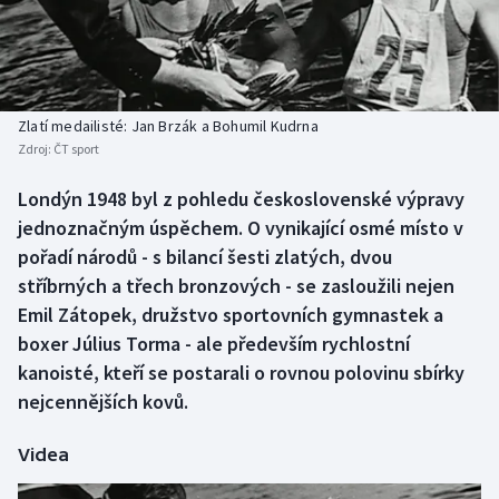
Baseball a softbal
Soutěže
Basketbal
Historické návraty
Biatlon
Aplikace ČT sport
Zlatí medailisté: Jan Brzák a Bohumil Kudrna
Zdroj:
ČT sport
Boby a skeleton
AZ kvíz
Londýn 1948 byl z pohledu československé výpravy
jednoznačným úspěchem. O vynikající osmé místo v
Box
pořadí národů - s bilancí šesti zlatých, dvou
Curling
stříbrných a třech bronzových - se zasloužili nejen
Emil Zátopek, družstvo sportovních gymnastek a
Dostihy
boxer Július Torma - ale především rychlostní
kanoisté, kteří se postarali o rovnou polovinu sbírky
Florbal
nejcennějších kovů.
Futsal
Videa
Golf