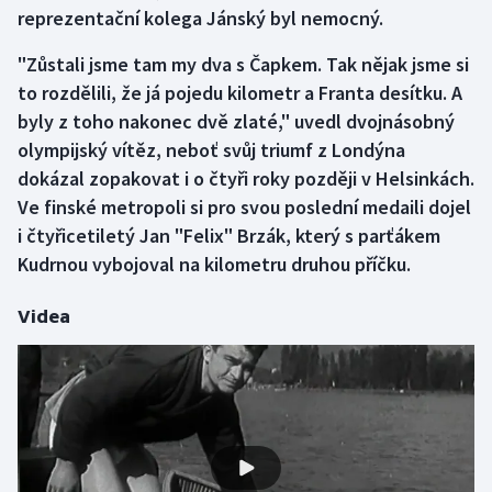
reprezentační kolega Jánský byl nemocný.
"Zůstali jsme tam my dva s Čapkem. Tak nějak jsme si
to rozdělili, že já pojedu kilometr a Franta desítku. A
byly z toho nakonec dvě zlaté," uvedl dvojnásobný
olympijský vítěz, neboť svůj triumf z Londýna
dokázal zopakovat i o čtyři roky později v Helsinkách.
Ve finské metropoli si pro svou poslední medaili dojel
i čtyřicetiletý Jan "Felix" Brzák, který s parťákem
Kudrnou vybojoval na kilometru druhou příčku.
Videa