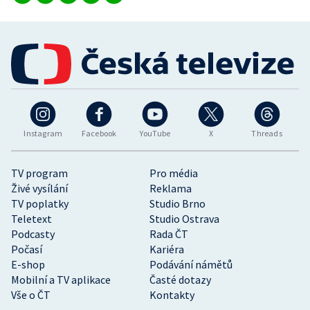
Instagram
Facebook
YouTube
X
Threads
TV program
Pro média
Živé vysílání
Reklama
TV poplatky
Studio Brno
Teletext
Studio Ostrava
Podcasty
Rada ČT
Počasí
Kariéra
E-shop
Podávání námětů
Mobilní a TV aplikace
Časté dotazy
Vše o ČT
Kontakty