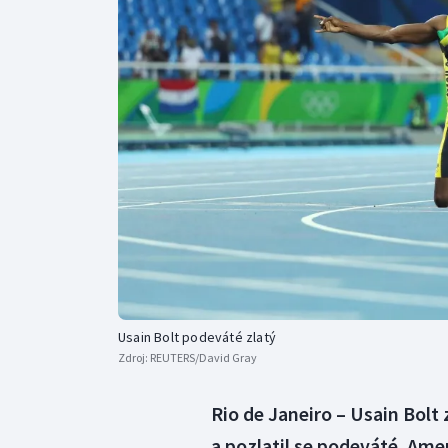
Curling
Dostihy
Florbal
Futsal
Golf
Gymnastika
Usain Bolt podeváté zlatý
Zdroj:
REUTERS/David Gray
Rio de Janeiro – Usain Bolt 
a pozlatil se podeváté. Ame