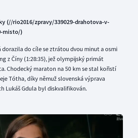
ky
(//rio2016/zpravy/339029-drahotova-v-
-misto/)
dorazila do cíle se ztrátou dvou minut a osmi
g z Číny (1:28:35), jež olympijský primát
ěta. Chodecký maraton na 50 km se stal kořistí
teje Tótha, díky němuž slovenská výprava
ch Lukáš Gdula byl diskvalifikován.