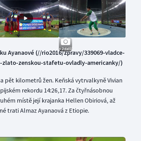
+ 2 další
žku Ayanaové
(//rio2016/zpravy/339069-vladce-
te-zlato-zenskou-stafetu-ovladly-americanky/)
a pět kilometrů žen. Keňská vytrvalkyně Vivian
pijském rekordu 14:26,17. Za čtyřnásobnou
ruhém místě její krajanka Hellen Obiriová, až
né trati Almaz Ayanaová z Etiopie.