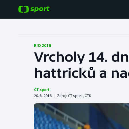
POPULÁRNÍ
DALŠÍ SPORTY
Fotbal
Americký fotbal
RIO 2016
Vrcholy 14. dn
Hokej
Baseball a softbal
hattricků a n
Tenis
Basketbal
Atletika
Biatlon
ČT sport
20. 8. 2016
|
Zdroj:
ČT sport
,
ČTK
Cyklistika
Boby a skeleton
Box