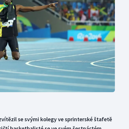
Moderní pětiboj
Triatlon
Motorsport
Veslování
Olympijské hry
Vodní slalom
Parasport
Volejbal
Plavání
Ostatní
Plážový volejbal
zvítězil se svými kolegy ve sprinterské štafetě
ričtí basketbalisté se ve svém šestnáctém