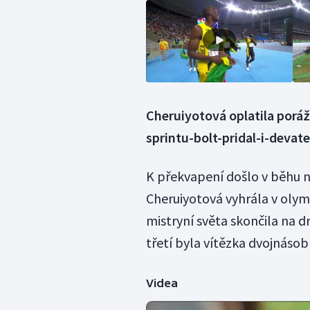
Cheruiyotová oplatila porá
sprintu-bolt-pridal-i-deva
K překvapení došlo v běhu n
Cheruiyotová vyhrála v olym
mistryní světa skončila na d
třetí byla vítězka dvojnásob
Videa