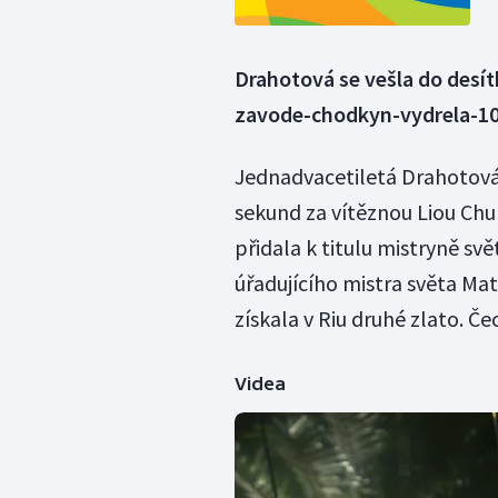
Drahotová se vešla do desít
zavode-chodkyn-vydrela-10
Jednadvacetiletá Drahotová 
sekund za vítěznou Liou Chun
přidala k titulu mistryně sv
úřadujícího mistra světa Ma
získala v Riu druhé zlato. Če
Videa