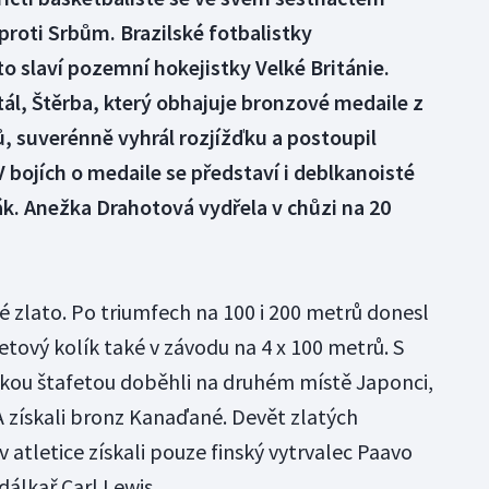
proti Srbům. Brazilské fotbalistky
to slaví pozemní hokejistky Velké Británie.
tál, Štěrba, který obhajuje bronzové medaile z
, suverénně vyhrál rozjížďku a postoupil
 bojích o medaile se představí i deblkanoisté
ák. Anežka Drahotová vydřela v chůzi na 20
é zlato. Po triumfech na 100 i 200 metrů donesl
etový kolík také v závodu na 4 x 100 metrů. S
skou štafetou doběhli na druhém místě Japonci,
SA získali bronz Kanaďané. Devět zlatých
 atletice získali pouze finský vytrvalec Paavo
dálkař Carl Lewis.