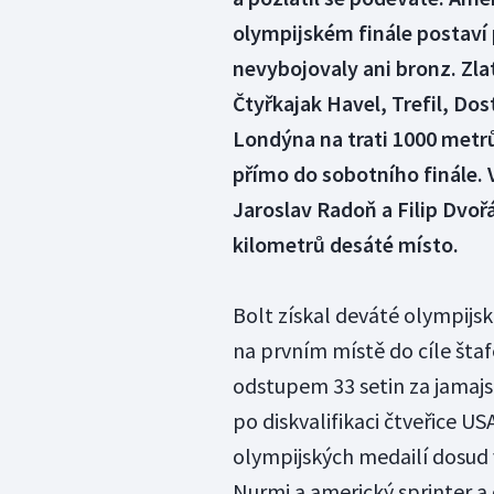
olympijském finále postaví 
nevybojovaly ani bronz. Zla
Čtyřkajak Havel, Trefil, Dos
Londýna na trati 1000 metrů
přímo do sobotního finále. V
Jaroslav Radoň a Filip Dvoř
kilometrů desáté místo.
Bolt získal deváté olympijsk
na prvním místě do cíle štaf
odstupem 33 setin za jamaj
po diskvalifikaci čtveřice U
olympijských medailí dosud v
Nurmi a americký sprinter a 