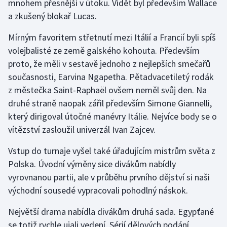
mnohem přesnější v útoku. Vidět byl především Wallace
Stolní tenis
a zkušený blokař Lucas.
Triatlon
Mírným favoritem střetnutí mezi Itálií a Francií byli spíš
volejbalisté ze země galského kohouta. Především
Veslování
proto, že měli v sestavě jednoho z nejlepších smečařů
současnosti, Earvina Ngapetha. Pětadvacetiletý rodák
Vodní slalom
z městečka Saint-Raphaël ovšem neměl svůj den. Na
druhé straně naopak zářil především Simone Giannelli,
Volejbal
který dirigoval útočné manévry Itálie. Nejvíce body se o
vítězství zasloužil univerzál Ivan Zajcev.
Ostatní
Vstup do turnaje vyšel také úřadujícím mistrům světa z
Polska. Úvodní výměny sice divákům nabídly
vyrovnanou partii, ale v průběhu prvního dějství si naši
východní sousedé vypracovali pohodlný náskok.
Největší drama nabídla divákům druhá sada. Egypťané
se totiž rychle ujali vedení. Sérií dělových podání