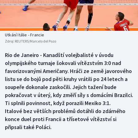
Baseball a softbal
Soutěže
Basketbal
Historické návraty
Biatlon
Aplikace ČT sport
Utkání Itálie - Francie
Zdroj:
REUTERS/Marcelo del Pozo
Boby a skeleton
AZ kvíz
Rio de Janeiro - Kanadští volejbalisté v úvodu
olympijského turnaje šokovali vítězstvím 3:0 nad
Box
favorizovanými Američany. Hráči ze země javorového
Curling
listu se do bojů pod pěti kruhy vrátili po 24 letech a
soupeře dokonale zaskočili. Jejich tažení bude
Dostihy
pokračovat v úterý, kdy změří síly s domácími Brazilci.
Ti splnili povinnost, když porazili Mexiko 3:1.
Florbal
Italové bez větších problémů dotáhli do zdárného
konce duel proti Francii a třísetové vítězství si
Futsal
připsali také Poláci.
Golf