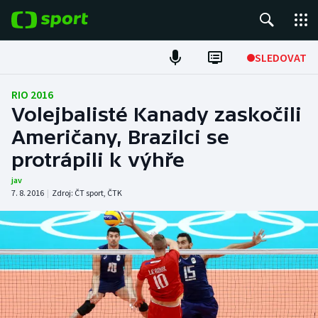
POPULÁRNÍ
SLEDOVAT
Fotbal
RIO 2016
Volejbalisté Kanady zaskočili
Hokej
Američany, Brazilci se
protrápili k výhře
Tenis
jav
Atletika
7. 8. 2016
|
Zdroj:
ČT sport
,
ČTK
Cyklistika
DALŠÍ SPORTY
Americký fotbal
NEPŘEHLÉDNĚTE