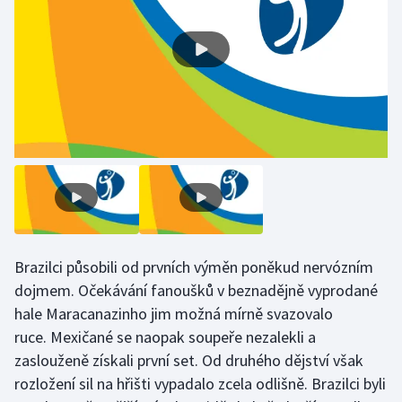
Olympijské hry
Parasport
Plavání
Plážový volejbal
Ragby
Rychlobruslení
Brazilci působili od prvních výměn poněkud nervózním
Rychlostní kanoistika
dojmem. Očekávání fanoušků v beznadějně vyprodané
hale Maracanazinho jim možná mírně svazovalo
Short track
ruce. Mexičané se naopak soupeře nezalekli a
zaslouženě získali první set. Od druhého dějství však
Sportovní střelba
rozložení sil na hřišti vypadalo zcela odlišně. Brazilci byli