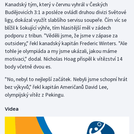
Kanadský tým, který v červnu vyhrál v Českých
Budějovicích 3:1 a posléze ovládl druhou divizi Světové
Gymnastika
ligy, dokázal využít slabšího servisu soupeře. Čím víc se
blížil k šokující výhře, tím hlasitější měl v zádech
Házená
podporu z tribun. "Věděli jsme, že jsme v zápase za
Jezdectví
outsidery," řekl kanadský kapitán Frederic Winters. "Ale
tohle je olympiáda a my jsme ukázali, jakou máme
Judo
motivaci," dodal. Nicholas Hoag přispěl k vítězství 14
body včetně dvou es.
Krasobruslení
"No, nebyl to nejlepší začátek. Nebyli jsme schopní hrát
Lezení
bez výkyvů," řekl kapitán Američanů David Lee,
olympijský vítěz z Pekingu.
Lyže a snowboard
Videa
Moderní pětiboj
Motorsport