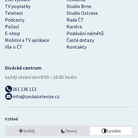
TV poplatky
Studio Brno
Teletext
Studio Ostrava
Podcasty
Rada ČT
Počasí
Kariéra
E-shop
Podávání námětů
Mobilní a TV aplikace
Časté dotazy
Vše o ČT
Kontakty
Divácké centrum
každý všední den:
8:00—16:00 hodin
261 136 113
info@ceskatelevize.cz
Vzhled
Světlý
Tmavý
Systém