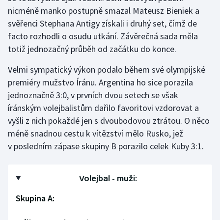
nicméně manko postupně smazal Mateusz Bieniek a
svěřenci Stephana Antigy získali i druhý set, čímž de
facto rozhodli o osudu utkání. Závěrečná sada měla
totiž jednozačný průběh od začátku do konce.
Velmi sympatický výkon podalo během své olympijské
premiéry mužstvo Íránu. Argentina ho sice porazila
jednoznačně 3:0, v prvních dvou setech se však
íránským volejbalistům dařilo favoritovi vzdorovat a
vyšli z nich pokaždé jen s dvoubodovou ztrátou. O něco
méně snadnou cestu k vítězství mělo Rusko, jež
v posledním zápase skupiny B porazilo celek Kuby 3:1.
Volejbal - muži:
Skupina A: