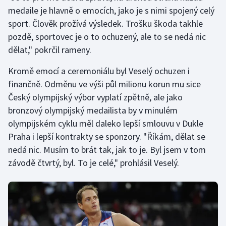
Stolní tenis
medaile je hlavně o emocích, jako je s nimi spojený celý
sport. Člověk prožívá výsledek. Trošku škoda takhle
Triatlon
pozdě, sportovec je o to ochuzený, ale to se nedá nic
dělat," pokrčil rameny.
Veslování
Kromě emocí a ceremoniálu byl Veselý ochuzen i
Vodní slalom
finančně. Odměnu ve výši půl milionu korun mu sice
Český olympijský výbor vyplatí zpětně, ale jako
Volejbal
bronzový olympijský medailista by v minulém
olympijském cyklu měl daleko lepší smlouvu v Dukle
Ostatní
Praha i lepší kontrakty se sponzory. "Říkám, dělat se
nedá nic. Musím to brát tak, jak to je. Byl jsem v tom
závodě čtvrtý, byl. To je celé," prohlásil Veselý.