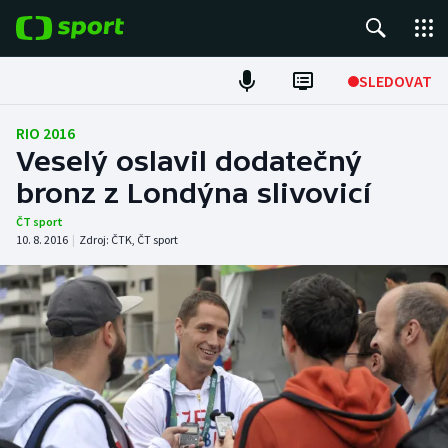
POPULÁRNÍ
SLEDOVAT
Fotbal
RIO 2016
Veselý oslavil dodatečný
Hokej
bronz z Londýna slivovicí
Tenis
ČT sport
10. 8. 2016
|
Zdroj:
ČTK
,
ČT sport
Atletika
Cyklistika
DALŠÍ SPORTY
Americký fotbal
NEPŘEHLÉDNĚTE