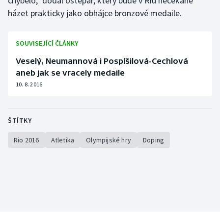
chybělo," dodal oštěpař, který bude v Riu nečekaně
házet prakticky jako obhájce bronzové medaile.
SOUVISEJÍCÍ ČLÁNKY
Veselý, Neumannová i Pospíšilová-Cechlová
aneb jak se vracely medaile
10. 8. 2016
ŠTÍTKY
Rio 2016
Atletika
Olympijské hry
Doping