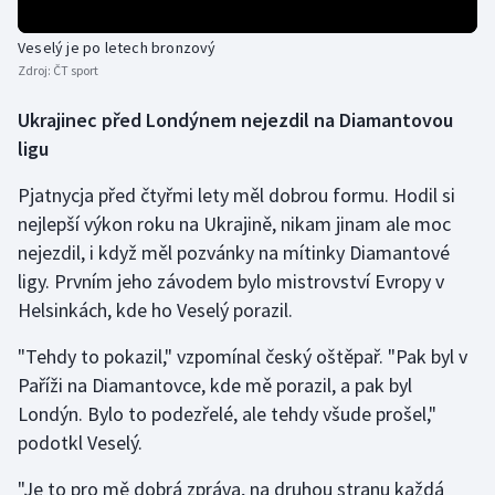
Olympijské hry
Veselý je po letech bronzový
Zdroj:
ČT sport
Parasport
Ukrajinec před Londýnem nejezdil na Diamantovou
Plavání
ligu
Plážový volejbal
Pjatnycja před čtyřmi lety měl dobrou formu. Hodil si
nejlepší výkon roku na Ukrajině, nikam jinam ale moc
Ragby
nejezdil, i když měl pozvánky na mítinky Diamantové
ligy. Prvním jeho závodem bylo mistrovství Evropy v
Rychlobruslení
Helsinkách, kde ho Veselý porazil.
Rychlostní kanoistika
"Tehdy to pokazil," vzpomínal český oštěpař. "Pak byl v
Paříži na Diamantovce, kde mě porazil, a pak byl
Short track
Londýn. Bylo to podezřelé, ale tehdy všude prošel,"
podotkl Veselý.
Sportovní střelba
"Je to pro mě dobrá zpráva, na druhou stranu každá