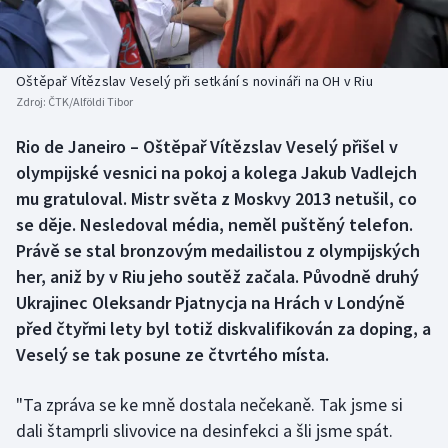
Baseball a softbal
Soutěže
Basketbal
Historické návraty
Oštěpař Vítězslav Veselý při setkání s novináři na OH v Riu
Zdroj:
ČTK/Alföldi Tibor
Biatlon
Aplikace ČT sport
Rio de Janeiro – Oštěpař Vítězslav Veselý přišel v
Boby a skeleton
AZ kvíz
olympijské vesnici na pokoj a kolega Jakub Vadlejch
mu gratuloval. Mistr světa z Moskvy 2013 netušil, co
Box
se děje. Nesledoval média, neměl puštěný telefon.
Právě se stal bronzovým medailistou z olympijských
Curling
her, aniž by v Riu jeho soutěž začala. Původně druhý
Ukrajinec Oleksandr Pjatnycja na Hrách v Londýně
Dostihy
před čtyřmi lety byl totiž diskvalifikován za doping, a
Florbal
Veselý se tak posune ze čtvrtého místa.
Futsal
"Ta zpráva se ke mně dostala nečekaně. Tak jsme si
dali štamprli slivovice na desinfekci a šli jsme spát.
Golf