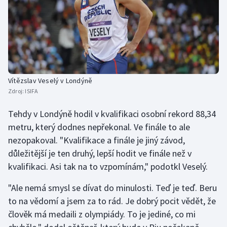
Vítězslav Veselý v Londýně
Zdroj:
ISIFA
Tehdy v Londýně hodil v kvalifikaci osobní rekord 88,34
metru, který dodnes nepřekonal. Ve finále to ale
nezopakoval. "Kvalifikace a finále je jiný závod,
důležitější je ten druhý, lepší hodit ve finále než v
kvalifikaci. Asi tak na to vzpomínám," podotkl Veselý.
"Ale nemá smysl se dívat do minulosti. Teď je teď. Beru
to na vědomí a jsem za to rád. Je dobrý pocit vědět, že
člověk má medaili z olympiády. To je jediné, co mi