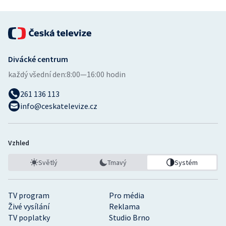
Divácké centrum
každý všední den:
8:00—16:00 hodin
261 136 113
info@ceskatelevize.cz
Vzhled
Světlý
Tmavý
Systém
TV program
Pro média
Živé vysílání
Reklama
TV poplatky
Studio Brno