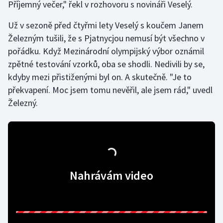
Příjemný večer," řekl v rozhovoru s novináři Veselý.
Gymnastika
Už v sezoně před čtyřmi lety Veselý s koučem Janem
Železným tušili, že s Pjatnycjou nemusí být všechno v
Házená
pořádku. Když Mezinárodní olympijský výbor oznámil
zpětné testování vzorků, oba se shodli. Nedivili by se,
Jezdectví
kdyby mezi přistiženými byl on. A skutečně. "Je to
překvapení. Moc jsem tomu nevěřil, ale jsem rád," uvedl
Judo
Železný.
Krasobruslení
Lezení
Lyže a snowboard
Nahrávám video
Moderní pětiboj
Motorsport