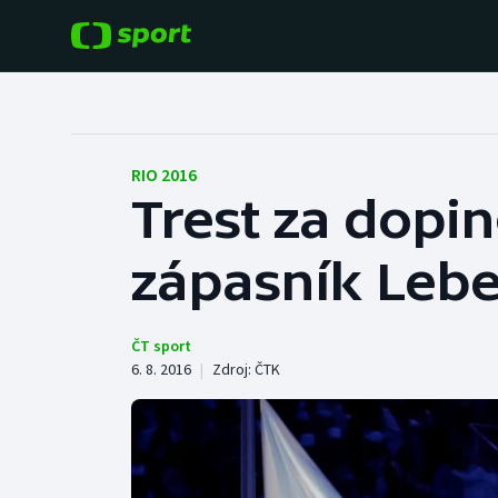
POPULÁRNÍ
DALŠÍ SPORTY
Fotbal
Americký fotbal
RIO 2016
Trest za dopin
Hokej
Baseball a softbal
zápasník Leb
Tenis
Basketbal
Atletika
Biatlon
ČT sport
6. 8. 2016
|
Zdroj:
ČTK
Cyklistika
Boby a skeleton
Box