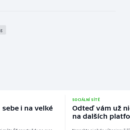
ng
SOCIÁLNÍ SÍTĚ
 sebe i na velké
Odteď vám už nic
na dalších platf