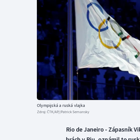
Curling
Dostihy
Florbal
Futsal
Golf
Gymnastika
Olympijská a ruská vlajka
Zdroj:
ČTK/AP//Patrick Semansky
Rio de Janeiro - Zápasník 
hrách v Riu, oznámil to rus