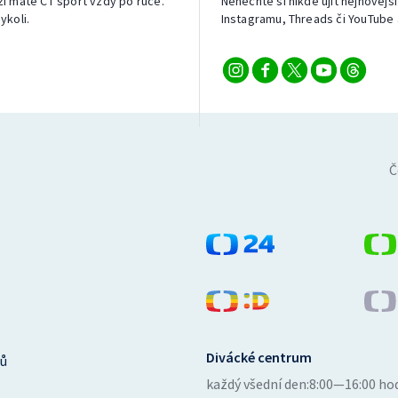
izi máte ČT sport vždy po ruce.
Nenechte si nikde ujít nejnovější
ykoli.
Instagramu, Threads či YouTube 
Č
Divácké centrum
ů
každý všední den:
8:00—16:00 ho