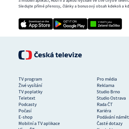
S mobilní aplikací, HbbTV a apkou iVysílání ve své chytré telev
Sledujte přímé přenosy, články a bonusový obsah kdekoli a kd
TV program
Pro média
Živé vysílání
Reklama
TV poplatky
Studio Brno
Teletext
Studio Ostrava
Podcasty
Rada ČT
Počasí
Kariéra
E-shop
Podávání námět
Mobilní a TV aplikace
Časté dotazy