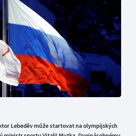
Moderní pětiboj
Triatlon
Motorsport
Veslování
Olympijské hry
Vodní slalom
Parasport
Volejbal
Plavání
Ostatní
Plážový volejbal
Viktor Lebeděv může startovat na olympijských
ký ministr sportu Vitalij Mutka. Dvojnásobnému