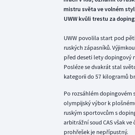
mistru světa ve volném sty
UWW kvůli trestu za doping 
UWW povolila start pod pět
ruských zápasníků. Výjimkou
před deseti lety dopingový
Posléze se dvakrát stal svět
kategorii do 57 kilogramů b
Po rozsáhlém dopingovém s
olympijský výbor k plošnému
ruským sportovcům s doping
arbitrážní soud CAS však ve 
prohřešek je nepřípustný.