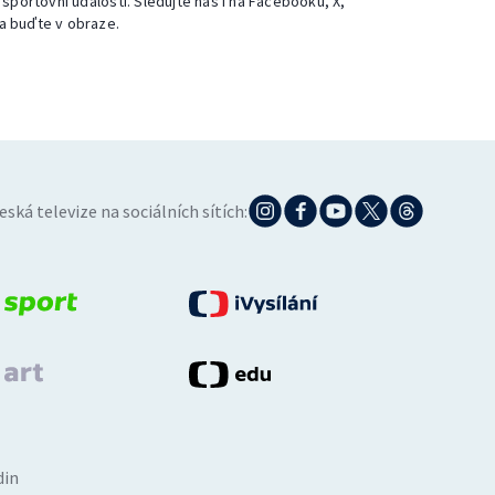
 sportovní události. Sledujte nás i na Facebooku, X,
a buďte v obraze.
eská televize na sociálních sítích:
din