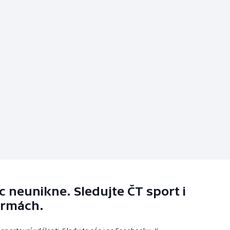
 neunikne. Sledujte ČT sport i
ormách.