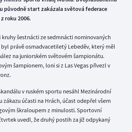
lu původně start zakázala světová federace
z roku 2006.
i kruhy šestnácti ze sedmnácti nominovaných
 byl právě osmadvacetiletý Lebeděv, který měl
 nález na juniorském světovém šampionátu.
ovým šampionem, loni si z Las Vegas přivezl v
ronz.
kandálu v ruském sportu nesáhl Mezinárodní
 zákazu účasti na Hrách, účast odepřel všem
ovým škraloupem z minulosti. Sportovní
čtvrtek uvedl, že druhý postih za již odpykaný