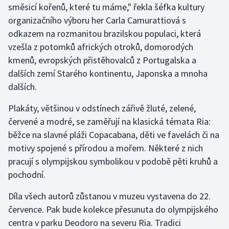
směsicí kořenů, které tu máme," řekla šéfka kultury
Olympijské hry
organizačního výboru her Carla Camurattiová s
odkazem na rozmanitou brazilskou populaci, která
Parasport
vzešla z potomků afrických otroků, domorodých
kmenů, evropských přistěhovalců z Portugalska a
Plavání
dalších zemí Starého kontinentu, Japonska a mnoha
dalších.
Plážový volejbal
Plakáty, většinou v odstínech zářivě žluté, zelené,
Ragby
červené a modré, se zaměřují na klasická témata Ria:
běžce na slavné pláži Copacabana, děti ve favelách či na
Rychlobruslení
motivy spojené s přírodou a mořem. Některé z nich
pracují s olympijskou symbolikou v podobě pěti kruhů a
Rychlostní kanoistika
pochodní.
Short track
Díla všech autorů zůstanou v muzeu vystavena do 22.
července. Pak bude kolekce přesunuta do olympijského
Sportovní střelba
centra v parku Deodoro na severu Ria. Tradici