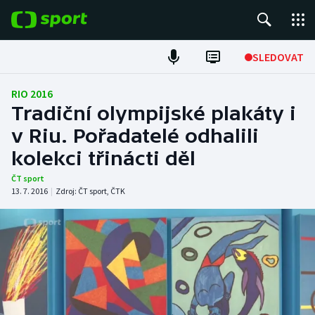
POPULÁRNÍ
SLEDOVAT
Fotbal
RIO 2016
Tradiční olympijské plakáty i
Hokej
v Riu. Pořadatelé odhalili
kolekci třinácti děl
Tenis
ČT sport
Atletika
13. 7. 2016
|
Zdroj:
ČT sport
,
ČTK
Cyklistika
DALŠÍ SPORTY
Americký fotbal
NEPŘEHLÉDNĚTE