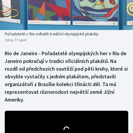
Baseball a softbal
Soutěže
Basketbal
Historické návraty
Biatlon
Aplikace ČT sport
Pořadatelé v Riu odhalili tradiční olympijské plakáty
Zdroj:
ČT sport
Boby a skeleton
AZ kvíz
Rio de Janeiro - Pořadatelé olympijských her v Riu de
Janeiro pokračují v tradici oficiálních plakátů. Na
Box
rozdíl od předchozích soutěží pod pěti kruhy, které si
Curling
obvykle vystačily s jedním plakátem, představili
organizátoři z Brazílie kolekci třinácti děl. Ta má
Dostihy
reprezentovat různorodost největší země Jižní
Ameriky.
Florbal
Futsal
Golf