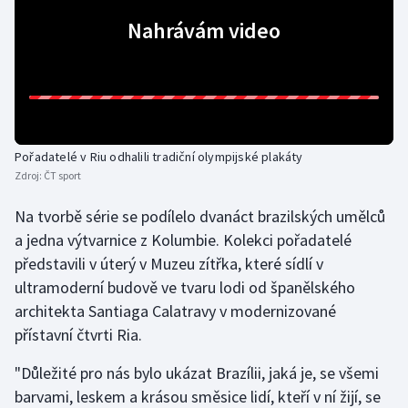
Nahrávám video
Gymnastika
Házená
Jezdectví
Pořadatelé v Riu odhalili tradiční olympijské plakáty
Judo
Zdroj:
ČT sport
Na tvorbě série se podílelo dvanáct brazilských umělců
Krasobruslení
a jedna výtvarnice z Kolumbie. Kolekci pořadatelé
Lezení
představili v úterý v Muzeu zítřka, které sídlí v
ultramoderní budově ve tvaru lodi od španělského
Lyže a snowboard
architekta Santiaga Calatravy v modernizované
přístavní čtvrti Ria.
Moderní pětiboj
"Důležité pro nás bylo ukázat Brazílii, jaká je, se všemi
Motorsport
barvami, leskem a krásou směsice lidí, kteří v ní žijí, se