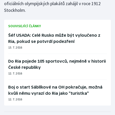
oficiálních olympijských plakátů zahájil v roce 1912
Stolní tenis
Stockholm.
Triatlon
SOUVISEJÍCÍ ČLÁNKY
Veslování
Šéf USADA: Celé Rusko může být vyloučeno z
Vodní slalom
Ria, pokud se potvrdí podezření
13. 7. 2016
Volejbal
Do Ria pojede 105 sportovců, nejméně v historii
Ostatní
České republiky
12. 7. 2016
Boj o start Sáblíkové na OH pokračuje, možná
kvůli němu vyrazí do Ria jako "turistka"
12. 7. 2016