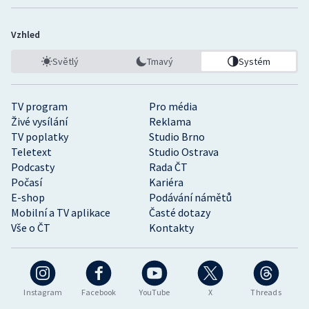
Vzhled
Světlý
Tmavý
Systém
TV program
Pro média
Živé vysílání
Reklama
TV poplatky
Studio Brno
Teletext
Studio Ostrava
Podcasty
Rada ČT
Počasí
Kariéra
E-shop
Podávání námětů
Mobilní a TV aplikace
Časté dotazy
Vše o ČT
Kontakty
Instagram
Facebook
YouTube
X
Threads