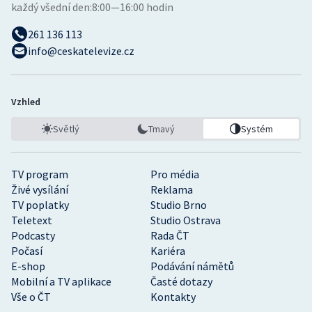
každý všední den:
8:00—16:00 hodin
261 136 113
info@ceskatelevize.cz
Vzhled
Světlý
Tmavý
Systém
TV program
Pro média
Živé vysílání
Reklama
TV poplatky
Studio Brno
Teletext
Studio Ostrava
Podcasty
Rada ČT
Počasí
Kariéra
E-shop
Podávání námětů
Mobilní a TV aplikace
Časté dotazy
Vše o ČT
Kontakty