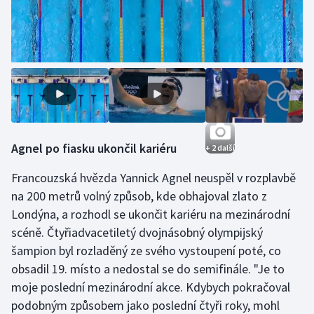
Agnel po fiasku ukončil kariéru
+ 2 další
Francouzská hvězda Yannick Agnel neuspěl v rozplavbě
na 200 metrů volný způsob, kde obhajoval zlato z
Londýna, a rozhodl se ukončit kariéru na mezinárodní
scéně. Čtyřiadvacetiletý dvojnásobný olympijský
šampion byl rozladěný ze svého vystoupení poté, co
obsadil 19. místo a nedostal se do semifinále. "Je to
moje poslední mezinárodní akce. Kdybych pokračoval
podobným způsobem jako poslední čtyři roky, mohl