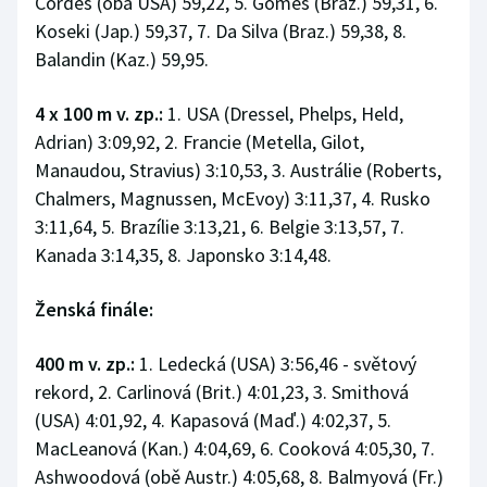
Cordes (oba USA) 59,22, 5. Gomes (Braz.) 59,31, 6.
Koseki (Jap.) 59,37, 7. Da Silva (Braz.) 59,38, 8.
Balandin (Kaz.) 59,95.
4 x 100 m v. zp.:
1. USA (Dressel, Phelps, Held,
Adrian) 3:09,92, 2. Francie (Metella, Gilot,
Manaudou, Stravius) 3:10,53, 3. Austrálie (Roberts,
Chalmers, Magnussen, McEvoy) 3:11,37, 4. Rusko
3:11,64, 5. Brazílie 3:13,21, 6. Belgie 3:13,57, 7.
Kanada 3:14,35, 8. Japonsko 3:14,48.
Ženská finále:
400 m v. zp.:
1. Ledecká (USA) 3:56,46 - světový
rekord, 2. Carlinová (Brit.) 4:01,23, 3. Smithová
(USA) 4:01,92, 4. Kapasová (Maď.) 4:02,37, 5.
MacLeanová (Kan.) 4:04,69, 6. Cooková 4:05,30, 7.
Ashwoodová (obě Austr.) 4:05,68, 8. Balmyová (Fr.)