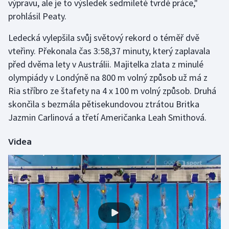
výpravu, ale je to výsledek sedmileté tvrdé práce,"
prohlásil Peaty.
Ledecká vylepšila svůj světový rekord o téměř dvě
vteřiny. Překonala čas 3:58,37 minuty, který zaplavala
před dvěma lety v Austrálii. Majitelka zlata z minulé
olympiády v Londýně na 800 m volný způsob už má z
Ria stříbro ze štafety na 4 x 100 m volný způsob. Druhá
skončila s bezmála pětisekundovou ztrátou Britka
Jazmin Carlinová a třetí Američanka Leah Smithová.
Videa