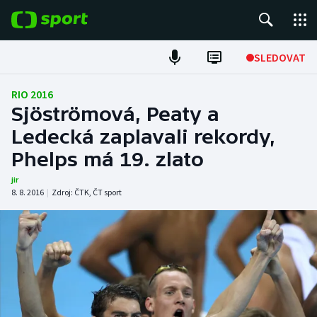
POPULÁRNÍ
SLEDOVAT
Fotbal
RIO 2016
Sjöströmová, Peaty a
Hokej
Ledecká zaplavali rekordy,
Phelps má 19. zlato
Tenis
jir
Atletika
8. 8. 2016
|
Zdroj:
ČTK
,
ČT sport
Cyklistika
DALŠÍ SPORTY
Americký fotbal
NEPŘEHLÉDNĚTE