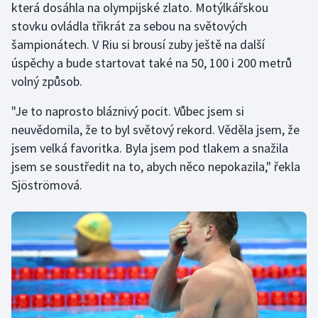
která dosáhla na olympijské zlato. Motýlkářskou
Stolní tenis
stovku ovládla třikrát za sebou na světových
šampionátech. V Riu si brousí zuby ještě na další
Triatlon
úspěchy a bude startovat také na 50, 100 i 200 metrů
Veslování
volný způsob.
"Je to naprosto bláznivý pocit. Vůbec jsem si
Vodní slalom
neuvědomila, že to byl světový rekord. Věděla jsem, že
Volejbal
jsem velká favoritka. Byla jsem pod tlakem a snažila
jsem se soustředit na to, abych něco nepokazila," řekla
Ostatní
Sjöströmová.