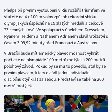
Phelps při prvním vystoupení v Riu rozšířil triumfem ve
Gymnastika
štafetě na 4 x 100 m volný způsob rekordní sbírku
olympijských úspěchů na 19 zlatých medailí a celkově
Házená
23 cenných kovů. Ve spolupráci s Caelebem Dresselem,
Jezdectví
Ryanem Heldem a Nathanem Adrianem slavil vítězství s
časem 3:09,92 minuty před Francouzi a Australany.
Judo
V Brazílii bude mít americký plavec možnost vyhrát
počtvrté na olympiádě 100 metrů motýlek i 200 metrů
Krasobruslení
polohový závod. Pokud by se mu to povedlo, stal by se
Lezení
prvním plavcem, který ovládl jednu individuální
disciplínu čtyřikrát za sebou. Představí se také na 200
Lyže a snowboard
metrů motýlek.
Moderní pětiboj
Motorsport