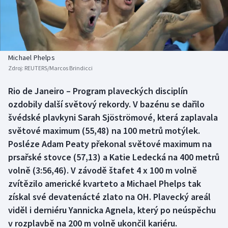
Baseball a softbal
Soutěže
Basketbal
Historické návraty
Biatlon
Aplikace ČT sport
Michael Phelps
Zdroj:
REUTERS/Marcos Brindicci
Boby a skeleton
AZ kvíz
Rio de Janeiro – Program plaveckých disciplín
ozdobily další světový rekordy. V bazénu se dařilo
Box
švédské plavkyni Sarah Sjöströmové, která zaplavala
Curling
světové maximum (55,48) na 100 metrů motýlek.
Posléze Adam Peaty překonal světové maximum na
Dostihy
prsařské stovce (57,13) a Katie Ledecká na 400 metrů
volně (3:56,46). V závodě štafet 4 x 100 m volně
Florbal
zvítězilo americké kvarteto a Michael Phelps tak
získal své devatenácté zlato na OH. Plavecký areál
Futsal
viděl i derniéru Yannicka Agnela, který po neúspěchu
v rozplavbě na 200 m volně ukončil kariéru.
Golf