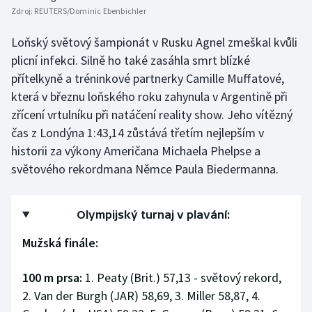
Zdroj:
REUTERS/Dominic Ebenbichler
Loňský světový šampionát v Rusku Agnel zmeškal kvůli
plicní infekci. Silně ho také zasáhla smrt blízké
přítelkyně a tréninkové partnerky Camille Muffatové,
která v březnu loňského roku zahynula v Argentině při
zřícení vrtulníku při natáčení reality show. Jeho vítězný
čas z Londýna 1:43,14 zůstává třetím nejlepším v
historii za výkony Američana Michaela Phelpse a
světového rekordmana Němce Paula Biedermanna.
Olympijský turnaj v plavání:
Mužská finále:
100 m prsa:
1. Peaty (Brit.) 57,13 - světový rekord,
2. Van der Burgh (JAR) 58,69, 3. Miller 58,87, 4.