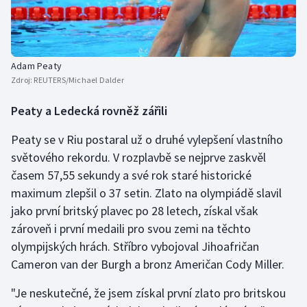
Adam Peaty
Zdroj:
REUTERS/Michael Dalder
Peaty a Ledecká rovněž zářili
Peaty se v Riu postaral už o druhé vylepšení vlastního
světového rekordu. V rozplavbě se nejprve zaskvěl
časem 57,55 sekundy a své rok staré historické
maximum zlepšil o 37 setin. Zlato na olympiádě slavil
jako první britský plavec po 28 letech, získal však
zároveň i první medaili pro svou zemi na těchto
olympijských hrách. Stříbro vybojoval Jihoafričan
Cameron van der Burgh a bronz Američan Cody Miller.
"Je neskutečné, že jsem získal první zlato pro britskou