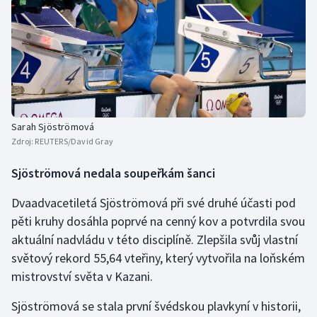
Olympijské hry
Parasport
Plavání
Plážový volejbal
Sarah Sjöströmová
Zdroj:
REUTERS/David Gray
Ragby
Sjöströmová nedala soupeřkám šanci
Rychlobruslení
Dvaadvacetiletá Sjöströmová při své druhé účasti pod
pěti kruhy dosáhla poprvé na cenný kov a potvrdila svou
Rychlostní kanoistika
aktuální nadvládu v této disciplíně. Zlepšila svůj vlastní
světový rekord 55,64 vteřiny, který vytvořila na loňském
Short track
mistrovství světa v Kazani.
Sportovní střelba
Sjöströmová se stala první švédskou plavkyní v historii,