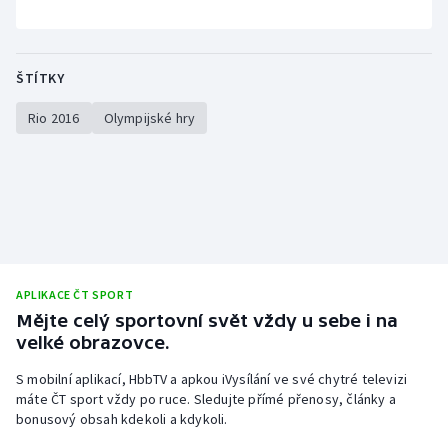
Short track
Sportovní střelba
ŠTÍTKY
Stolní tenis
Rio 2016
Olympijské hry
Triatlon
Veslování
Vodní slalom
APLIKACE ČT SPORT
Volejbal
Mějte celý sportovní svět vždy u sebe i na
velké obrazovce.
Ostatní
S mobilní aplikací, HbbTV a apkou iVysílání ve své chytré televizi
máte ČT sport vždy po ruce. Sledujte přímé přenosy, články a
bonusový obsah kdekoli a kdykoli.