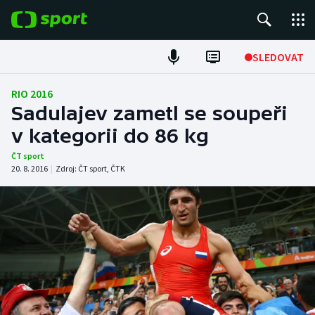
POPULÁRNÍ
SLEDOVAT
ME v atletice
RIO 2016
Sadulajev zametl se soupeři
ME v plavání
v kategorii do 86 kg
Fotbal
ČT sport
20. 8. 2016
|
Zdroj:
ČT sport
,
ČTK
Hokej
Tenis
DALŠÍ SPORTY
Americký fotbal
NEPŘEHLÉDNĚTE