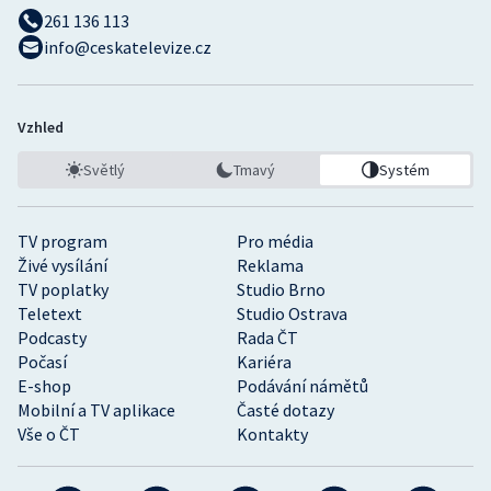
261 136 113
info@ceskatelevize.cz
Vzhled
Světlý
Tmavý
Systém
TV program
Pro média
Živé vysílání
Reklama
TV poplatky
Studio Brno
Teletext
Studio Ostrava
Podcasty
Rada ČT
Počasí
Kariéra
E-shop
Podávání námětů
Mobilní a TV aplikace
Časté dotazy
Vše o ČT
Kontakty