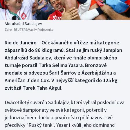
Atletika
Soutěže
Baseball a softbal
Historické návraty
Abdulrašid Sadulajev
Zdroj:
REUTERS/Vasily Fedosenko
Basketbal
Aplikace ČT sport
Rio de Janeiro – Očekávaného vítěze má kategorie
Biatlon
AZ kvíz
zápasníků do 86 kilogramů. Stal se jím ruský šampion
Abdulrašid Sadulajev, který ve finále olympijského
Boby a skeleton
turnaje porazil Turka Selima Yasara. Bronzové
medaile si odvezou Šarif Šarifov z Ázerbájdžánu a
Box
Američan J'den Cox. V nejvyšší kategorii do 125 kg
zvítězil Turek Taha Akgül.
Curling
Cyklistika
Dvacetiletý suverén Sadulajev, který vyhrál poslední dva
světové šampionáty ve své kategorii, potvrdil v
Dostihy
jednoznačném duelu o první místo přiléhavost své
přezdívky "Ruský tank". Yasar i kvůli jeho dominanci
Florbal