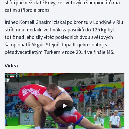
sbírá jiné než zlaté kovy, ze světových šampionátů má
zatím stříbro a bronz.
Futsal
Íránec Komeil Ghasímí získal po bronzu v Londýně v Riu
Golf
stříbrnou medaili, ve finále zápasníků do 125 kg byl
totiž nad jeho síly vítěz posledních dvou světových
Gymnastika
šampionátů Akgül. Stejně dopadl i jeho souboj s
pětadvacetiletým Turkem v roce 2014 ve finále MS.
Házená
Videa
Jezdectví
Judo
Krasobruslení
Lezení
Lyže a snowboard