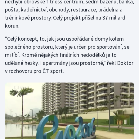
nechybí obrovské fitness centrum, sedm bazénů, banka,
pošta, kadeřnictví, obchody, restaurace, prádelna a
Olympijské hry
tréninkové prostory. Celý projekt přišel na 37 miliard
Parasport
korun.
"Celý koncept, to, jak jsou uspořádané domy kolem
Plavání
společného prostoru, který je určen pro sportování, se
Plážový volejbal
mi líbí. Kromě nějakých finálních nedodělků je to
udělané hezky. I apartmány jsou prostorné," řekl Doktor
Ragby
v rozhovoru pro ČT sport.
Rychlobruslení
Rychlostní kanoistika
Short track
Sportovní střelba