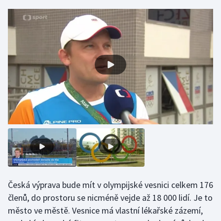
Gymnastika
Házená
Jezdectví
Judo
Krasobruslení
Lezení
Lyže a snowboard
Česká výprava bude mít v olympijské vesnici celkem 176
Moderní pětiboj
členů, do prostoru se nicméně vejde až 18 000 lidí. Je to
město ve městě. Vesnice má vlastní lékařské zázemí,
Motorsport