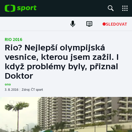
POPULÁRNÍ
SLEDOVAT
Fotbal
RIO 2016
Rio? Nejlepší olympijská
Hokej
vesnice, kterou jsem zažil. I
když problémy byly, přiznal
Tenis
Doktor
Atletika
ono
3. 8. 2016
|
Zdroj:
ČT sport
Cyklistika
DALŠÍ SPORTY
Americký fotbal
NEPŘEHLÉDNĚTE