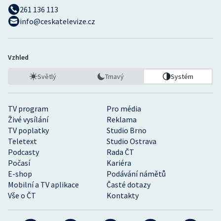
261 136 113
info@ceskatelevize.cz
Vzhled
Světlý
Tmavý
Systém
TV program
Pro média
Živé vysílání
Reklama
TV poplatky
Studio Brno
Teletext
Studio Ostrava
Podcasty
Rada ČT
Počasí
Kariéra
E-shop
Podávání námětů
Mobilní a TV aplikace
Časté dotazy
Vše o ČT
Kontakty