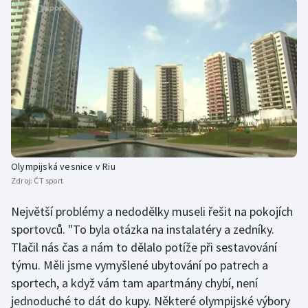
Olympijská vesnice v Riu
Zdroj:
ČT sport
Největší problémy a nedodělky museli řešit na pokojích
sportovců. "To byla otázka na instalatéry a zedníky.
Tlačil nás čas a nám to dělalo potíže při sestavování
týmu. Měli jsme vymyšlené ubytování po patrech a
sportech, a když vám tam apartmány chybí, není
jednoduché to dát do kupy. Některé olympijské výbory