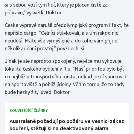
si s sebou vozí tým lidí, který je placen čistě za
přípravu," vysvětlil Doktor.
České výpravě narušil předolympijský program i fakt, že
nepřišlo cargo. "Celníci stávkovali, a s tím nikdo nic
neudělá. Máte vše vymyšlené a do toho vám přijde
několikadenní prostoj," povzdechl si.
Jinak je ale naprosto spokojený, nejvíce mu vyhovuje
lokalita českého bydlení v Riu. "Naší prioritou bylo být
co nejblíž u transportního místa, odkud jezdí sportovci
na sportoviště a poblíž jídelny. Věřím tomu, že to tady
bude hezky žít," uvedl Doktor.
SOUVISEJÍCÍ ČLÁNKY
Australané požadují po požáru ve vesnici zákaz
kouření, stěžují si na deaktivovaný alarm