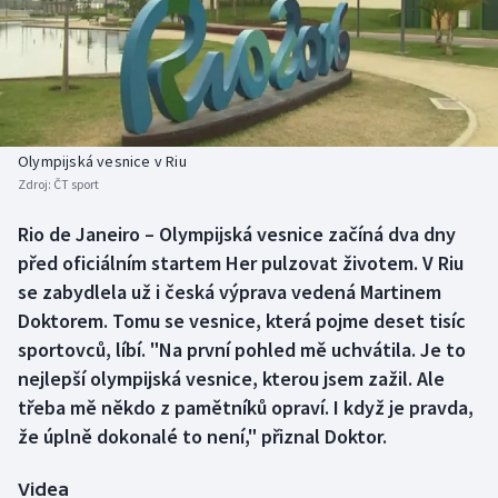
Baseball a softbal
Soutěže
Basketbal
Historické návraty
Biatlon
Aplikace ČT sport
Olympijská vesnice v Riu
Boby a skeleton
AZ kvíz
Zdroj:
ČT sport
Box
Rio de Janeiro – Olympijská vesnice začíná dva dny
před oficiálním startem Her pulzovat životem. V Riu
Curling
se zabydlela už i česká výprava vedená Martinem
Doktorem. Tomu se vesnice, která pojme deset tisíc
Dostihy
sportovců, líbí. "Na první pohled mě uchvátila. Je to
nejlepší olympijská vesnice, kterou jsem zažil. Ale
Florbal
třeba mě někdo z pamětníků opraví. I když je pravda,
že úplně dokonalé to není," přiznal Doktor.
Futsal
Videa
Golf