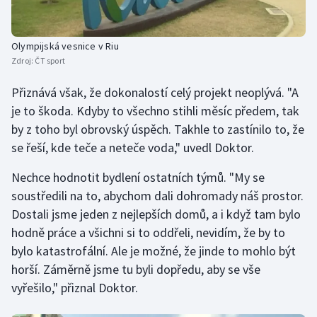
Stolní tenis
Triatlon
Olympijská vesnice v Riu
Zdroj:
ČT sport
Veslování
Přiznává však, že dokonalostí celý projekt neoplývá. "A
je to škoda. Kdyby to všechno stihli měsíc předem, tak
Vodní slalom
by z toho byl obrovský úspěch. Takhle to zastínilo to, že
Volejbal
se řeší, kde teče a neteče voda," uvedl Doktor.
Nechce hodnotit bydlení ostatních týmů. "My se
Ostatní
soustředili na to, abychom dali dohromady náš prostor.
Dostali jsme jeden z nejlepších domů, a i když tam bylo
hodně práce a všichni si to oddřeli, nevidím, že by to
bylo katastrofální. Ale je možné, že jinde to mohlo být
horší. Záměrně jsme tu byli dopředu, aby se vše
vyřešilo," přiznal Doktor.