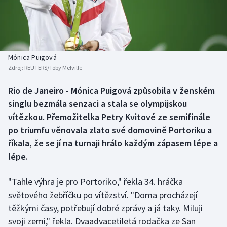
Baseball a softbal
Soutěže
Basketbal
Historické návraty
Biatlon
Aplikace ČT sport
Mónica Puigová
Zdroj:
REUTERS/Toby Melville
Boby a skeleton
AZ kvíz
Rio de Janeiro - Mónica Puigová způsobila v ženském
singlu bezmála senzaci a stala se olympijskou
Box
vítězkou. Přemožitelka Petry Kvitové ze semifinále
Curling
po triumfu věnovala zlato své domovině Portoriku a
říkala, že se jí na turnaji hrálo každým zápasem lépe a
Dostihy
lépe.
Florbal
"Tahle výhra je pro Portoriko," řekla 34. hráčka
světového žebříčku po vítězství. "Doma procházejí
Futsal
těžkými časy, potřebují dobré zprávy a já taky. Miluji
svoji zemi," řekla. Dvaadvacetiletá rodačka ze San
Golf