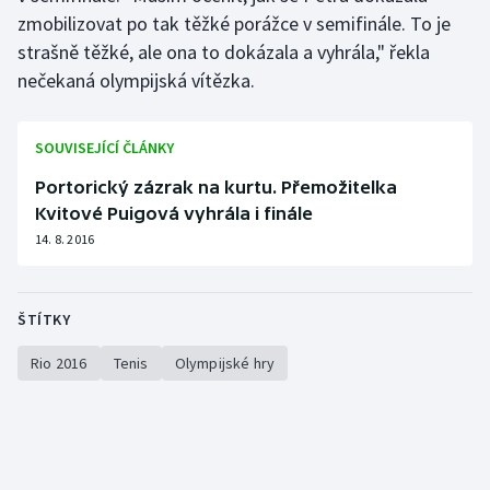
Stolní tenis
zmobilizovat po tak těžké porážce v semifinále. To je
strašně těžké, ale ona to dokázala a vyhrála," řekla
Triatlon
nečekaná olympijská vítězka.
Veslování
SOUVISEJÍCÍ ČLÁNKY
Vodní slalom
Portorický zázrak na kurtu. Přemožitelka
Kvitové Puigová vyhrála i finále
Volejbal
14. 8. 2016
Ostatní
ŠTÍTKY
Rio 2016
Tenis
Olympijské hry