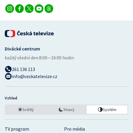
Divácké centrum
každý všední den:
8:00—16:00 hodin
261 136 113
info@ceskatelevize.cz
Vzhled
Světlý
Tmavý
Systém
TV program
Pro média