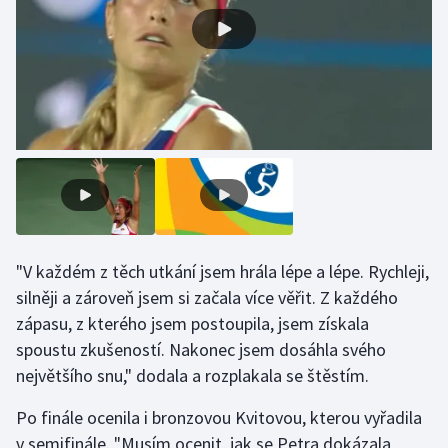
Olympijské hry
Parasport
Plavání
Plážový volejbal
Ragby
Rychlobruslení
"V každém z těch utkání jsem hrála lépe a lépe. Rychleji,
silněji a zároveň jsem si začala více věřit. Z každého
Rychlostní kanoistika
zápasu, z kterého jsem postoupila, jsem získala
spoustu zkušeností. Nakonec jsem dosáhla svého
Short track
největšího snu," dodala a rozplakala se štěstím.
Sportovní střelba
Po finále ocenila i bronzovou Kvitovou, kterou vyřadila
v semifinále. "Musím ocenit, jak se Petra dokázala