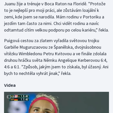
Juanu žije a trénuje v Boca Raton na Floridě. "Protože
to je nejlepší pro moji práci, ale zůstávám loajální k
Gymnastika
zemi, kde jsem se narodila. Mám rodinu v Portoriku a
jezdím tam často za nimi. Chci vidět rodinu a navíc
Házená
odtamtud cítím velkou podporu po celou kariéru," řekla.
Jezdectví
Puigová cestou za zlatem vyřadila světovou trojku
Garbiňe Muguruzaovou ze Španělska, dvojnásobnou
Judo
vítězku Wimbledonu Petru Kvitovou a ve finále zdolala
druhou hráčku světa Němku Angelique Kerberovou 6:4,
Krasobruslení
4:6 a 6:1. "Způsob, jakým jsem to získala, byl úžasný. Ani
Lezení
bych to nechtěla vyhrát jinak," řekla.
Lyže a snowboard
Videa
Moderní pětiboj
Motorsport