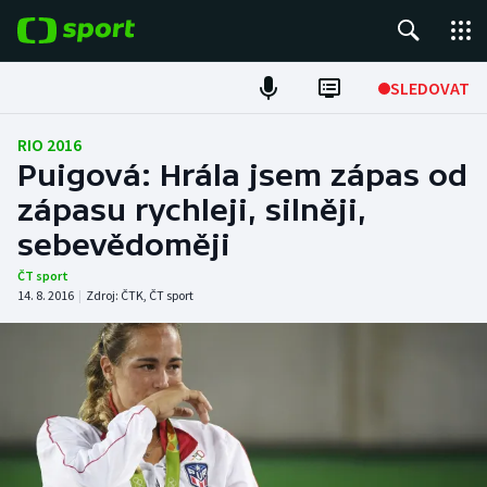
POPULÁRNÍ
SLEDOVAT
Fotbal
RIO 2016
Puigová: Hrála jsem zápas od
Hokej
zápasu rychleji, silněji,
sebevědoměji
Tenis
ČT sport
Atletika
14. 8. 2016
|
Zdroj:
ČTK
,
ČT sport
Cyklistika
DALŠÍ SPORTY
Americký fotbal
NEPŘEHLÉDNĚTE