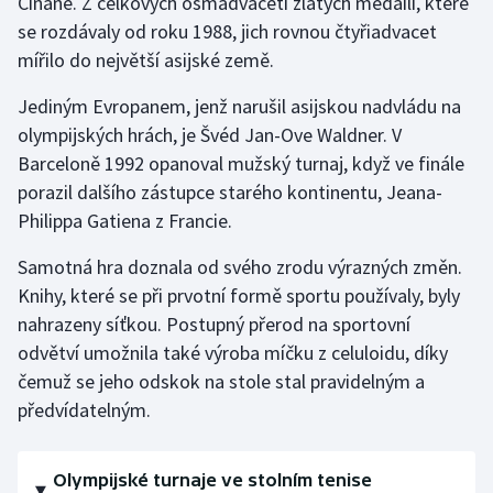
Číňané. Z celkových osmadvaceti zlatých medailí, které
se rozdávaly od roku 1988, jich rovnou čtyřiadvacet
Gymnastika
mířilo do největší asijské země.
Házená
Jediným Evropanem, jenž narušil asijskou nadvládu na
olympijských hrách, je Švéd Jan-Ove Waldner. V
Jezdectví
Barceloně 1992 opanoval mužský turnaj, když ve finále
porazil dalšího zástupce starého kontinentu, Jeana-
Judo
Philippa Gatiena z Francie.
Krasobruslení
Samotná hra doznala od svého zrodu výrazných změn.
Knihy, které se při prvotní formě sportu používaly, byly
Lezení
nahrazeny síťkou. Postupný přerod na sportovní
odvětví umožnila také výroba míčku z celuloidu, díky
Lyže a snowboard
čemuž se jeho odskok na stole stal pravidelným a
předvídatelným.
Moderní pětiboj
Motorsport
Olympijské turnaje ve stolním tenise