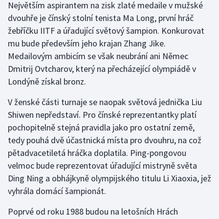
Největším aspirantem na zisk zlaté medaile v mužské
dvouhře je čínský stolní tenista Ma Long, první hráč
žebříčku IITF a úřadující světový šampion. Konkurovat
mu bude především jeho krajan Zhang Jike.
Medailovým ambicím se však neubrání ani Němec
Dmitrij Ovtcharov, který na přecházející olympiádě v
Londýně získal bronz.
V ženské části turnaje se naopak světová jednička Liu
Shiwen nepředstaví. Pro čínské reprezentantky platí
pochopitelně stejná pravidla jako pro ostatní země,
tedy pouhá dvě účastnická místa pro dvouhru, na což
pětadvacetiletá hráčka doplatila. Ping-pongovou
velmoc bude reprezentovat úřadující mistryně světa
Ding Ning a obhájkyně olympijského titulu Li Xiaoxia, jež
vyhrála domácí šampionát.
Poprvé od roku 1988 budou na letošních Hrách