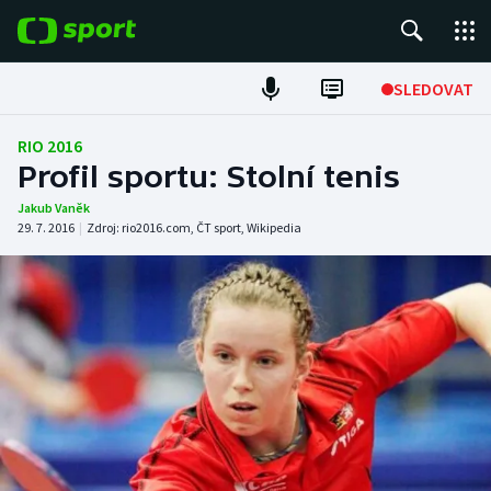
POPULÁRNÍ
SLEDOVAT
Fotbal
RIO 2016
Profil sportu: Stolní tenis
Hokej
Jakub Vaněk
29. 7. 2016
|
Zdroj:
rio2016.com
,
ČT sport
,
Wikipedia
Tenis
Atletika
Cyklistika
DALŠÍ SPORTY
Americký fotbal
NEPŘEHLÉDNĚTE