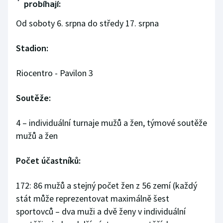
probíhají:
Olympijské hry
Od soboty 6. srpna do středy 17. srpna
Parasport
Stadion:
Plavání
Riocentro - Pavilon 3
Plážový volejbal
Soutěže:
Ragby
4 – individuální turnaje mužů a žen, týmové soutěže
Rychlobruslení
mužů a žen
Rychlostní kanoistika
Počet účastníků:
Short track
172: 86 mužů a stejný počet žen z 56 zemí (každý
stát může reprezentovat maximálně šest
Sportovní střelba
sportovců – dva muži a dvě ženy v individuální