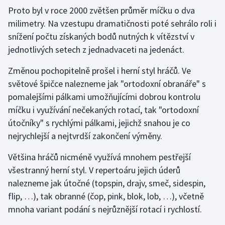
Proto byl v roce 2000 zvětšen průměr míčku o dva
milimetry. Na vzestupu dramatičnosti poté sehrálo roli i
snížení počtu získaných bodů nutných k vítězství v
jednotlivých setech z jednadvaceti na jedenáct.
Změnou pochopitelně prošel i herní styl hráčů. Ve
světové špičce nalezneme jak "ortodoxní obranáře" s
pomalejšími pálkami umožňujícími dobrou kontrolu
míčku i využívání nečekaných rotací, tak "ortodoxní
útočníky" s rychlými pálkami, jejichž snahou je co
nejrychlejší a nejtvrdší zakončení výměny.
Většina hráčů nicméně využívá mnohem pestřejší
všestranný herní styl. V repertoáru jejich úderů
nalezneme jak útočné (topspin, drajv, smeč, sidespin,
flip, …), tak obranné (čop, pink, blok, lob, …), včetně
mnoha variant podání s nejrůznější rotací i rychlostí.