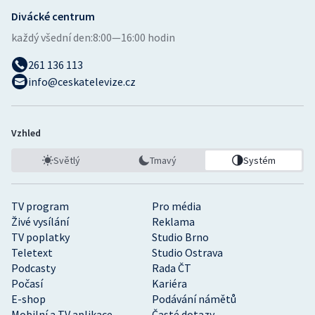
Divácké centrum
každý všední den:
8:00—16:00 hodin
261 136 113
info@ceskatelevize.cz
Vzhled
Světlý
Tmavý
Systém
TV program
Pro média
Živé vysílání
Reklama
TV poplatky
Studio Brno
Teletext
Studio Ostrava
Podcasty
Rada ČT
Počasí
Kariéra
E-shop
Podávání námětů
Mobilní a TV aplikace
Časté dotazy