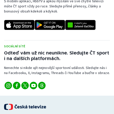
S mobilní aplikací, HbbTV a apkou iVysílání ve své chytré televizi
máte ČT sport vždy po ruce. Sledujte přímé přenosy, články a
bonusový obsah kdekoli a kdykoli.
SOCIÁLNÍ SÍTĚ
Odteď vám už nic neunikne. Sledujte ČT sport
i na dalších platformách.
Nenechte si nikde ujít nejnovější sportovní události. Sledujte nás i
na Facebooku, X, Instagramu, Threads či YouTube a buďte v obraze.