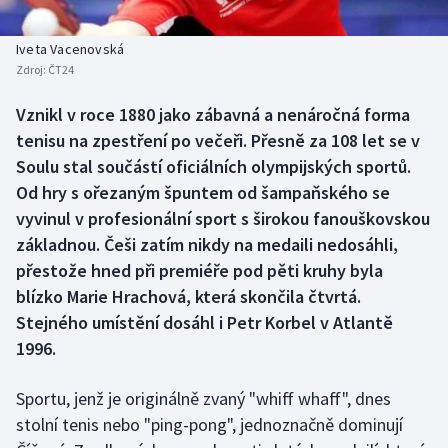
Baseball a softbal
Soutěže
Iveta Vacenovská
Basketbal
Historické návraty
Zdroj:
ČT24
Biatlon
Aplikace ČT sport
Vznikl v roce 1880 jako zábavná a nenáročná forma
tenisu na zpestření po večeři. Přesně za 108 let se v
Boby a skeleton
AZ kvíz
Soulu stal součástí oficiálních olympijských sportů.
Od hry s ořezaným špuntem od šampaňského se
Box
vyvinul v profesionální sport s širokou fanouškovskou
základnou. Češi zatím nikdy na medaili nedosáhli,
Curling
přestože hned při premiéře pod pěti kruhy byla
blízko Marie Hrachová, která skončila čtvrtá.
Dostihy
Stejného umístění dosáhl i Petr Korbel v Atlantě
1996.
Florbal
Sportu, jenž je originálně zvaný "whiff whaff", dnes
Futsal
stolní tenis nebo "ping-pong", jednoznačně dominují
Golf