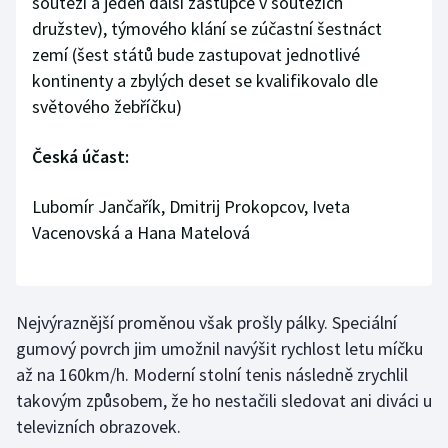
soutěži a jeden další zástupce v soutěžích
Stolní tenis
družstev), týmového klání se zúčastní šestnáct
zemí (šest států bude zastupovat jednotlivé
Triatlon
kontinenty a zbylých deset se kvalifikovalo dle
světového žebříčku)
Veslování
Česká účast:
Vodní slalom
Lubomír Jančařík, Dmitrij Prokopcov, Iveta
Volejbal
Vacenovská a Hana Matelová
Ostatní
Nejvýraznější proměnou však prošly pálky. Speciální
gumový povrch jim umožnil navýšit rychlost letu míčku
až na 160km/h. Moderní stolní tenis následně zrychlil
takovým způsobem, že ho nestačili sledovat ani diváci u
televizních obrazovek.