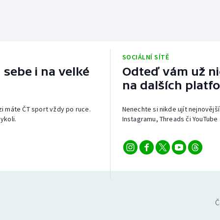
SOCIÁLNÍ SÍTĚ
 sebe i na velké
Odteď vám už nic
na dalších platf
izi máte ČT sport vždy po ruce.
Nenechte si nikde ujít nejnovější
ykoli.
Instagramu, Threads či YouTube 
Č