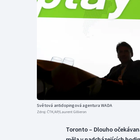
Curling
Dostihy
Florbal
Futsal
Golf
Gymnastika
Světová antidopingová agentura WADA
Zdroj:
ČTK/AP/Laurent Gillieron
Toronto – Dlouho očekávan
měla v nadcházejících hodin