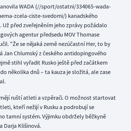
tanovila
WADA
(//sport/ostatni/334065-wada-
-nema-zcela-ciste-svedomi/) kanadského
. Už před zveřejněním jeho zprávy požádalo
ingových agentur předsedu MOV Thomase
čil. "Že se nějaká země nezúčastní Her, to by
říká Jan Chlumský z českého antidopingového
jmě stihl vyřadit Rusko ještě před začátkem
 do několika dnů – ta kauza je složitá, ale zase
al.
ějí ruští atleti a vzpěrači. O možnost startovat
eti, kteří nežijí v Rusku a podrobují se
 tamní systém. Výjimku obdržely běžkyně
 Darja Klišinová.