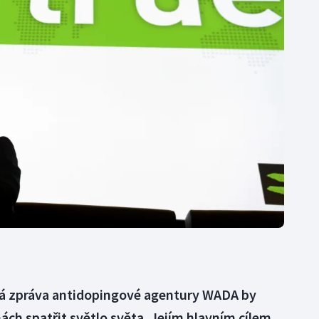
Moderní pětiboj
Triatlon
Motorsport
Veslování
Olympijské hry
Vodní slalom
Parasport
Volejbal
Plavání
Ostatní
Plážový volejbal
á zpráva antidopingové agentury WADA by
ách spatřit světlo světa. Jejím hlavním cílem