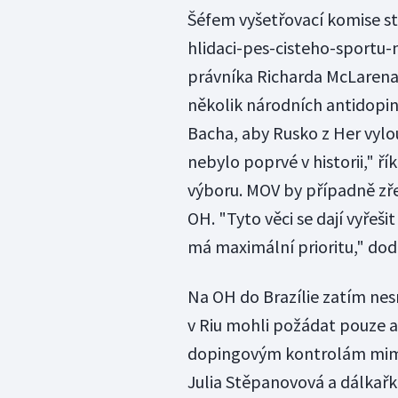
Šéfem vyšetřovací komise s
hlidaci-pes-cisteho-sportu
právníka Richarda McLarena
několik národních antidop
Bacha, aby Rusko z Her vylou
nebylo poprvé v historii," 
výboru. MOV by případně zře
OH. "Tyto věci se dají vyřešit
má maximální prioritu," dod
Na OH do Brazílie zatím nesm
v Riu mohli požádat pouze atl
dopingovým kontrolám mimo
Julia Stěpanovová a dálkařka