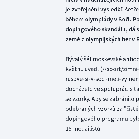
je zveřejnění výsledků šetř
během olympiády v Soči. Pok
dopingového skandálu, dá se
země z olympijských her v R
Bývalý šéf moskevské antido
květnu
uvedl
(//sport/zimni
rusove-si-v-soci-meli-vymeno
docházelo ve spolupráci s 
se vzorky. Aby se zabránilo
odebraných vzorků za "čist
dopingového programu bylo 
15 medailistů.