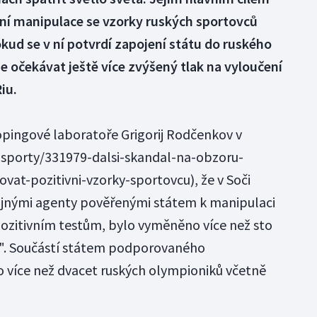
ení manipulace se vzorky ruských sportovců
ud se v ní potvrdí zapojení státu do ruského
 očekávat ještě více zvýšený tlak na vyloučení
iu.
pingové laboratoře Grigorij Rodčenkov v
-sporty/331979-dalsi-skandal-na-obzoru-
vat-pozitivni-vzorky-sportovcu), že v Soči
tajnými agenty pověřenými státem k manipulaci
 pozitivním testům, bylo vyměněno více než sto
é". Součástí státem podporovaného
více než dvacet ruských olympioniků včetně