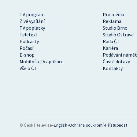
TV program
Pro média
Živé vysílání
Reklama
TV poplatky
Studio Brno
Teletext
Studio Ostrava
Podcasty
Rada ČT
Počasí
Kariéra
E-shop
Podávání námět
Mobilní a TV aplikace
Časté dotazy
Vše o ČT
Kontakty
•
•
•
© Česká televize
English
Ochrana soukromí
Přístupnost