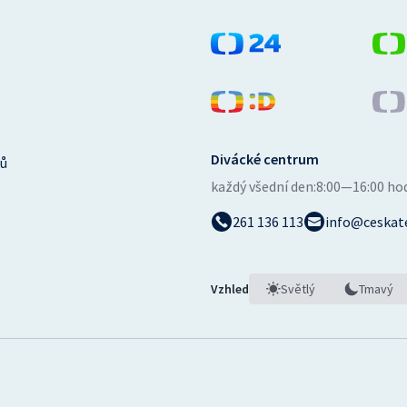
Divácké centrum
ů
každý všední den:
8:00—16:00 ho
261 136 113
info@ceskate
Vzhled
Světlý
Tmavý