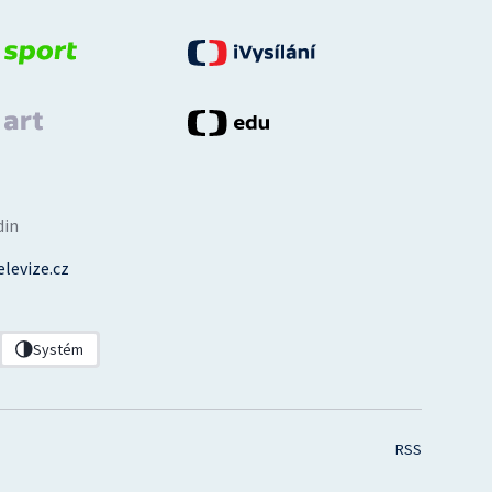
din
levize.cz
Systém
RSS