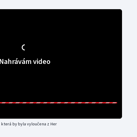
Nahrávám video
 která by byla vyloučena z Her