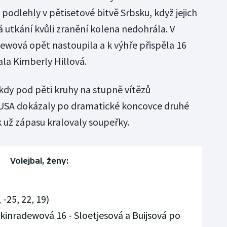
 podlehly v pětisetové bitvě Srbsku, když jejich
utkání kvůli zranění kolena nedohrála. V
ewová opět nastoupila a k výhře přispěla 16
sala Kimberly Hillová.
dy pod pěti kruhy na stupně vítězů
i USA dokázaly po dramatické koncovce druhé
k už zápasu kralovaly soupeřky.
Volejbal, ženy:
 -25, 22, 19)
Akinradewová 16 - Sloetjesová a Buijsová po