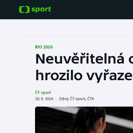
POPULÁRNÍ
DALŠÍ SPORTY
Fotbal
Americký fotbal
RIO 2016
Neuvěřitelná c
Hokej
Baseball a softbal
hrozilo vyřaze
Tenis
Basketbal
Atletika
Biatlon
ČT sport
20. 8. 2016
|
Zdroj:
ČT sport
,
ČTK
Cyklistika
Boby a skeleton
Box