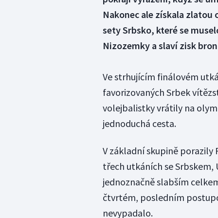
Nakonec ale získala zlatou 
sety Srbsko, které se musel
Nizozemky a slaví zisk bron
Ve strhujícím finálovém utk
favorizovaných Srbek vítězst
volejbalistky vrátily na oly
jednoduchá cesta.
V základní skupině porazily 
třech utkáních se Srbskem,
jednoznačně slabším celkem.
čtvrtém, posledním postupové
nevypadalo.