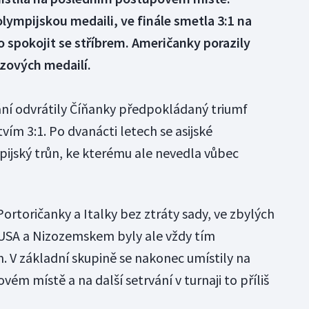
olympijskou medaili, ve finále smetla 3:1 na
o spokojit se stříbrem. Američanky porazily
zových medailí.
ání odvrátily Číňanky předpokládaný triumf
vím 3:1. Po dvanácti letech se asijské
mpijský trůn, ke kterému ale nevedla vůbec
Portoričanky a Italky bez ztráty sady, ve zbylých
 USA a Nizozemskem byly ale vždy tím
 V základní skupině se nakonec umístily na
m místě a na další setrvání v turnaji to příliš