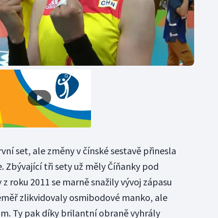
vní set, ale změny v čínské sestavě přinesla
e. Zbývající tři sety už měly Číňanky pod
 z roku 2011 se marně snažily vývoj zápasu
 téměř zlikvidovaly osmibodové manko, ale
m. Ty pak díky brilantní obraně vyhrály