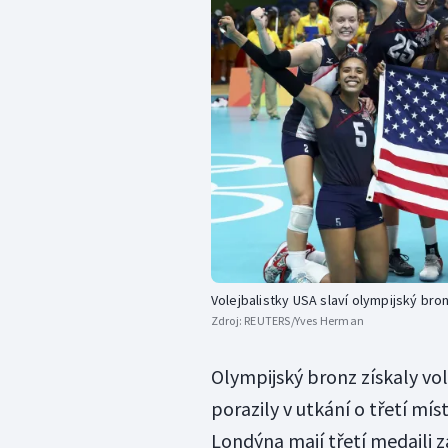
Volejbalistky USA slaví olympijský bro
Zdroj:
REUTERS/Yves Herman
Olympijský bronz získaly vol
porazily v utkání o třetí mí
Londýna mají třetí medaili 