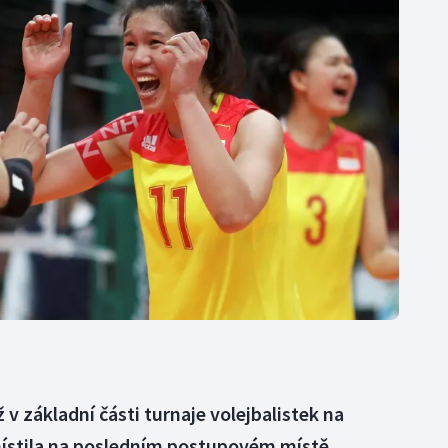
Moderní pětiboj
Triatlon
Motorsport
Veslování
Olympijské hry
Vodní slalom
Parasport
Volejbal
Plavání
Ostatní
Plážový volejbal
ž v základní části turnaje volejbalistek na
místila na posledním postupovém místě.