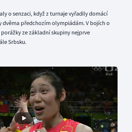
aly o senzaci, když z turnaje vyřadily domácí
aly dvěma předchozím olympiádám. V bojích o
 porážky ze základní skupiny nejprve
ále Srbsku.