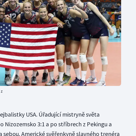
nz
ejbalistky USA. Úřadující mistryně světa
sto Nizozemsko 3:1 a po stříbrech z Pekingu a
za sebou. Americké svěřenkyně slavného trenéra