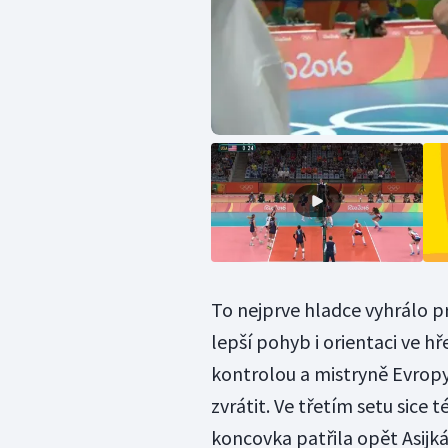
To nejprve hladce vyhrálo pr
lepší pohyb i orientaci ve hř
kontrolou a mistryně Evropy
zvrátit. Ve třetím setu sice
koncovka patřila opět Asijká