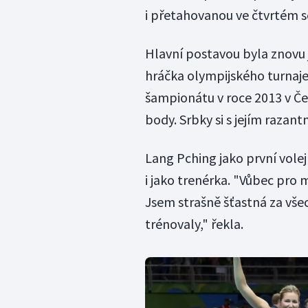
i přetahovanou ve čtvrtém s
Hlavní postavou byla znovu 
hráčka olympijského turnaje
šampionátu v roce 2013 v Čes
body. Srbky si s jejím razan
Lang Pching jako první volej
i jako trenérka. "Vůbec pro m
Jsem strašně šťastná za vše
trénovaly," řekla.