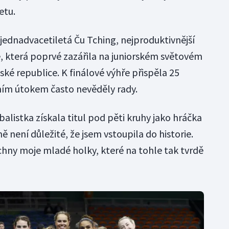
etu.
jednadvacetiletá Ču Tching, nejproduktivnější
, která poprvé zazářila na juniorském světovém
ké republice. K finálové výhře přispěla 25
tním útokem často nevěděly rady.
balistka získala titul pod pěti kruhy jako hráčka
ě není důležité, že jsem vstoupila do historie.
chny moje mladé holky, které na tohle tak tvrdě