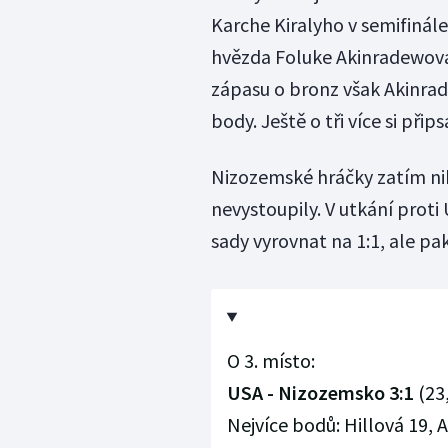
Karche Kiralyho v semifinále
hvězda Foluke Akinradewová 
zápasu o bronz však Akinrad
body. Ještě o tři více si přip
Nizozemské hráčky zatím nik
nevystoupily. V utkání prot
sady vyrovnat na 1:1, ale pa
O 3. místo:
USA - Nizozemsko 3:1
(23,
Nejvíce bodů: Hillová 19, 