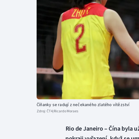
Curling
Dostihy
Florbal
Futsal
Golf
Gymnastika
Číňanky se radují z nečekaného zlatého vítězství
Zdroj:
ČT4/Ricardo Moraes
Rio de Janeiro – Čína byla u
pokraji vyřazení, když se u