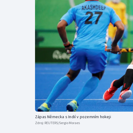
Curling
Dostihy
Florbal
Futsal
Golf
Gymnastika
Zápas Německa s Indií v pozemním hokeji
Zdroj:
REUTERS/Sergio Moraes