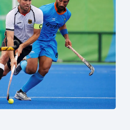
Moderní pětiboj
Triatlon
Motorsport
Veslování
Olympijské hry
Vodní slalom
Parasport
Volejbal
Plavání
Ostatní
Plážový volejbal