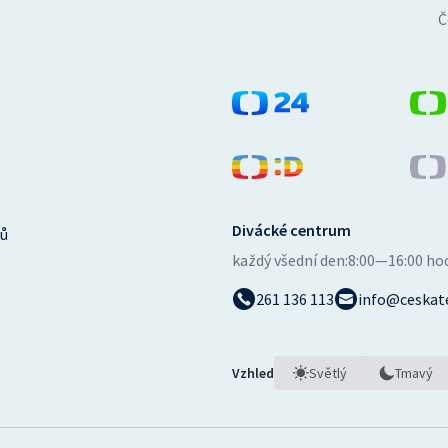
Č
Divácké centrum
ů
každý všední den:
8:00—16:00 ho
261 136 113
info@ceskate
Vzhled
Světlý
Tmavý