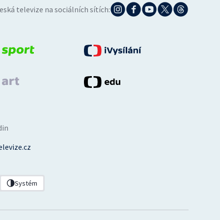
eská televize na sociálních sítích:
din
levize.cz
Systém