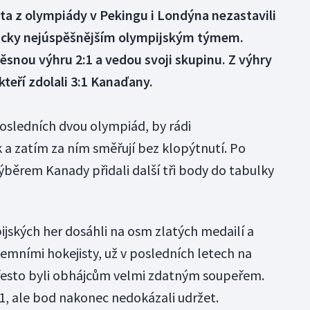
ata z olympiády v Pekingu i Londýna nezastavili
toricky nejúspěšnějším olympijským týmem.
ěsnou výhru 2:1 a vedou svoji skupinu. Z výhry
kteří zdolali 3:1 Kanaďany.
 posledních dvou olympiád, by rádi
 a zatím za ním směřují bez klopýtnutí. Po
ýběrem Kanady přidali další tři body do tabulky
pijských her dosáhli na osm zlatých medailí a
emními hokejisty, už v posledních letech na
přesto byli obhájcům velmi zdatným soupeřem.
:1, ale bod nakonec nedokázali udržet.