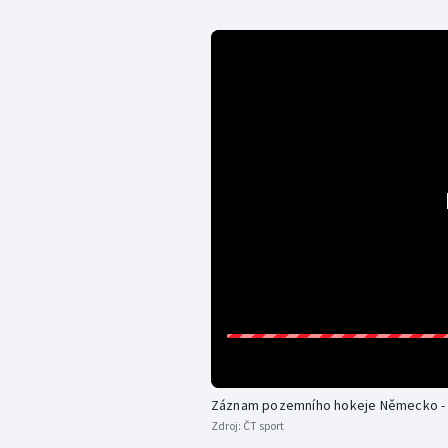
Záznam pozemního hokeje Německo - I
Zdroj:
ČT sport