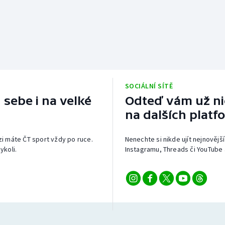
SOCIÁLNÍ SÍTĚ
 sebe i na velké
Odteď vám už nic
na dalších platf
izi máte ČT sport vždy po ruce.
Nenechte si nikde ujít nejnovější
ykoli.
Instagramu, Threads či YouTube 