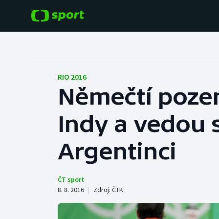
POPULÁRNÍ
DALŠÍ SPORTY
Fotbal
Americký fotbal
RIO 2016
Němečtí pozem
Hokej
Baseball a softbal
Indy a vedou s
Tenis
Basketbal
Atletika
Argentinci
Biatlon
Cyklistika
Boby a skeleton
ČT sport
8. 8. 2016
|
Zdroj:
ČTK
Box