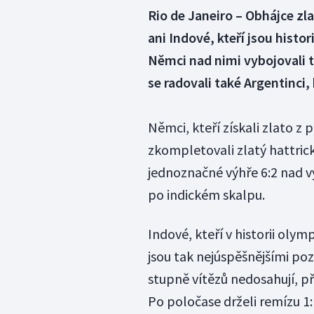
Rio de Janeiro – Obhájce zl
ani Indové, kteří jsou his
Němci nad nimi vybojovali t
se radovali také Argentinci, 
Němci, kteří získali zlato z
zkompletovali zlatý hattrick
jednoznačné výhře 6:2 nad v
po indickém skalpu.
Indové, kteří v historii olym
jsou tak nejúspěšnějšími poz
stupně vítězů nedosahují, 
Po poločase drželi remízu 1