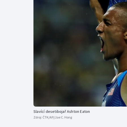
Curling
Dostihy
Florbal
Futsal
Golf
Gymnastika
Slavící desetibojař Ashton Eaton
Zdroj:
ČTK/AP//Jae C. Hong