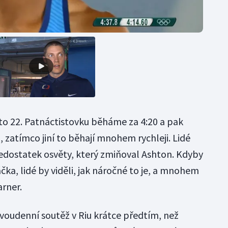
o 22. Patnáctistovku běháme za 4:20 a pak
 zatímco jiní to běhají mnohem rychleji. Lidé
edostatek osvěty, který zmiňoval Ashton. Kdyby
ka, lidé by viděli, jak náročné to je, a mnohem
arner.
dvoudenní soutěž v Riu krátce předtím, než