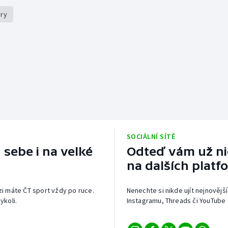
hry
SOCIÁLNÍ SÍTĚ
 sebe i na velké
Odteď vám už nic
na dalších platf
izi máte ČT sport vždy po ruce.
Nenechte si nikde ujít nejnovější
ykoli.
Instagramu, Threads či YouTube 