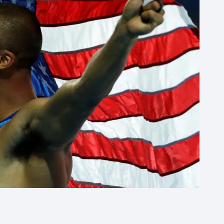
Moderní pětiboj
Triatlon
Motorsport
Veslování
Olympijské hry
Vodní slalom
Parasport
Volejbal
Plavání
Ostatní
Plážový volejbal