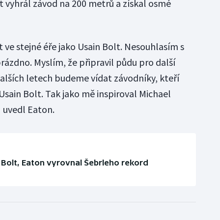
 vyhrál závod na 200 metrů a získal osmé
t ve stejné éře jako Usain Bolt. Nesouhlasím s
rázdno. Myslím, že připravil půdu pro další
dalších letech budeme vídat závodníky, kteří
 Usain Bolt. Tak jako mě inspiroval Michael
 uvedl Eaton.
Bolt, Eaton vyrovnal Šebrleho rekord