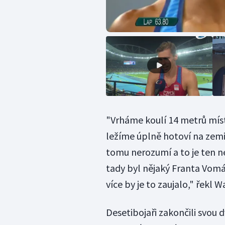
"Vrháme koulí 14 metrů míst
ležíme úplně hotoví na zemi,
tomu nerozumí a to je ten n
tady byl nějaký Franta Vomáč
více by je to zaujalo," řekl W
Desetibojaři zakončili svou 