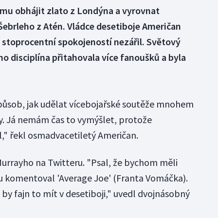
 mu obhájit zlato z Londýna a vyrovnat
ebrleho z Atén. Vládce desetiboje Američan
 stoprocentní spokojeností nezářil. Světový
ho disciplína přitahovala více fanoušků a byla
 způsob, jak udělat vícebojařské soutěže mnohem
ky. Já nemám čas to vymýšlet, protože
," řekl osmadvacetiletý Američan.
 Murrayho na Twitteru. "Psal, že bychom měli
nu komentoval 'Average Joe' (Franta Vomáčka).
o by fajn to mít v desetiboji," uvedl dvojnásobný