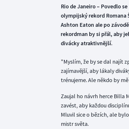
Rio de Janeiro – Povedlo se
olympijský rekord Romana Š
Ashton Eaton ale po závodě
rekordman by si přál, aby je
divácky atraktivnější.
"Myslím, že by se dal najít
zajímavější, aby lákaly divá
trénujeme. Ale někdo by měl
Zaujal ho návrh herce Billa
zavést, aby každou disciplí
Mluvil sice o bězích, ale byl
mistr světa.