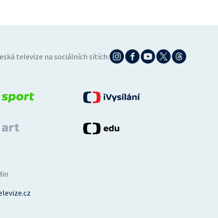
eská televize na sociálních sítích:
din
levize.cz