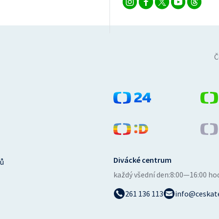
Č
Divácké centrum
ů
každý všední den:
8:00—16:00 ho
261 136 113
info@ceskate