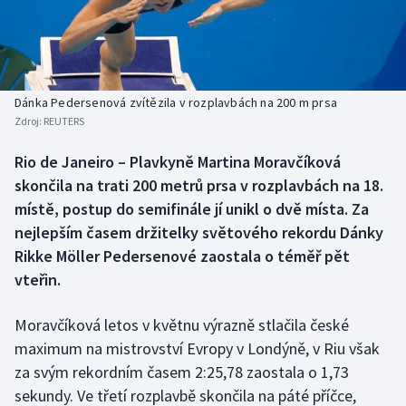
Baseball a softbal
Soutěže
Basketbal
Historické návraty
Biatlon
Aplikace ČT sport
Dánka Pedersenová zvítězila v rozplavbách na 200 m prsa
Zdroj:
REUTERS
Boby a skeleton
AZ kvíz
Rio de Janeiro – Plavkyně Martina Moravčíková
skončila na trati 200 metrů prsa v rozplavbách na 18.
Box
místě, postup do semifinále jí unikl o dvě místa. Za
Curling
nejlepším časem držitelky světového rekordu Dánky
Rikke Möller Pedersenové zaostala o téměř pět
Dostihy
vteřin.
Florbal
Moravčíková letos v květnu výrazně stlačila české
maximum na mistrovství Evropy v Londýně, v Riu však
Futsal
za svým rekordním časem 2:25,78 zaostala o 1,73
sekundy. Ve třetí rozplavbě skončila na páté příčce,
Golf