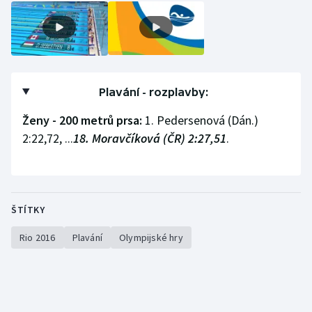
Olympijské hry
Parasport
Plavání
Plavání - rozplavby:
Ženy - 200 metrů prsa:
1. Pedersenová (Dán.)
Plážový volejbal
2:22,72, ...
18. Moravčíková (ČR) 2:27,51
.
Ragby
Rychlobruslení
ŠTÍTKY
Rychlostní kanoistika
Rio 2016
Plavání
Olympijské hry
Short track
Sportovní střelba