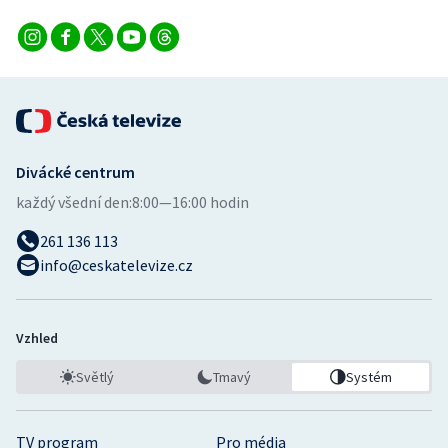
Divácké centrum
každý všední den:
8:00—16:00 hodin
261 136 113
info@ceskatelevize.cz
Vzhled
Světlý
Tmavý
Systém
TV program
Pro média