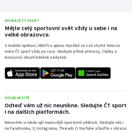
Stolní tenis
Triatlon
APLIKACE ČT SPORT
Mějte celý sportovní svět vždy u sebe i na
Veslování
velké obrazovce.
S mobilní aplikací, HbbTV a apkou iVysílání ve své chytré televizi
Vodní slalom
máte ČT sport vždy po ruce. Sledujte přímé přenosy, články a
bonusový obsah kdekoli a kdykoli.
Volejbal
Ostatní
SOCIÁLNÍ SÍTĚ
Odteď vám už nic neunikne. Sledujte ČT sport
i na dalších platformách.
Nenechte si nikde ujít nejnovější sportovní události. Sledujte nás i
na Facebooku, X, Instagramu, Threads či YouTube a buďte v obraze.