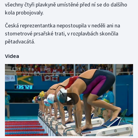
všechny čtyři plavkyně umístěné před ní se do dalšího
kola probojovaly.
Gymnastika
Česká reprezentantka nepostoupila v neděli ani na
Házená
stometrové prsařské trati, v rozplavbách skončila
pětadvacátá.
Jezdectví
Videa
Judo
Krasobruslení
Lezení
Lyže a snowboard
Moderní pětiboj
Motorsport