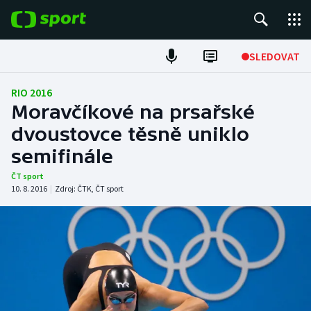
POPULÁRNÍ
SLEDOVAT
Fotbal
RIO 2016
Moravčíkové na prsařské
Hokej
dvoustovce těsně uniklo
semifinále
Tenis
ČT sport
Atletika
10. 8. 2016
|
Zdroj:
ČTK
,
ČT sport
Cyklistika
DALŠÍ SPORTY
Americký fotbal
NEPŘEHLÉDNĚTE