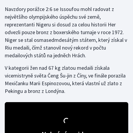
Navzdory porážce 2:6 se Issoufou mohl radovat z
Gymnastika
největšího olympijského úspěchu své země,
reprezentanti Nigeru si dosud za celou historii Her
Házená
odvezli pouze bronz z boxerského turnaje v roce 1972.
Niger se stal osmasedmdesátým státem, který získal v
Jezdectví
Riu medaili, čímž stanovil nový rekord v počtu
medailových států na jedněch Hrách.
Judo
V kategorii žen nad 67 kg zlatou medaili získala
Krasobruslení
vicemistryně světa Čeng Šu-jin z Číny, ve finále porazila
Mexičanku Marii Espinozovou, která vlastní už zlato z
Lezení
Pekingu a bronz z Londýna.
Lyže a snowboard
Moderní pětiboj
Motorsport