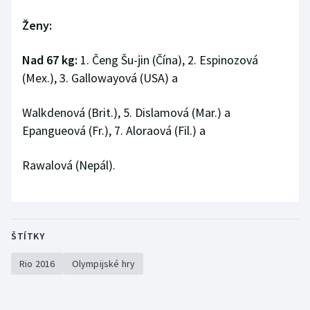
Stolní tenis
Ženy:
Triatlon
Nad 67 kg:
1. Čeng Šu-jin (Čína), 2. Espinozová
Veslování
(Mex.), 3. Gallowayová (USA) a
Vodní slalom
Walkdenová (Brit.), 5. Dislamová (Mar.) a
Epangueová (Fr.), 7. Aloraová (Fil.) a
Volejbal
Rawalová (Nepál).
Ostatní
ŠTÍTKY
Rio 2016
Olympijské hry