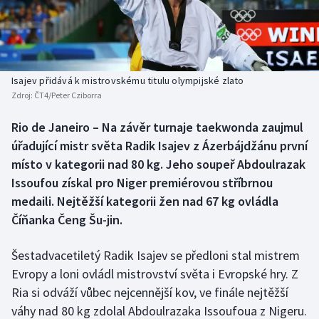
Baseball a softbal
Soutěže
Basketbal
Historické návraty
Biatlon
Aplikace ČT sport
Isajev přidává k mistrovskému titulu olympijské zlato
Zdroj:
ČT4/Peter Cziborra
Boby a skeleton
AZ kvíz
Rio de Janeiro – Na závěr turnaje taekwonda zaujmul
úřadující mistr světa Radik Isajev z Ázerbájdžánu první
Box
místo v kategorii nad 80 kg. Jeho soupeř Abdoulrazak
Curling
Issoufou získal pro Niger premiérovou stříbrnou
medaili. Nejtěžší kategorii žen nad 67 kg ovládla
Dostihy
Číňanka Čeng Šu-jin.
Florbal
Šestadvacetiletý Radik Isajev se předloni stal mistrem
Evropy a loni ovládl mistrovství světa i Evropské hry. Z
Futsal
Ria si odváží vůbec nejcennější kov, ve finále nejtěžší
váhy nad 80 kg zdolal Abdoulrazaka Issoufoua z Nigeru.
Golf