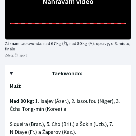
Nahrávám video
Olympijské hry
Parasport
Plavání
Záznam taekwonda: nad 67 kg (Ž), nad 80 kg (M): opravy, o 3. místo,
finále
Plážový volejbal
Zdroj:
ČT sport
Ragby
Taekwondo:
Rychlobruslení
Muži:
Rychlostní kanoistika
Nad 80 kg:
1. Isajev (Ázer.), 2. Issoufou (Niger), 3.
Čcha Tong-min (Korea) a
Short track
Siqueira (Braz.), 5. Cho (Brit.) a Šokin (Uzb.), 7.
Sportovní střelba
N'Diaye (Fr.) a Žaparov (Kaz.).