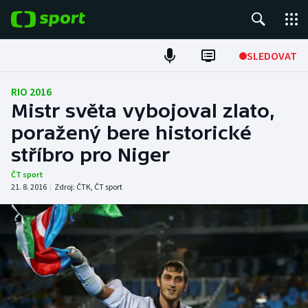
POPULÁRNÍ
SLEDOVAT
Fotbal
RIO 2016
Mistr světa vybojoval zlato,
Hokej
poražený bere historické
stříbro pro Niger
Tenis
ČT sport
Atletika
21. 8. 2016
|
Zdroj:
ČTK
,
ČT sport
Cyklistika
DALŠÍ SPORTY
Americký fotbal
NEPŘEHLÉDNĚTE