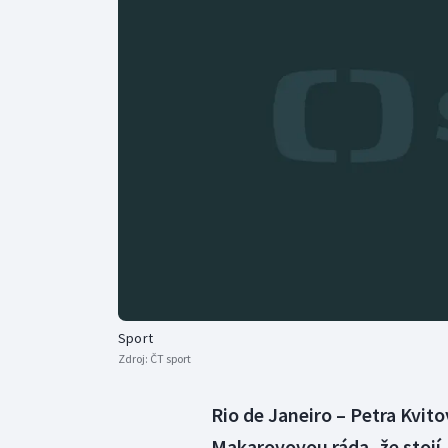
Curling
Dostihy
Florbal
Futsal
Golf
Gymnastika
Sport
Zdroj:
ČT sport
Rio de Janeiro – Petra Kvit
Makarovovou ráda, že stojí. 