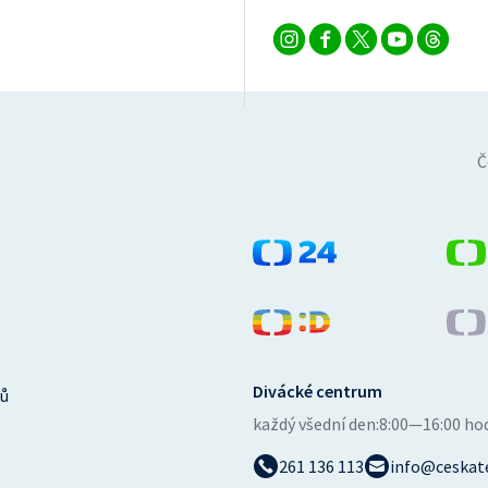
Č
Divácké centrum
ů
každý všední den:
8:00—16:00 ho
261 136 113
info@ceskate