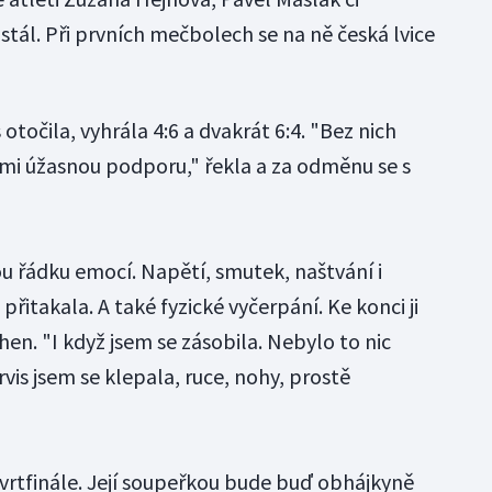
stál. Při prvních mečbolech se na ně česká lvice
otočila, vyhrála 4:6 a dvakrát 6:4. "Bez nich
i mi úžasnou podporu," řekla a za odměnu se s
 řádku emocí. Napětí, smutek, naštvání i
přitakala. A také fyzické vyčerpání. Ke konci ji
hen. "I když jsem se zásobila. Nebylo to nic
vis jsem se klepala, ruce, nohy, prostě
tvrtfinále. Její soupeřkou bude buď obhájkyně