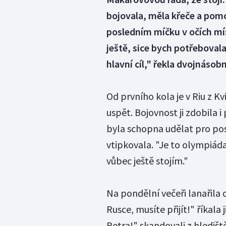
bojovala, měla křeče a pomoh
posledním míčku v očích mís
ještě, sice bych potřebovala 
hlavní cíl," řekla dvojnáso
Od prvního kola je v Riu z Kv
uspět. Bojovnost ji zdobila 
byla schopna udělat pro post
vtipkovala. "Je to olympiád
vůbec ještě stojím."
Na pondělní večeři lanařila 
Rusce, musíte přijít!" říkala
Petra!" skandovali z hledišt