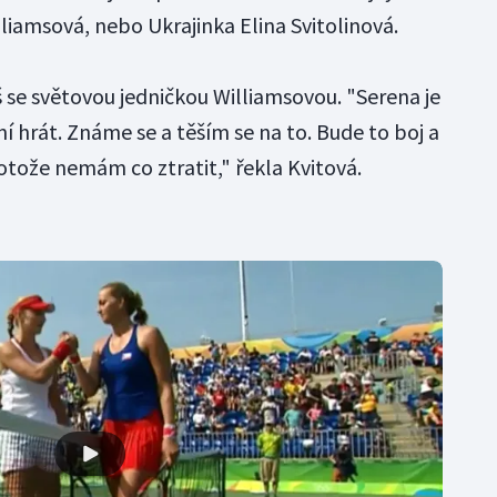
liamsová, nebo Ukrajinka Elina Svitolinová.
íš se světovou jedničkou Williamsovou. "Serena je
ní hrát. Známe se a těším se na to. Bude to boj a
otože nemám co ztratit," řekla Kvitová.