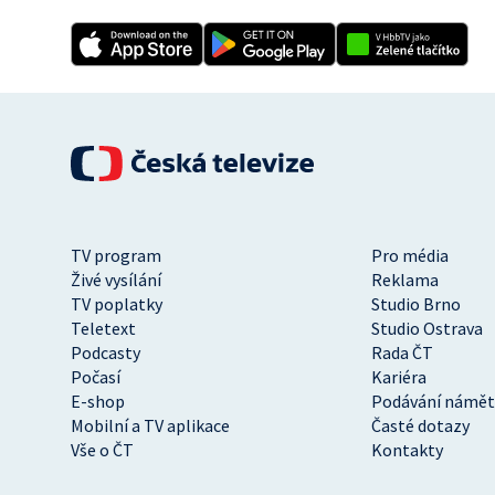
TV program
Pro média
Živé vysílání
Reklama
TV poplatky
Studio Brno
Teletext
Studio Ostrava
Podcasty
Rada ČT
Počasí
Kariéra
E-shop
Podávání námět
Mobilní a TV aplikace
Časté dotazy
Vše o ČT
Kontakty