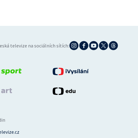
eská televize na sociálních sítích:
din
levize.cz