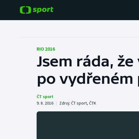
POPULÁRNÍ
DALŠÍ SPORTY
Fotbal
Americký fotbal
RIO 2016
Jsem ráda, že 
Hokej
Baseball a softbal
po vydřeném 
Tenis
Basketbal
Atletika
Biatlon
ČT sport
9. 8. 2016
|
Zdroj:
ČT sport
,
ČTK
Cyklistika
Boby a skeleton
Box