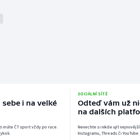
SOCIÁLNÍ SÍTĚ
 sebe i na velké
Odteď vám už nic
na dalších platf
izi máte ČT sport vždy po ruce.
Nenechte si nikde ujít nejnovější
ykoli.
Instagramu, Threads či YouTube 