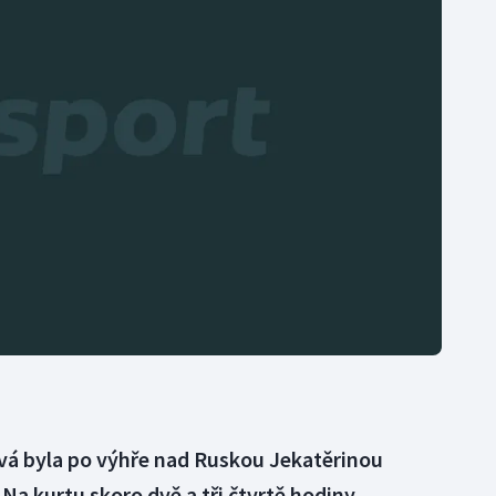
Moderní pětiboj
Triatlon
Motorsport
Veslování
Olympijské hry
Vodní slalom
Parasport
Volejbal
Plavání
Ostatní
Plážový volejbal
ová byla po výhře nad Ruskou Jekatěrinou
Na kurtu skoro dvě a tři čtvrtě hodiny