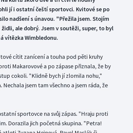
li jí i ostatní čeští sportovci. Kvitové se po
ilo nadšení s únavou. "Přežila jsem. Stojím
židli, ale dobrý. Jsem v soutěži, super, to byl
bná vítězka Wimbledonu.
itové cítit zanícení a touha pod pěti kruhy
i proti Makarovové a po zápase přiznala, že by
up cokoli. "Klidně bych jí zlomila nohu,"
a. Nechala jsem tam všechno a jsem ráda, že
ostatní sportovce na svůj zápas. "Hraju proti
 jim. Dorazila jich početná skupina. "Petra!
ě atleti Zuzana Hejnová, Pavel Maslák či