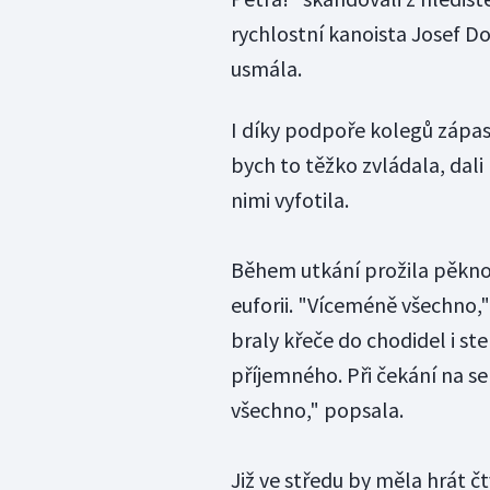
rychlostní kanoista Josef Do
usmála.
I díky podpoře kolegů zápas 
bych to těžko zvládala, dal
nimi vyfotila.
Během utkání prožila pěknou
euforii. "Víceméně všechno," 
braly křeče do chodidel i ste
příjemného. Při čekání na ser
všechno," popsala.
Již ve středu by měla hrát č