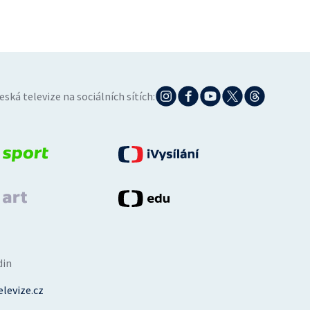
eská televize na sociálních sítích:
din
levize.cz