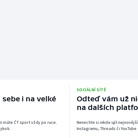
SOCIÁLNÍ SÍTĚ
 sebe i na velké
Odteď vám už nic
na dalších platf
izi máte ČT sport vždy po ruce.
Nenechte si nikde ujít nejnovější
ykoli.
Instagramu, Threads či YouTube 