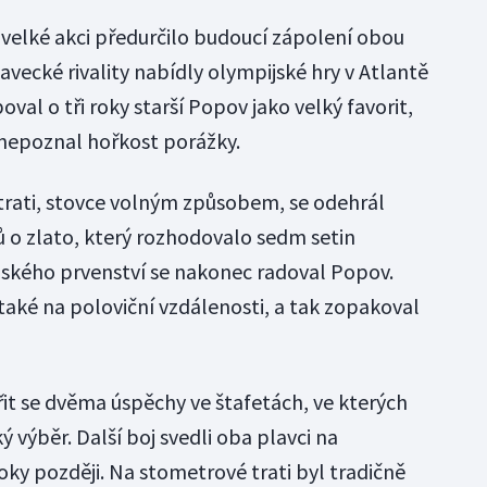
 velké akci předurčilo budoucí zápolení obou
avecké rivality nabídly olympijské hry v Atlantě
val o tři roky starší Popov jako velký favorit,
 nepoznal hořkost porážky.
 trati, stovce volným způsobem, se odehrál
ů o zlato, který rozhodovalo sedm setin
jského prvenství se nakonec radoval Popov.
také na poloviční vzdálenosti, a tak zopakoval
řit se dvěma úspěchy ve štafetách, ve kterých
 výběr. Další boj svedli oba plavci na
oky později. Na stometrové trati byl tradičně