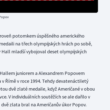
 Popov
zároveň potomkem úspěšného amerického
 medaili na třech olympijských hrách po sobě,
ry Hall mladší vybojoval deset olympijských
i Hallem juniorem a Alexandrem Popovem
a v Římě v roce 1994. Tehdy devatenáctiletý
fetou dvě zlaté medaile, když Američané v obou
ce. V individuálních soutěžích se ale dařilo v
 dvě zlata bral na Američanův úkor Popov.