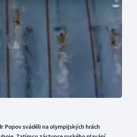
Moderní pětiboj
Triatlon
Motorsport
Veslování
Olympijské hry
Vodní slalom
Parasport
Volejbal
Plavání
Ostatní
Plážový volejbal
dr Popov sváděli na olympijských hrách
uboje. Zatímco zástupce ruského plavání