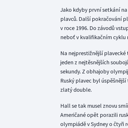
Jako kdyby první setkání na
plavců. Další pokračování pl
v roce 1996. Do závodů vstupo
neboť v kvalifikačním cyklu
Na nejprestižnější plavecké
jeden z nejtěsnějších souboj
sekundy. Z obhajoby olympi
Ruský plavec byl úspěšnější 
zlatý double.
Hall se tak musel znovu smí
Američané opět porazili ruský
olympiádě v Sydney o čtyři r