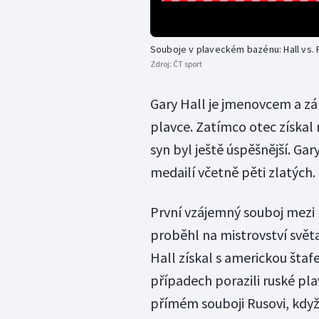
Souboje v plaveckém bazénu: Hall vs.
Zdroj:
ČT sport
Gary Hall je jmenovcem a 
plavce. Zatímco otec získal
syn byl ještě úspěšnější. Ga
medailí včetně pěti zlatých.
První vzájemný souboj mez
proběhl na mistrovství svět
Hall získal s americkou šta
případech porazili ruské plav
přímém souboji Rusovi, když