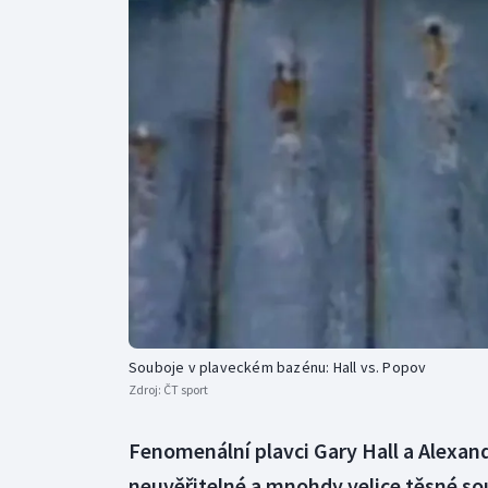
Curling
Dostihy
Florbal
Futsal
Golf
Gymnastika
Souboje v plaveckém bazénu: Hall vs. Popov
Zdroj:
ČT sport
Fenomenální plavci Gary Hall a Alexan
neuvěřitelné a mnohdy velice těsné so