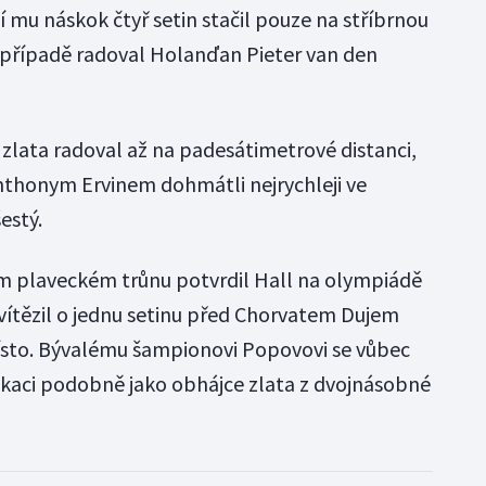
 mu náskok čtyř setin stačil pouze na stříbrnou
o případě radoval Holanďan Pieter van den
o zlata radoval až na padesátimetrové distanci,
nthonym Ervinem dohmátli nejrychleji ve
estý.
ém plaveckém trůnu potvrdil Hall na olympiádě
zvítězil o jednu setinu před Chorvatem Dujem
ísto. Bývalému šampionovi Popovovi se vůbec
ifikaci podobně jako obhájce zlata z dvojnásobné