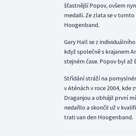
šťastnější Popov, ovšem nyní
medaili. Ze zlata se v tomt
Hoogenband.
Gary Hall se z individuálníh
když společně s krajanem A
stejném čase. Popov byl až š
Střídání stráží na pomysln
v Aténách v roce 2004, kde 
Draganjou a obhájil první m
nedařilo a skončil už v kval
trati van den Hoogenband.