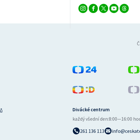
Č
Divácké centrum
ů
každý všední den:
8:00—16:00 ho
261 136 113
info@ceskate