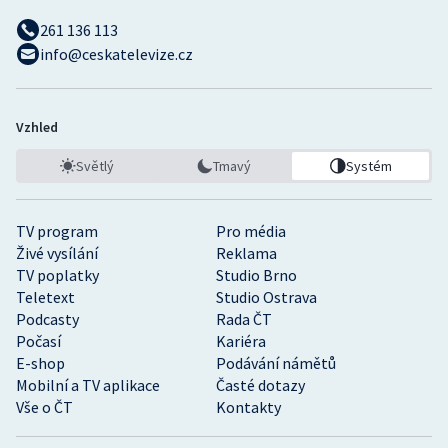
261 136 113
info@ceskatelevize.cz
Vzhled
Světlý
Tmavý
Systém
TV program
Pro média
Živé vysílání
Reklama
TV poplatky
Studio Brno
Teletext
Studio Ostrava
Podcasty
Rada ČT
Počasí
Kariéra
E-shop
Podávání námětů
Mobilní a TV aplikace
Časté dotazy
Vše o ČT
Kontakty