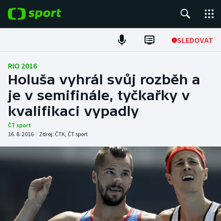
POPULÁRNÍ
SLEDOVAT
ME v atletice
RIO 2016
Holuša vyhrál svůj rozběh a
ME v plavání
je v semifinále, tyčkařky v
kvalifikaci vypadly
Fotbal
ČT sport
Hokej
16. 8. 2016
|
Zdroj:
ČTK
,
ČT sport
Tenis
DALŠÍ SPORTY
Americký fotbal
NEPŘEHLÉDNĚTE