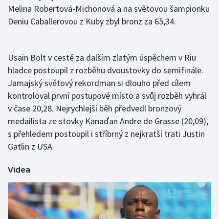
Melina Robertová-Michonová a na světovou šampionku
Deniu Caballerovou z Kuby zbyl bronz za 65,34.
Usain Bolt v cestě za dalším zlatým úspěchem v Riu
hladce postoupil z rozběhu dvoustovky do semifinále.
Jamajský světový rekordman si dlouho před cílem
kontroloval první postupové místo a svůj rozběh vyhrál
v čase 20,28. Nejrychlejší běh předvedl bronzový
medailista ze stovky Kanaďan Andre de Grasse (20,09),
s přehledem postoupil i stříbrný z nejkratší trati Justin
Gatlin z USA.
Videa