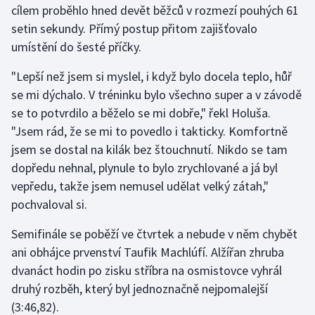
cílem proběhlo hned devět běžců v rozmezí pouhých 61
setin sekundy. Přímý postup přitom zajišťovalo
Futsal
umístění do šesté příčky.
Golf
"Lepší než jsem si myslel, i když bylo docela teplo, hůř
se mi dýchalo. V tréninku bylo všechno super a v závodě
Gymnastika
se to potvrdilo a běželo se mi dobře," řekl Holuša.
"Jsem rád, že se mi to povedlo i takticky. Komfortně
Házená
jsem se dostal na kilák bez štouchnutí. Nikdo se tam
dopředu nehnal, plynule to bylo zrychlované a já byl
Jezdectví
vepředu, takže jsem nemusel udělat velký zátah,"
Judo
pochvaloval si.
Semifinále se poběží ve čtvrtek a nebude v něm chybět
Krasobruslení
ani obhájce prvenství Taufik Machlúfí. Alžířan zhruba
Lezení
dvanáct hodin po zisku stříbra na osmistovce vyhrál
druhý rozběh, který byl jednoznačně nejpomalejší
Lyže a snowboard
(3:46,82).