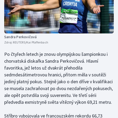
Sandra Perkovičová
Zdroj:
REUTERS/Kai Pfaffenbach
Po čtyřech letech je znovu olympijskou šampionkou i
chorvatská diskařka Sandra Perkovičová. Hlavní
favoritka, jež letos už dvakrát přehodila
sedmdesátimetrovou hranici, přitom měla v soutěži
jediný platný pokus. Stejně jako o den dříve v kvalifikaci
se musela zachraňovat po dvou nezdařených pokusech,
ale opět potvrdila svoji suverenitu. Ve třetí sérii
předvedla exmistryně světa vítězný výkon 69,21 metru.
Stříbro vybojovala ve francouzském rekordu 66,73