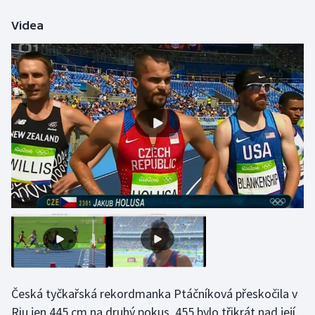
Moderní pětiboj
Videa
Motorsport
Olympijské hry
Parasport
Plavání
Plážový volejbal
Ragby
Rychlobruslení
Rychlostní kanoistika
Česká tyčkařská rekordmanka Ptáčníková přeskočila v
Riu jen 445 cm na druhý pokus, 455 bylo třikrát nad její