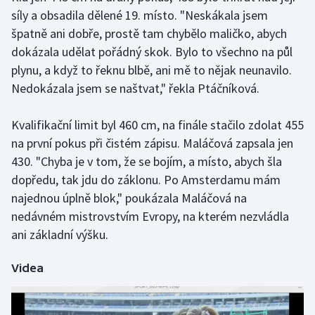
Short track
síly a obsadila dělené 19. místo. "Neskákala jsem
špatně ani dobře, prostě tam chybělo maličko, abych
Sportovní střelba
dokázala udělat pořádný skok. Bylo to všechno na půl
plynu, a když to řeknu blbě, ani mě to nějak neunavilo.
Stolní tenis
Nedokázala jsem se naštvat," řekla Ptáčníková.
Triatlon
Kvalifikační limit byl 460 cm, na finále stačilo zdolat 455
na první pokus při čistém zápisu. Maláčová zapsala jen
Veslování
430. "Chyba je v tom, že se bojím, a místo, abych šla
dopředu, tak jdu do záklonu. Po Amsterdamu mám
Vodní slalom
najednou úplně blok," poukázala Maláčová na
Volejbal
nedávném mistrovstvím Evropy, na kterém nezvládla
ani základní výšku.
Ostatní
Videa