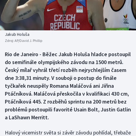
Atletika
Soutěže
Baseball a softbal
Historické návraty
Basketbal
Aplikace ČT sport
Jakub Holuša
Zdroj:
AP/David J. Phillip
Biatlon
AZ kvíz
Rio de Janeiro - Běžec Jakub Holuša hladce postoupil
do semifinále olympijského závodu na 1500 metrů.
Boby a skeleton
Český mílař vyhrál třetí rozběh nejrychlejším časem
Box
dne 3:38,31 minuty. V souboji o postup do finále
tyčkařek neuspěly Romana Maláčová ani Jiřina
Curling
Ptáčníková. Maláčová přeskočila v kvalifikaci 430 cm,
Ptáčníková 445. Z rozběhů sprintu na 200 metrů bez
Cyklistika
problémů postoupili favorité Usain Bolt, Justin Gatlin
a LaShawn Merritt.
Dostihy
Halový vicemistr světa si závěr závodu pohlídal, třebaže
Florbal