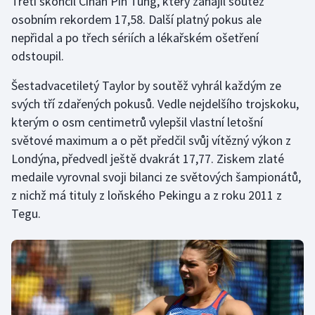
Třetí skončil Číňan Pin Tung, který zahájil soutěž
osobním rekordem 17,58. Další platný pokus ale
nepřidal a po třech sériích a lékařském ošetření
odstoupil.
Šestadvacetiletý Taylor by soutěž vyhrál každým ze
svých tří zdařených pokusů. Vedle nejdelšího trojskoku,
kterým o osm centimetrů vylepšil vlastní letošní
světové maximum a o pět předčil svůj vítězný výkon z
Londýna, předvedl ještě dvakrát 17,77. Ziskem zlaté
medaile vyrovnal svoji bilanci ze světových šampionátů,
z nichž má tituly z loňského Pekingu a z roku 2011 z
Tegu.