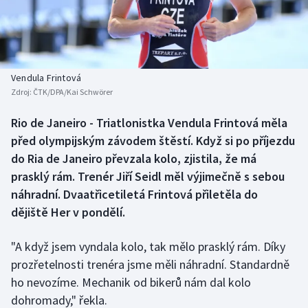
Baseball a softbal
Soutěže
Basketbal
Historické návraty
Biatlon
Aplikace ČT sport
Vendula Frintová
Zdroj:
ČTK/DPA/Kai Schwörer
Boby a skeleton
AZ kvíz
Rio de Janeiro - Triatlonistka Vendula Frintová měla
před olympijským závodem štěstí. Když si po příjezdu
Box
do Ria de Janeiro převzala kolo, zjistila, že má
Curling
prasklý rám. Trenér Jiří Seidl měl výjimečně s sebou
náhradní. Dvaatřicetiletá Frintová přiletěla do
Dostihy
dějiště Her v pondělí.
Florbal
"A když jsem vyndala kolo, tak mělo prasklý rám. Díky
prozřetelnosti trenéra jsme měli náhradní. Standardně
Futsal
ho nevozíme. Mechanik od bikerů nám dal kolo
dohromady," řekla.
Golf