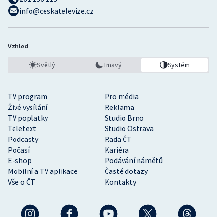
info@ceskatelevize.cz
Vzhled
Světlý
Tmavý
Systém
TV program
Pro média
Živé vysílání
Reklama
TV poplatky
Studio Brno
Teletext
Studio Ostrava
Podcasty
Rada ČT
Počasí
Kariéra
E-shop
Podávání námětů
Mobilní a TV aplikace
Časté dotazy
Vše o ČT
Kontakty