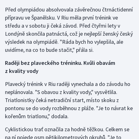
Před olympiádou absolvovala závěrečnou čtrnáctidenní
Gymnastika
přípravu ve Španělsku. V Riu měla první trénink ve
středu a v sobotu ji čeká závod. Před čtyřmi lety v
Házená
Londýně skončila patnáctá, což je nejlepší ženský český
výsledek na olympiádě. "Ráda bych ho vylepšila, ale
Jezdectví
uvidíme, na co to bude stačit," přála si.
Judo
Raději bez plaveckého tréninku. Kvůli obavám
z kvality vody
Krasobruslení
Plavecký trénink v Riu raději vynechala a do závodu ho
Lezení
neplánovala. "S obavou z kvality vody," vysvětlila.
Triatlonistky čeká netradiční start, místo skoku z
Lyže a snowboard
pontonu se do vody rozběhnou z pláže. "Je to návrat ke
kořenům triatlonu," dodala.
Moderní pětiboj
Cyklistickou trať označila za hodně těžkou. Celkem se
Motorsport
na ní pojede osm pětikilometrových okruhů. "Je to