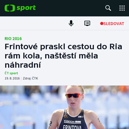
POPULÁRNÍ
SLEDOVAT
Fotbal
RIO 2016
Frintové praskl cestou do Ria
Hokej
rám kola, naštěstí měla
náhradní
Tenis
ČT sport
Atletika
19. 8. 2016
|
Zdroj:
ČTK
Cyklistika
DALŠÍ SPORTY
Americký fotbal
NEPŘEHLÉDNĚTE