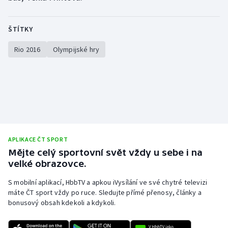
Stolní tenis
ŠTÍTKY
Triatlon
Rio 2016
Olympijské hry
Veslování
Vodní slalom
Volejbal
Ostatní
APLIKACE ČT SPORT
Mějte celý sportovní svět vždy u sebe i na
velké obrazovce.
S mobilní aplikací, HbbTV a apkou iVysílání ve své chytré televizi
máte ČT sport vždy po ruce. Sledujte přímé přenosy, články a
bonusový obsah kdekoli a kdykoli.