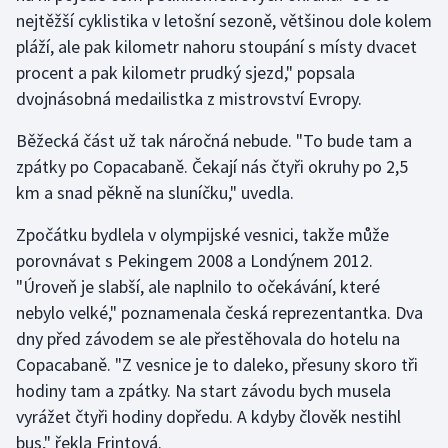
nejtěžší cyklistika v letošní sezoně, většinou dole kolem
Olympijské hry
pláží, ale pak kilometr nahoru stoupání s místy dvacet
procent a pak kilometr prudký sjezd," popsala
Parasport
dvojnásobná medailistka z mistrovství Evropy.
Plavání
Běžecká část už tak náročná nebude. "To bude tam a
zpátky po Copacabaně. Čekají nás čtyři okruhy po 2,5
Plážový volejbal
km a snad pěkně na sluníčku," uvedla.
Ragby
Zpočátku bydlela v olympijské vesnici, takže může
porovnávat s Pekingem 2008 a Londýnem 2012.
Rychlobruslení
"Úroveň je slabší, ale naplnilo to očekávání, které
nebylo velké," poznamenala česká reprezentantka. Dva
Rychlostní kanoistika
dny před závodem se ale přestěhovala do hotelu na
Copacabaně. "Z vesnice je to daleko, přesuny skoro tři
Short track
hodiny tam a zpátky. Na start závodu bych musela
Sportovní střelba
vyrážet čtyři hodiny dopředu. A kdyby člověk nestihl
bus," řekla Frintová.