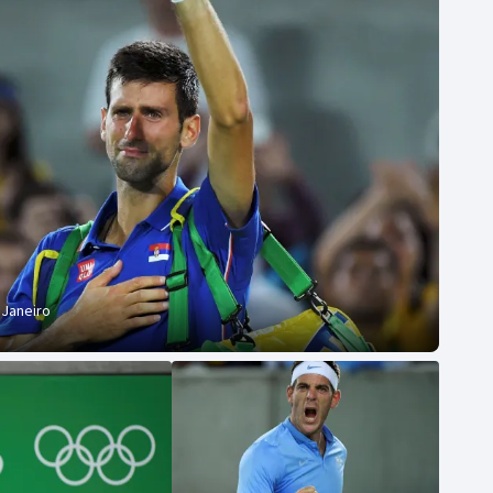
Moderní pětiboj
Triatlon
Motorsport
Veslování
Olympijské hry
Vodní slalom
Parasport
Volejbal
Plavání
Ostatní
Plážový volejbal
 Janeiro