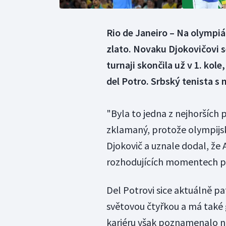
Rio de Janeiro – Na olympiád
zlato. Novaku Djokovičovi s
turnaji skončila už v 1. kol
del Potro. Srbský tenista s 
"Byla to jedna z nejhorších
zklamaný, protože olympijsk
Djokovič a uznale dodal, že
rozhodujících momentech pře
Del Potrovi sice aktuálně pa
světovou čtyřkou a má také 
kariéru však poznamenalo ně