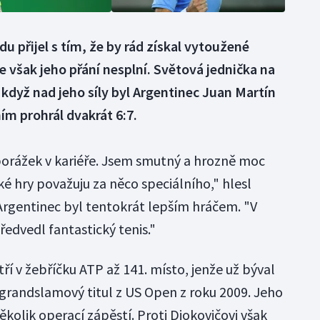
u přijel s tím, že by rád získal vytoužené
e však jeho přání nesplní. Světová jednička na
e, když nad jeho síly byl Argentinec Juan Martín
ním prohrál dvakrát 6:7.
 porážek v kariéře. Jsem smutný a hrozně moc
é hry považuju za něco speciálního," hlesl
 Argentinec byl tentokrát lepším hráčem. "V
dvedl fantastický tenis."
tří v žebříčku ATP až 141. místo, jenže už býval
grandslamový titul z US Open z roku 2009. Jeho
kolik operací zápěstí. Proti Djokovičovi však