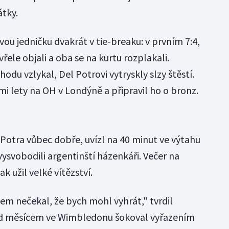
átky.
vou jedničku dvakrát v tie-breaku: v prvním 7:4,
vřele objali a oba se na kurtu rozplakali.
odu vzlykal, Del Potrovi vytryskly slzy štěstí.
řmi lety na OH v Londýně a připravil ho o bronz.
Potra vůbec dobře, uvízl na 40 minut ve výtahu
vysvobodili argentinští házenkáři. Večer na
k užil velké vítězství.
jsem nečekal, že bych mohl vyhrát," tvrdil
řed měsícem ve Wimbledonu šokoval vyřazením