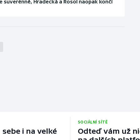
je suverénně, Hradecká a Rosol naopak končí
SOCIÁLNÍ SÍTĚ
 sebe i na velké
Odteď vám už nic
na dalších platf