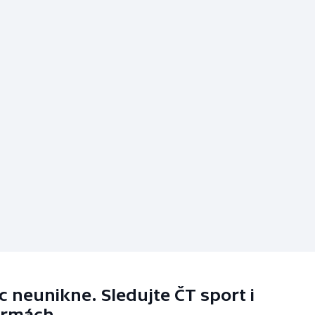
 neunikne. Sledujte ČT sport i
ormách.