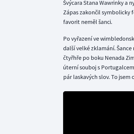
Švýcara Stana Wawrinky a n
Zápas zakončil symbolicky f
favorit neměl šanci.
Po vyřazení ve wimbledonské
další velké zklamání. Šance 
čtyřhře po boku Nenada Zimo
úterní souboj s Portugalce
pár laskavých slov. To jsem 