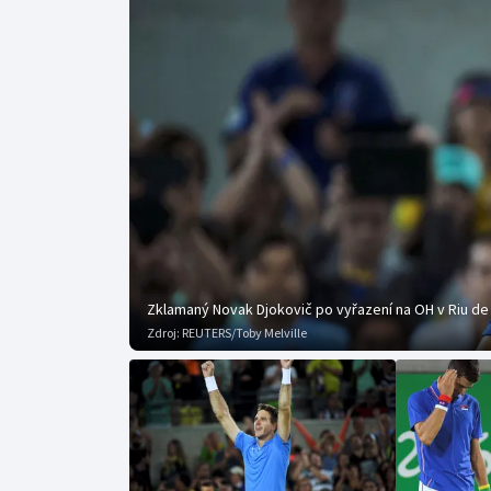
Curling
Dostihy
Florbal
Futsal
Golf
Gymnastika
Zklamaný Novak Djokovič po vyřazení na OH v Riu de
Zdroj:
REUTERS/Toby Melville