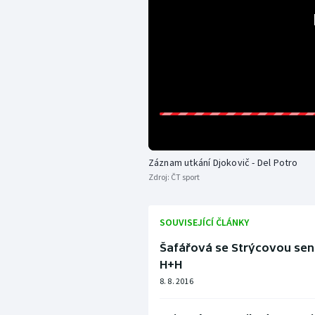
Záznam utkání Djokovič - Del Potro
Zdroj:
ČT sport
SOUVISEJÍCÍ ČLÁNKY
Šafářová se Strýcovou senza
H+H
8. 8. 2016