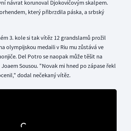
yní návrat korunoval Djokovičovým skalpem.
orhendem, který přibrzdila páska, a srbský
m 3. kole si tak vítěz 12 grandslamů prožil
na olympijskou medaili v Riu mu zůstává ve
njiče. Del Potro se naopak může těšit na
m Joaem Sousou. "Novak mi hned po zápase řekl
ocenil," dodal nečekaný vítěz.