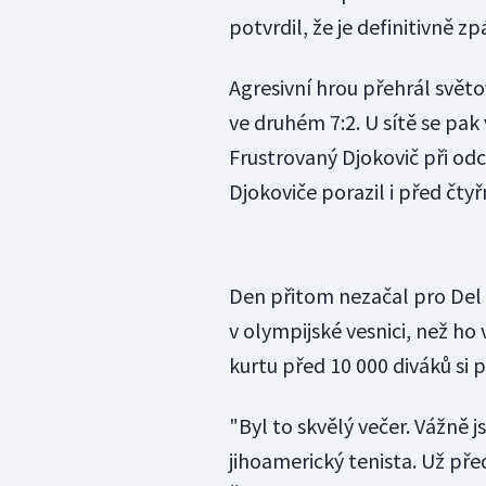
potvrdil, že je definitivně zp
Agresivní hrou přehrál světo
ve druhém 7:2. U sítě se pak 
Frustrovaný Djokovič při odch
Djokoviče porazil i před čty
Den přitom nezačal pro Del 
v olympijské vesnici, než ho 
kurtu před 10 000 diváků si pa
"Byl to skvělý večer. Vážně 
jihoamerický tenista. Už p