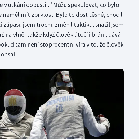
e v utkání dopustil. "Můžu spekulovat, co bylo
 neměl mít zbrklost. Bylo to dost těsné, chodil
 zápasu jsem trochu změnil taktiku, snažil jsem
ž na vlně, takže když člověk útočí i brání, dává
pokud tam není stoprocentní víra v to, že člověk
popsal.