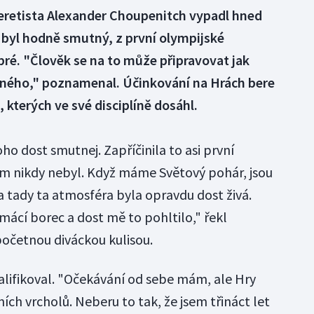
leretista Alexander Choupenitch vypadl hned
byl hodně smutný, z první olympijské
bré. "Člověk se na to může připravovat jak
o jiného," poznamenal. Účinkování na Hrách bere
, kterých ve své disciplíně dosáhl.
ho dost smutnej. Zapříčinila to asi první
em nikdy nebyl. Když máme Světový pohár, jsou
 a tady ta atmosféra byla opravdu dost živá.
mácí borec a dost mě to pohltilo," řekl
početnou diváckou kulisou.
valifikoval. "Očekávání od sebe mám, ale Hry
ních vrcholů. Neberu to tak, že jsem třináct let