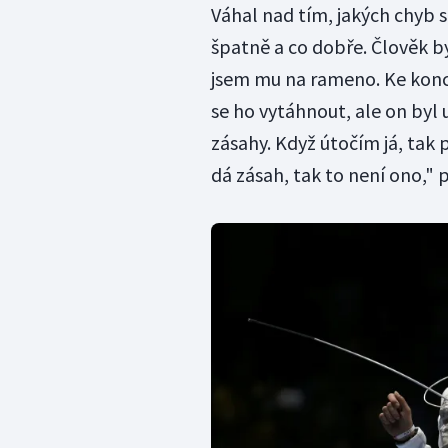
Váhal nad tím, jakých chyb s
špatně a co dobře. Člověk by
jsem mu na rameno. Ke konci
se ho vytáhnout, ale on byl u
zásahy. Když útočím já, tak 
dá zásah, tak to není ono," 