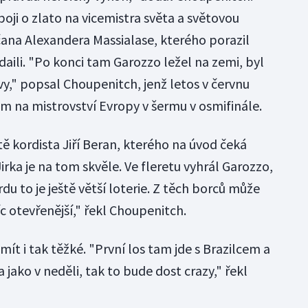
uboji o zlato na vicemistra světa a světovou
ana Alexandera Massialase, kterého porazil
daili. "Po konci tam Garozzo ležel na zemi, byl
vy," popsal Choupenitch, jenž letos v červnu
m na mistrovství Evropy v šermu v osmifinále.
ště kordista Jiří Beran, kterého na úvod čeká
irka je na tom skvěle. Ve fleretu vyhrál Garozzo,
du to je ještě větší loterie. Z těch borců může
víc otevřenější," řekl Choupenitch.
mít i tak těžké. "První los tam jde s Brazilcem a
sa jako v neděli, tak to bude dost crazy," řekl