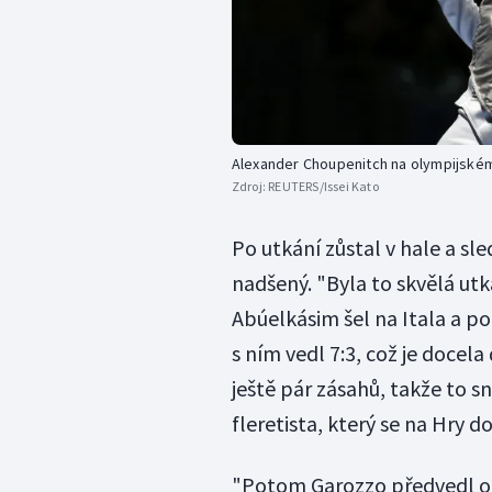
Alexander Choupenitch na olympijském
Zdroj:
REUTERS/Issei Kato
Po utkání zůstal v hale a sle
nadšený. "Byla to skvělá ut
Abúelkásim šel na Itala a p
s ním vedl 7:3, což je docel
ještě pár zásahů, takže to sn
fleretista, který se na Hry d
"Potom Garozzo předvedl op