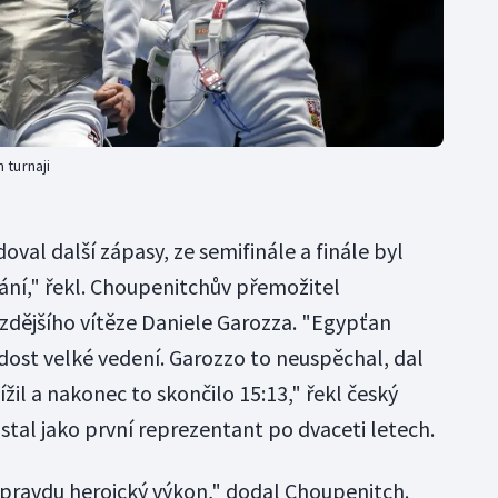
 turnaji
doval další zápasy, ze semifinále a finále byl
kání," řekl. Choupenitchův přemožitel
ozdějšího vítěze Daniele Garozza. "Egypťan
a dost velké vedení. Garozzo to neuspěchal, dal
ížil a nakonec to skončilo 15:13," řekl český
ostal jako první reprezentant po dvaceti letech.
ravdu heroický výkon," dodal Choupenitch.