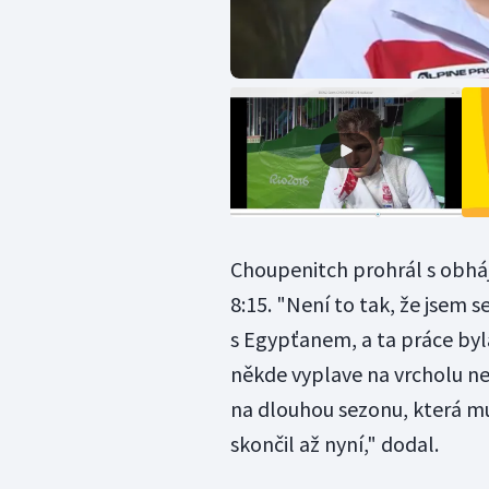
Choupenitch prohrál s obhá
8:15. "Není to tak, že jsem 
s Egypťanem, a ta práce byla
někde vyplave na vrcholu n
na dlouhou sezonu, která mu z
skončil až nyní," dodal.