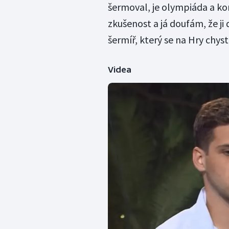
šermoval, je olympiáda a kon
zkušenost a já doufám, že j
šermíř, který se na Hry chys
Videa