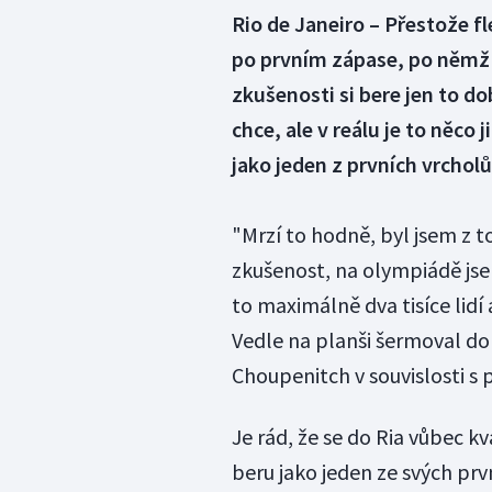
Rio de Janeiro – Přestože f
po prvním zápase, po němž 
zkušenosti si bere jen to do
chce, ale v reálu je to něc
jako jeden z prvních vrcholů
"Mrzí to hodně, byl jsem z to
zkušenost, na olympiádě js
to maximálně dva tisíce lidí
Vedle na planši šermoval do
Choupenitch v souvislosti s 
Je rád, že se do Ria vůbec k
beru jako jeden ze svých prv