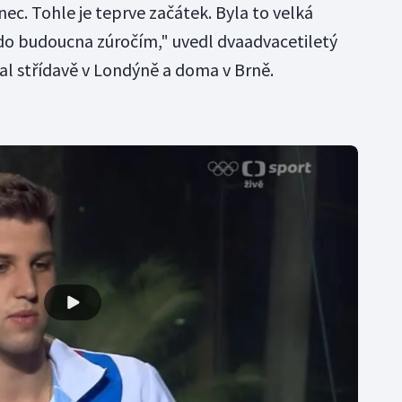
ec. Tohle je teprve začátek. Byla to velká
i do budoucna zúročím," uvedl dvaadvacetiletý
tal střídavě v Londýně a doma v Brně.