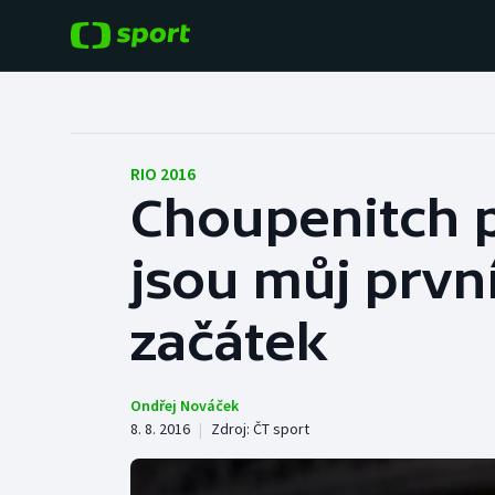
POPULÁRNÍ
DALŠÍ SPORTY
Fotbal
Americký fotbal
RIO 2016
Choupenitch p
Hokej
Baseball a softbal
jsou můj první
Tenis
Basketbal
Atletika
začátek
Biatlon
Cyklistika
Boby a skeleton
Ondřej Nováček
8. 8. 2016
|
Zdroj:
ČT sport
Box