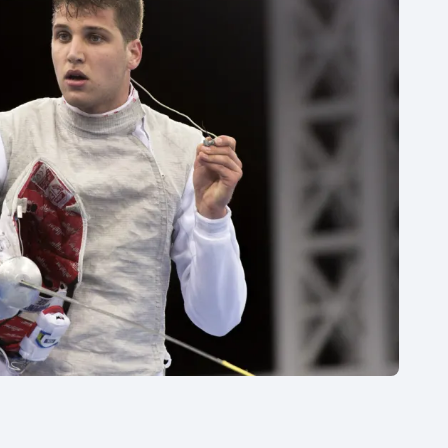
Moderní pětiboj
Triatlon
Motorsport
Veslování
Olympijské hry
Vodní slalom
Parasport
Volejbal
Plavání
Ostatní
Plážový volejbal