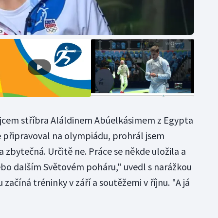
jcem stříbra Aláldinem Abúelkásimem z Egypta
se připravoval na olympiádu, prohrál jsem
 zbytečná. Určitě ne. Práce se někde uložila a
ebo dalším Světovém poháru," uvedl s narážkou
ačíná tréninky v září a soutěžemi v říjnu. "A já