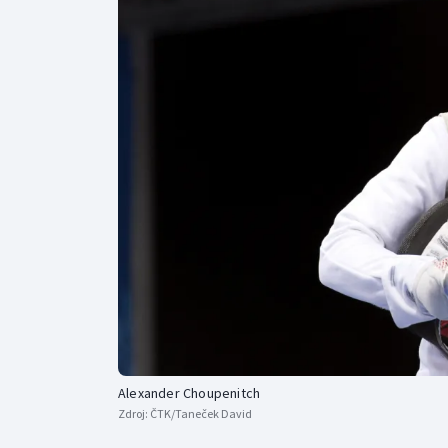
Curling
Dostihy
Florbal
Futsal
Golf
Gymnastika
Alexander Choupenitch
Zdroj:
ČTK/Taneček David