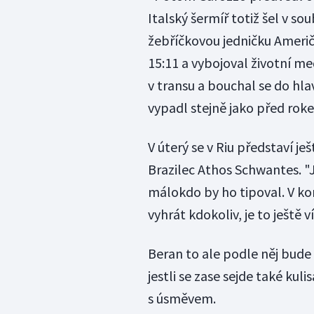
Italský šermíř totiž šel v so
žebříčkovou jedničku Američ
15:11 a vybojoval životní me
v transu a bouchal se do hla
vypadl stejně jako před roke
V úterý se v Riu představí je
Brazilec Athos Schwantes. "J
málokdo by ho tipoval. V kor
vyhrát kdokoliv, je to ještě 
Beran to ale podle něj bude 
jestli se zase sejde také kuli
s úsměvem.