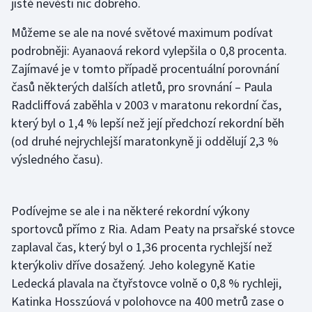
jistě nevěstí nic dobrého.
Můžeme se ale na nové světové maximum podívat
podrobněji: Ayanaová rekord vylepšila o 0,8 procenta.
Zajímavé je v tomto případě procentuální porovnání
časů některých dalších atletů, pro srovnání – Paula
Radcliffová zaběhla v 2003 v maratonu rekordní čas,
který byl o 1,4 % lepší než její předchozí rekordní běh
(od druhé nejrychlejší maratonkyně ji oddělují 2,3 %
výsledného času).
Podívejme se ale i na některé rekordní výkony
sportovců přímo z Ria. Adam Peaty na prsařské stovce
zaplaval čas, který byl o 1,36 procenta rychlejší než
kterýkoliv dříve dosažený. Jeho kolegyně Katie
Ledecká plavala na čtyřstovce volně o 0,8 % rychleji,
Katinka Hosszúová v polohovce na 400 metrů zase o