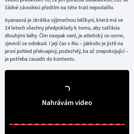
žádné závodnici předtím na této trati nepodařilo.
Olympijské hry
Ayanaová je zkrátka výjimečnou běžkyní, která má ve
Parasport
24 letech všechny předpoklady k tomu, aby zatřásla
dlouhými běhy. Čím naopak není, je atletický
no name
,
Plavání
zjevivší se odnikud. I její čas v Riu – jakkoliv je jistě na
první pohled překvapivý, podezřelý, ba až znepokojující –
Plážový volejbal
je potřeba zasadit do kontextu.
Ragby
Rychlobruslení
Rychlostní kanoistika
Nahrávám video
Short track
Sportovní střelba