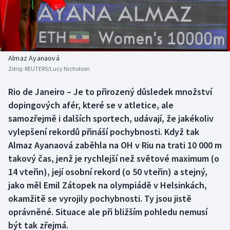
Baseball a softbal
Soutěže
Basketbal
Historické návraty
Biatlon
Aplikace ČT sport
Almaz Ayanaová
Zdroj:
REUTERS/Lucy Nicholson
Boby a skeleton
AZ kvíz
Rio de Janeiro – Je to přirozený důsledek množství
dopingových afér, které se v atletice, ale
Box
samozřejmě i dalších sportech, udávají, že jakékoliv
Curling
vylepšení rekordů přináší pochybnosti. Když tak
Almaz Ayanaová zaběhla na OH v Riu na trati 10 000 m
Dostihy
takový čas, jenž je rychlejší než světové maximum (o
14 vteřin), její osobní rekord (o 50 vteřin) a stejný,
Florbal
jako měl Emil Zátopek na olympiádě v Helsinkách,
okamžitě se vyrojily pochybnosti. Ty jsou jistě
Futsal
oprávněné. Situace ale při bližším pohledu nemusí
být tak zřejmá.
Golf