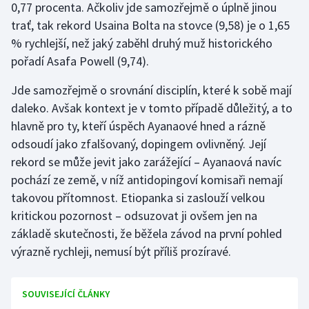
0,77 procenta. Ačkoliv jde samozřejmě o úplně jinou
trať, tak rekord Usaina Bolta na stovce (9,58) je o 1,65
% rychlejší, než jaký zaběhl druhý muž historického
pořadí Asafa Powell (9,74).
Jde samozřejmě o srovnání disciplín, které k sobě mají
daleko. Avšak kontext je v tomto případě důležitý, a to
hlavně pro ty, kteří úspěch Ayanaové hned a rázně
odsoudí jako zfalšovaný, dopingem ovlivněný. Její
rekord se může jevit jako zarážející – Ayanaová navíc
pochází ze země, v níž antidopingoví komisaři nemají
takovou přítomnost. Etiopanka si zaslouží velkou
kritickou pozornost – odsuzovat ji ovšem jen na
základě skutečnosti, že běžela závod na první pohled
výrazně rychleji, nemusí být příliš prozíravé.
SOUVISEJÍCÍ ČLÁNKY