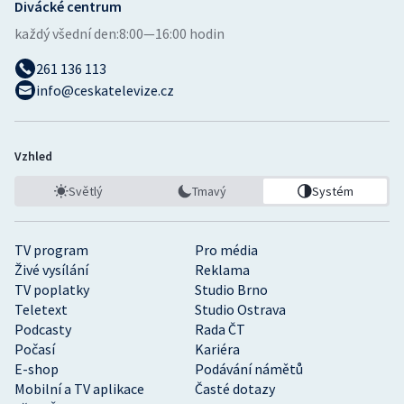
Divácké centrum
každý všední den:
8:00—16:00 hodin
261 136 113
info@ceskatelevize.cz
Vzhled
Světlý
Tmavý
Systém
TV program
Pro média
Živé vysílání
Reklama
TV poplatky
Studio Brno
Teletext
Studio Ostrava
Podcasty
Rada ČT
Počasí
Kariéra
E-shop
Podávání námětů
Mobilní a TV aplikace
Časté dotazy