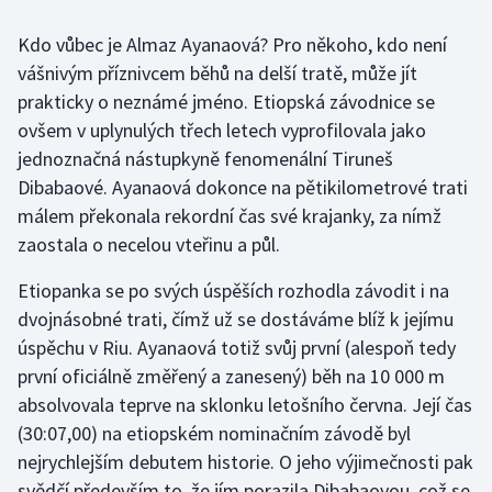
Kdo vůbec je Almaz Ayanaová? Pro někoho, kdo není
Gymnastika
vášnivým příznivcem běhů na delší tratě, může jít
prakticky o neznámé jméno. Etiopská závodnice se
Házená
ovšem v uplynulých třech letech vyprofilovala jako
Jezdectví
jednoznačná nástupkyně fenomenální Tiruneš
Dibabaové. Ayanaová dokonce na pětikilometrové trati
Judo
málem překonala rekordní čas své krajanky, za nímž
zaostala o necelou vteřinu a půl.
Krasobruslení
Etiopanka se po svých úspěších rozhodla závodit i na
Lezení
dvojnásobné trati, čímž už se dostáváme blíž k jejímu
úspěchu v Riu. Ayanaová totiž svůj první (alespoň tedy
Lyže a snowboard
první oficiálně změřený a zanesený) běh na 10 000 m
absolvovala teprve na sklonku letošního června. Její čas
Moderní pětiboj
(30:07,00) na etiopském nominačním závodě byl
nejrychlejším debutem historie. O jeho výjimečnosti pak
Motorsport
svědčí především to, že jím porazila Dibabaovou, což se