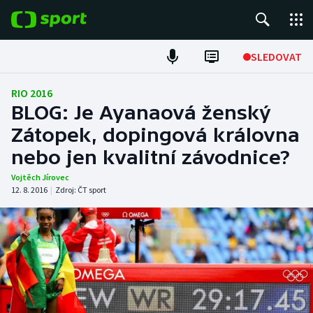
POPULÁRNÍ
SLEDOVAT
Fotbal
RIO 2016
BLOG: Je Ayanaová ženský
Hokej
Zátopek, dopingová královna
nebo jen kvalitní závodnice?
Tenis
Vojtěch Jírovec
Atletika
12. 8. 2016
|
Zdroj:
ČT sport
Cyklistika
DALŠÍ SPORTY
Americký fotbal
NEPŘEHLÉDNĚTE