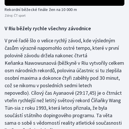
Stolní tenis
Rekordní běžecké finále žen na 10 000 m
Zdroj:
ČT sport
Triatlon
V Riu běžely rychle všechny závodnice
Veslování
V prvé řadě šlo o velice rychlý závod, kde výsledným
Vodní slalom
časům výrazně napomohlo ostré tempo, které v první
polovině závodu držela nakonec čtvrtá
Volejbal
Keňanka Nawowunaová (běžkyně v Riu vytvořily celkem
osm národních rekordů, polovina účastnic si tu zlepšila
Ostatní
osobní maxima a dokonce čtyři zaběhly pod 30 minut,
což se nikomu v posledních sedmi letech
nepovedlo). Cílový čas Ayanaové (29:17,45) je o čtrnáct
vteřin rychlejší než letitý světový rekord Číňaňky Wang
Tün-sia z roku 1993, která letos přiznala, že byla
součástí státního dopingového programu. Ta věta
sama o sobě s vědomostí reality atletické současnosti