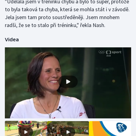
"Udělala jsem v tréninku chybu a bylo to super, protože
Stolní tenis
to byla taková ta chyba, která se mohla stát i v závodě.
Jela jsem tam proto soustředěněji. Jsem mnohem
Triatlon
radši, že se to stalo při tréninku," řekla Nash.
Veslování
Videa
Vodní slalom
Volejbal
Ostatní