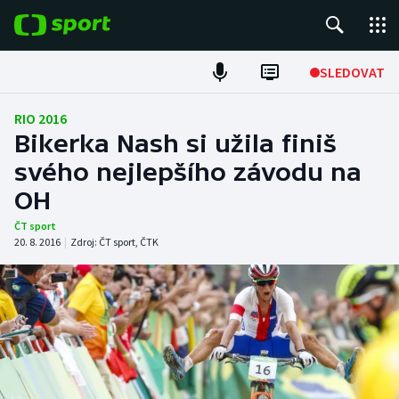
POPULÁRNÍ
SLEDOVAT
Fotbal
RIO 2016
Bikerka Nash si užila finiš
Hokej
svého nejlepšího závodu na
OH
Tenis
ČT sport
Atletika
20. 8. 2016
|
Zdroj:
ČT sport
,
ČTK
Cyklistika
DALŠÍ SPORTY
Americký fotbal
NEPŘEHLÉDNĚTE