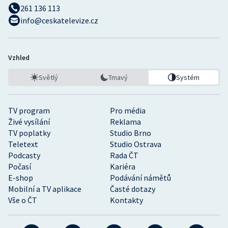
261 136 113
info@ceskatelevize.cz
Vzhled
Světlý
Tmavý
Systém
TV program
Pro média
Živé vysílání
Reklama
TV poplatky
Studio Brno
Teletext
Studio Ostrava
Podcasty
Rada ČT
Počasí
Kariéra
E-shop
Podávání námětů
Mobilní a TV aplikace
Časté dotazy
Vše o ČT
Kontakty