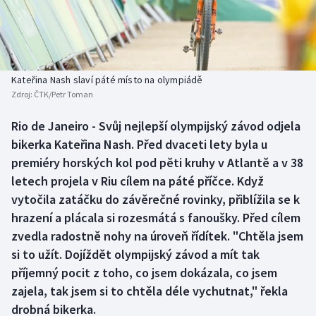
Baseball a softbal
Soutěže
Basketbal
Historické návraty
Biatlon
Aplikace ČT sport
Kateřina Nash slaví páté místo na olympiádě
Zdroj:
ČTK/Petr Toman
Boby a skeleton
AZ kvíz
Rio de Janeiro - Svůj nejlepší olympijský závod odjela
bikerka Kateřina Nash. Před dvaceti lety byla u
Box
premiéry horských kol pod pěti kruhy v Atlantě a v 38
Curling
letech projela v Riu cílem na páté příčce. Když
vytočila zatáčku do závěrečné rovinky, přiblížila se k
Dostihy
hrazení a plácala si rozesmátá s fanoušky. Před cílem
zvedla radostně nohy na úroveň řídítek. "Chtěla jsem
Florbal
si to užít. Dojíždět olympijský závod a mít tak
příjemný pocit z toho, co jsem dokázala, co jsem
Futsal
zajela, tak jsem si to chtěla déle vychutnat," řekla
drobná bikerka.
Golf