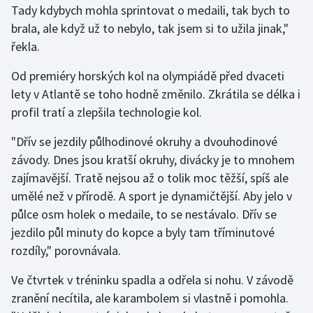
Tady kdybych mohla sprintovat o medaili, tak bych to
Olympijské hry
brala, ale když už to nebylo, tak jsem si to užila jinak,"
řekla.
Parasport
Od premiéry horských kol na olympiádě před dvaceti
Plavání
lety v Atlantě se toho hodně změnilo. Zkrátila se délka i
profil tratí a zlepšila technologie kol.
Plážový volejbal
"Dřív se jezdily půlhodinové okruhy a dvouhodinové
Ragby
závody. Dnes jsou kratší okruhy, divácky je to mnohem
zajímavější. Tratě nejsou až o tolik moc těžší, spíš ale
Rychlobruslení
umělé než v přírodě. A sport je dynamičtější. Aby jelo v
půlce osm holek o medaile, to se nestávalo. Dřív se
Rychlostní kanoistika
jezdilo půl minuty do kopce a byly tam tříminutové
rozdíly," porovnávala.
Short track
Ve čtvrtek v tréninku spadla a odřela si nohu. V závodě
Sportovní střelba
zranění necítila, ale karambolem si vlastně i pomohla.