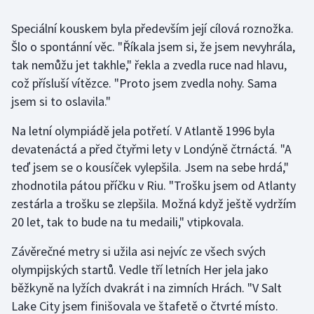
Speciální kouskem byla především její cílová roznožka.
Gymnastika
Šlo o spontánní věc. "Říkala jsem si, že jsem nevyhrála,
tak nemůžu jet takhle," řekla a zvedla ruce nad hlavu,
Házená
což přísluší vítězce. "Proto jsem zvedla nohy. Sama
Jezdectví
jsem si to oslavila."
Na letní olympiádě jela potřetí. V Atlantě 1996 byla
Judo
devatenáctá a před čtyřmi lety v Londýně čtrnáctá. "A
teď jsem se o kousíček vylepšila. Jsem na sebe hrdá,"
Krasobruslení
zhodnotila pátou příčku v Riu. "Trošku jsem od Atlanty
Lezení
zestárla a trošku se zlepšila. Možná když ještě vydržím
20 let, tak to bude na tu medaili," vtipkovala.
Lyže a snowboard
Závěrečné metry si užila asi nejvíc ze všech svých
Moderní pětiboj
olympijských startů. Vedle tří letních Her jela jako
běžkyně na lyžích dvakrát i na zimních Hrách. "V Salt
Motorsport
Lake City jsem finišovala ve štafetě o čtvrté místo.