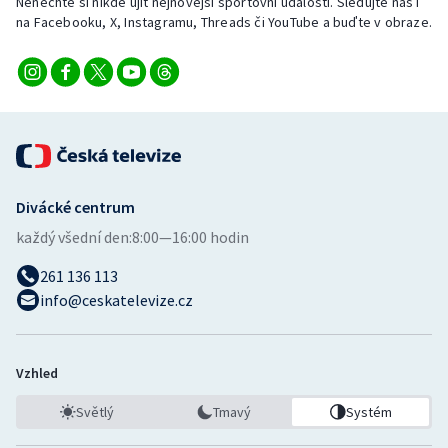
Nenechte si nikde ujít nejnovější sportovní události. Sledujte nás i
Stolní tenis
na Facebooku, X, Instagramu, Threads či YouTube a buďte v obraze.
Triatlon
Veslování
Vodní slalom
Volejbal
Divácké centrum
každý všední den:
8:00—16:00 hodin
Ostatní
261 136 113
info@ceskatelevize.cz
Vzhled
Světlý
Tmavý
Systém