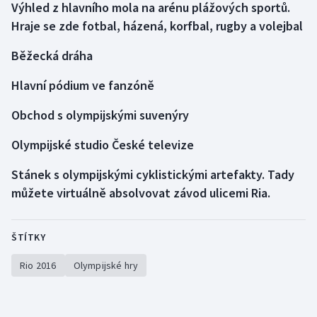
Výhled z hlavního mola na arénu plážových sportů.
Hraje se zde fotbal, házená, korfbal, rugby a volejbal
Gymnastika
Běžecká dráha
Házená
Hlavní pódium ve fanzóně
Jezdectví
Obchod s olympijskými suvenýry
Judo
Olympijské studio České televize
Krasobruslení
Stánek s olympijskými cyklistickými artefakty. Tady
můžete virtuálně absolvovat závod ulicemi Ria.
Lezení
Lyže a snowboard
ŠTÍTKY
Rio 2016
Olympijské hry
Moderní pětiboj
Motorsport