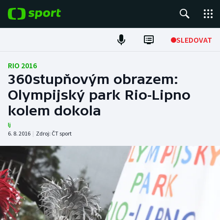
POPULÁRNÍ
SLEDOVAT
Fotbal
RIO 2016
360stupňovým obrazem:
Hokej
Olympijský park Rio-Lipno
kolem dokola
Tenis
lj
Atletika
6. 8. 2016
|
Zdroj:
ČT sport
Cyklistika
DALŠÍ SPORTY
Americký fotbal
NEPŘEHLÉDNĚTE