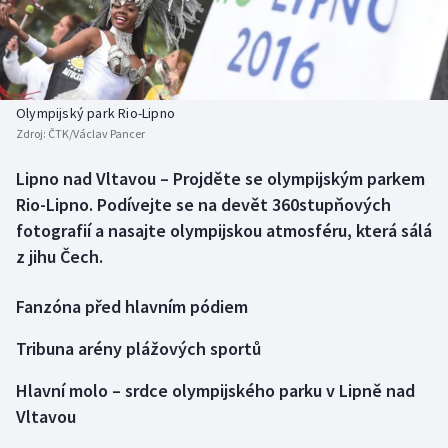
Baseball a softbal
Soutěže
Basketbal
Historické návraty
Biatlon
Aplikace ČT sport
Olympijský park Rio-Lipno
Zdroj:
ČTK/Václav Pancer
Boby a skeleton
AZ kvíz
Lipno nad Vltavou – Projděte se olympijským parkem
Rio-Lipno. Podívejte se na devět 360stupňových
Box
fotografií a nasajte olympijskou atmosféru, která sálá
Curling
z jihu Čech.
Dostihy
Fanzóna před hlavním pódiem
Tribuna arény plážových sportů
Florbal
Hlavní molo – srdce olympijského parku v Lipně nad
Futsal
Vltavou
Golf