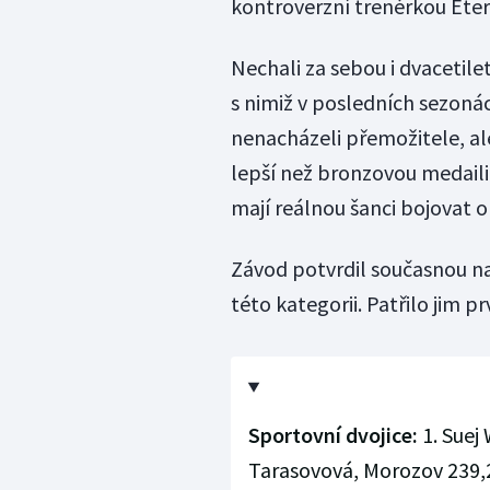
kontroverzní trenérkou Eter
Nechali za sebou i dvacetil
s nimiž v posledních sezoná
nenacházeli přemožitele, ale 
lepší než bronzovou medaili 
mají reálnou šanci bojovat o 
Závod potvrdil současnou na
této kategorii. Patřilo jim p
Sportovní dvojice:
1. Suej 
Tarasovová, Morozov 239,25