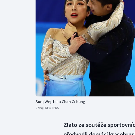
Curling
Dostihy
Florbal
Futsal
Golf
Gymnastika
Suej Wej-ťin a Chan Cchung
Zdroj:
REUTERS
Zlato ze soutěže sportovníc
předvedli domácí krasobrusl