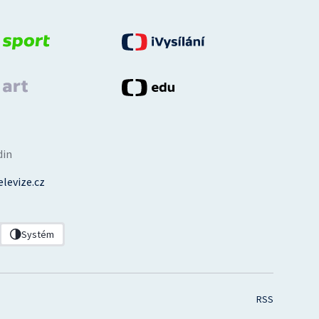
din
levize.cz
Systém
RSS