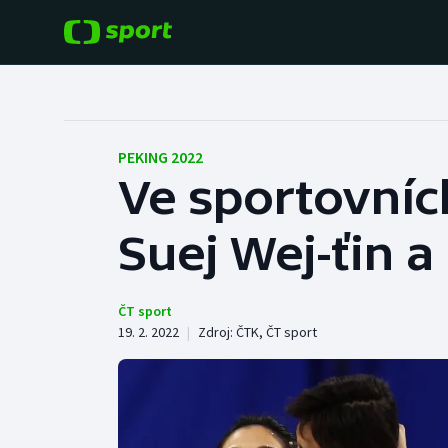
POPULÁRNÍ
DALŠÍ SPORTY
Fotbal
Americký fotbal
PEKING 2022
Ve sportovních
Hokej
Baseball a softbal
Suej Wej-ťin 
Tenis
Basketbal
Atletika
Biatlon
ČT sport
19. 2. 2022
|
Zdroj:
ČTK
,
ČT sport
Cyklistika
Boby a skeleton
Box