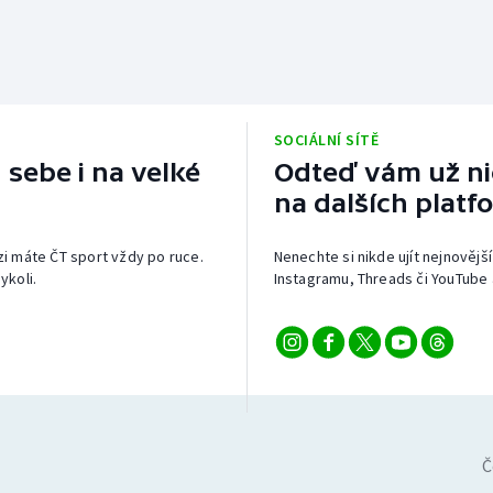
SOCIÁLNÍ SÍTĚ
 sebe i na velké
Odteď vám už nic
na dalších platf
izi máte ČT sport vždy po ruce.
Nenechte si nikde ujít nejnovější
ykoli.
Instagramu, Threads či YouTube 
Č