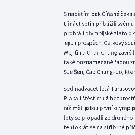
S napětím pak Číňané čekal
třináct setin přiblížili své
prohráli olympijské zlato o 
jejich prospěch. Celkový sou
Wej-ťin a Chan Chung završi
také poznamenané řadou zra
Süe Šen, Čao Chung-po, kte
Sedmadvacetiletá Tarasovová
Plakali štěstím už bezprost
níž měli jistou první olympi
lety se propadli ze druhého
tentokrát se na stříbrné pří