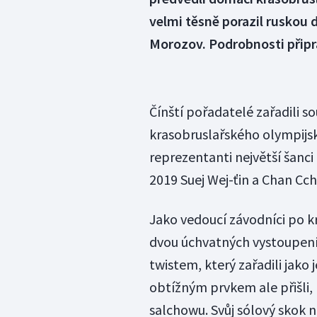
velmi těsně porazil ruskou 
Morozov. Podrobnosti přip
Čínští pořadatelé zařadili s
krasobruslařského olympijsk
reprezentanti největší šanci
2019 Suej Wej-ťin a Chan Cch
Jako vedoucí závodníci po 
dvou úchvatných vystoupeníc
twistem, který zařadili jako
obtížným prvkem ale přišli,
salchowu. Svůj sólový skok 