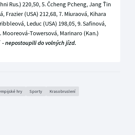
chni Rus.) 220,50, 5. Čcheng Pcheng, Jang Ťin
á, Frazier (USA) 212,68, 7. Miuraová, Kihara
ribbleová, Leduc (USA) 198,05, 9. Safinová,
10. Mooreová-Towersová, Marinaro (Kan.)
 - nepostoupili do volných jízd.
ympijské hry
Sporty
Krasobruslení