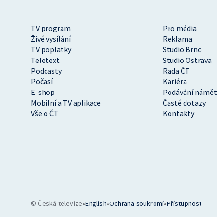
TV program
Pro média
Živé vysílání
Reklama
TV poplatky
Studio Brno
Teletext
Studio Ostrava
Podcasty
Rada ČT
Počasí
Kariéra
E-shop
Podávání námět
Mobilní a TV aplikace
Časté dotazy
Vše o ČT
Kontakty
•
•
•
© Česká televize
English
Ochrana soukromí
Přístupnost