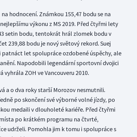
i na hodnocení. Známkou 155,47 bodu se na
mu nejlepšímu výkonu z MS 2019. Před čtyřmi lety
43 setin bodu, tentokrát hrál zlomek bodu v
čet 239,88 bodu je nový světový rekord. Suej
li patnáct let spolupráce ozdobené úspěchy, ale
nění. Napodobili legendární sportovní dvojici
rá vyhrála ZOH ve Vancouveru 2010.
 a o dva roky starší Morozov nesmutnili.
ředně po skončení své výborné volné jízdy, po
jskou medaili v dlouholeté kariéře. Před čtyřmi
 místa po krátkém programu na čtvrté,
čce udrželi. Pomohla jim k tomu i spolupráce s