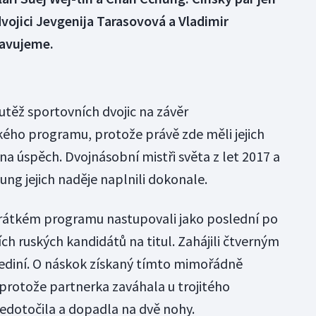
dvojici Jevgenija Tarasovová a Vladimir
ravujeme.
outěž sportovních dvojic na závěr
ého programu, protože právě zde měli jejich
 na úspěch. Dvojnásobní mistři světa z let 2017 a
ung jejich naděje naplnili dokonale.
krátkém programu nastupovali jako poslední po
h ruských kandidátů na titul. Zahájili čtverným
 jediní. O náskok získaný tímto mimořádně
 protože partnerka zaváhala u trojitého
nedotočila a dopadla na dvě nohy.