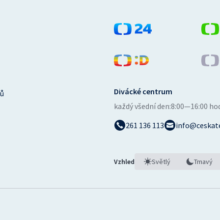
Divácké centrum
ů
každý všední den:
8:00—16:00 ho
261 136 113
info@ceskate
Vzhled
Světlý
Tmavý