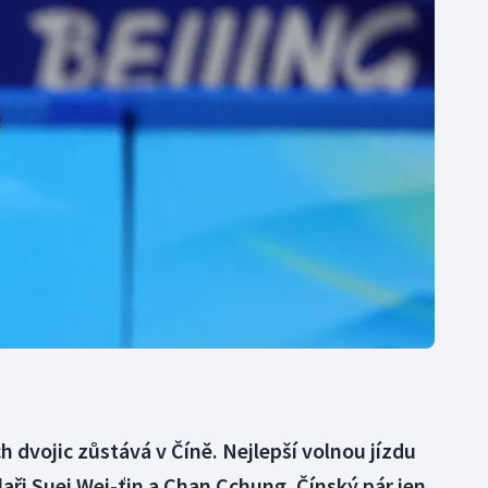
Moderní pětiboj
Triatlon
Motorsport
Veslování
Olympijské hry
Vodní slalom
Parasport
Volejbal
Plavání
Ostatní
Plážový volejbal
h dvojic zůstává v Číně. Nejlepší volnou jízdu
aři Suej Wej-ťin a Chan Cchung. Čínský pár jen