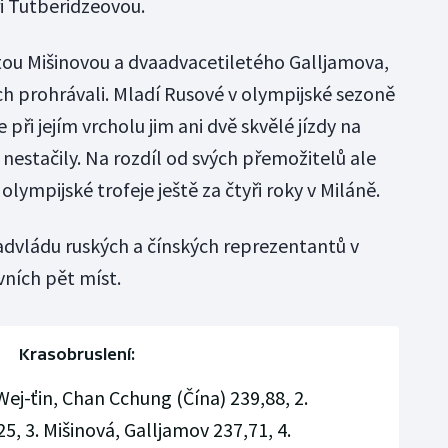
i Tutberidzeovou.
etou Mišinovou a dvaadvacetiletého Galljamova,
ch prohrávali. Mladí Rusové v olympijské sezoně
při jejím vrcholu jim ani dvě skvělé jízdy na
nestačily. Na rozdíl od svých přemožitelů ale
olympijské trofeje ještě za čtyři roky v Miláně.
dvládu ruských a čínských reprezentantů v
rvních pět míst.
Krasobruslení:
Wej-ťin, Chan Cchung (Čína) 239,88, 2.
, 3. Mišinová, Galljamov 237,71, 4.