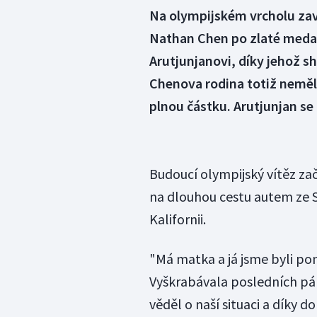
Na olympijském vrcholu zav
Nathan Chen po zlaté medail
Arutjunjanovi, díky jehož s
Chenova rodina totiž neměla
plnou částku. Arutjunjan se 
Budoucí olympijský vítěz zač
na dlouhou cestu autem ze Sa
Kalifornii.
"Má matka a já jsme byli p
Vyškrabávala posledních pár
věděl o naší situaci a díky 