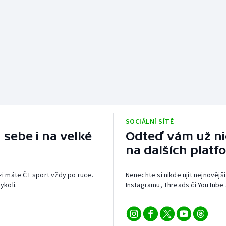
SOCIÁLNÍ SÍTĚ
 sebe i na velké
Odteď vám už nic
na dalších platf
izi máte ČT sport vždy po ruce.
Nenechte si nikde ujít nejnovější
ykoli.
Instagramu, Threads či YouTube 