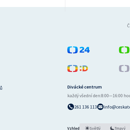
Č
Divácké centrum
ů
každý všední den:
8:00—16:00 ho
261 136 113
info@ceskate
Vzhled
Světlý
Tmavý