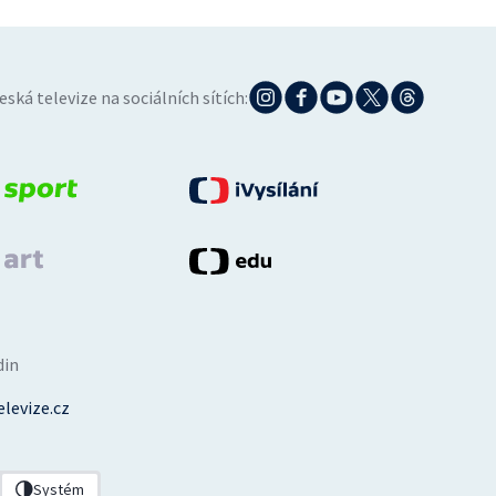
eská televize na sociálních sítích:
din
levize.cz
Systém