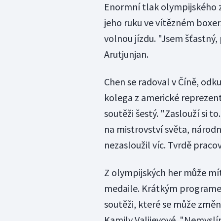
Enormní tlak olympijského 
jeho ruku ve vítězném boxe
volnou jízdu. "Jsem šťastný
Arutjunjan.
Chen se radoval v Číně, odku
kolega z americké reprezent
soutěži šestý. "Zaslouží si t
na mistrovství světa, národn
nezasloužil víc. Tvrdě pracov
Z olympijských her může mít
medaile. Krátkým programe
soutěži, které se může změni
Kamily Valijevové. "Nemyslím