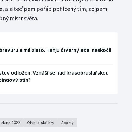
e, ale teď jsem pořád pohlcený tím, co jsem
bný mistr světa.
ravuru a má zlato. Hanju čtverný axel neskočil
stev odložen. Vznáší se nad krasobruslařskou
ingový stín?
Peking 2022
Olympijské hry
Sporty