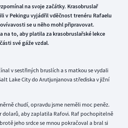
zpomínal na svoje začátky. Krasobruslař
i v Pekingu vyjádřil vděčnost trenéru Rafaelu
hovívavosti se u něho mohl připravovat.
 na to, aby platila za krasobruslařské lekce
části své gáže vzdal.
ínal v sestřiných bruslích a s matkou se vydali
lt Lake City do Arutjunjanova střediska v jižní
oměrně chudí, opravdu jsme neměli moc peněz.
 dolarů, aby zaplatila Rafovi. Raf pochopitelně
dobrotě jeho srdce se mnou pokračoval a bral si