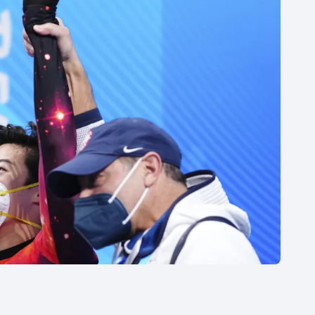
Moderní pětiboj
Triatlon
Motorsport
Veslování
Olympijské hry
Vodní slalom
Parasport
Volejbal
Plavání
Ostatní
Plážový volejbal