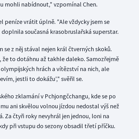
 mu mohli nabídnout," vzpomínal Chen.
 peníze vrátit úplně. "Ale vždycky jsem se
," doplnila současná krasobruslařská superstar.
se z něj stával nejen král čtverných skoků.
, že to dotáhnu až takhle daleko. Samozřejmě
 olympijských hrách a vítězství na nich, ale
vím, jestli to dokážu'," svěřil se.
kého zklamání v Pchjongčchangu, kde se po
 ani skvělou volnou jízdou nedostal výš než
 Za čtyři roky nevyhrál jen jednou, loni na
kdy při vstupu do sezony obsadil třetí příčku.