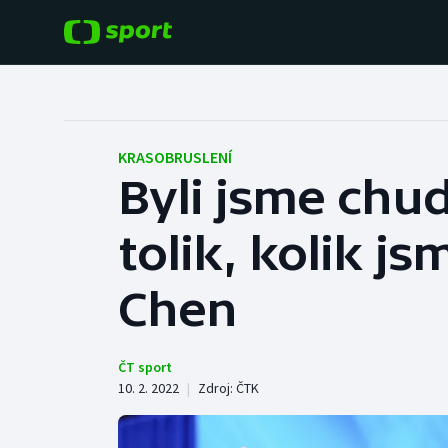
POPULÁRNÍ
DALŠÍ SPORTY
Fotbal
Americký fotbal
KRASOBRUSLENÍ
Byli jsme chudí
Hokej
Baseball a softbal
tolik, kolik js
Tenis
Basketbal
Atletika
Chen
Biatlon
Cyklistika
Boby a skeleton
ČT sport
10. 2. 2022
|
Zdroj:
ČTK
Box