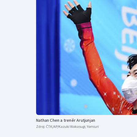
Curling
Dostihy
Florbal
Futsal
Golf
Gymnastika
Nathan Chen a trenér Arutjunjan
Zdroj:
ČTK/AP/Kazuki Wakasugi, Yomiuri