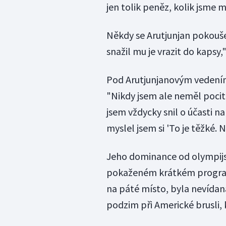
jen tolik peněz, kolik jsme
Někdy se Arutjunjan pokoušel
snažil mu je vrazit do kapsy
Pod Arutjunjanovým vedením 
"Nikdy jsem ale neměl pocit
jsem vždycky snil o účasti na
myslel jsem si 'To je těžké. Ne
Jeho dominance od olympijs
pokaženém krátkém programu
na páté místo, byla nevídaná.
podzim při Americké brusli, 