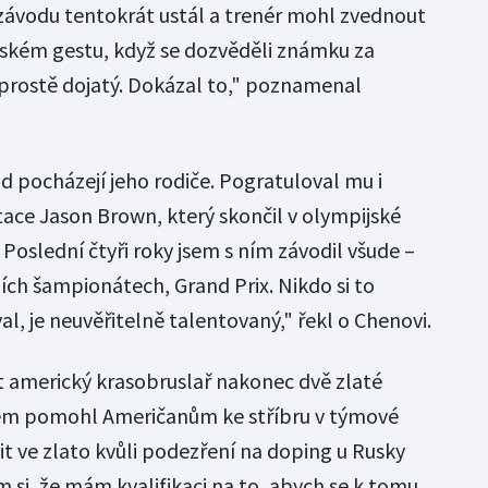
závodu tentokrát ustál a trenér mohl zvednout
rském gestu, když se dozvěděli známku za
, prostě dojatý. Dokázal to," poznamenal
d pocházejí jeho rodiče. Pogratuloval mu i
ace Jason Brown, který skončil v olympijské
o. Poslední čtyři roky jsem s ním závodil všude –
ích šampionátech, Grand Prix. Nikdo si to
al, je neuvěřitelně talentovaný," řekl o Chenovi.
 americký krasobruslař nakonec dvě zlaté
m pomohl Američanům ke stříbru v týmové
t ve zlato kvůli podezření na doping u Rusky
 si, že mám kvalifikaci na to, abych se k tomu