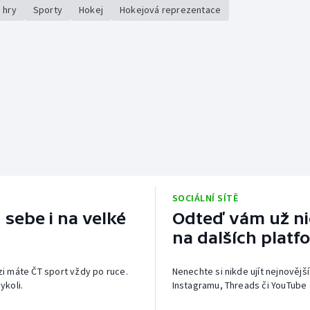
 hry
Sporty
Hokej
Hokejová reprezentace
SOCIÁLNÍ SÍTĚ
 sebe i na velké
Odteď vám už nic
na dalších platf
izi máte ČT sport vždy po ruce.
Nenechte si nikde ujít nejnovější
ykoli.
Instagramu, Threads či YouTube 