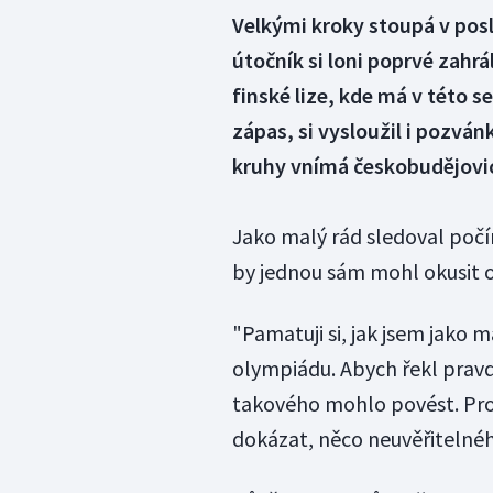
Velkými kroky stoupá v posl
útočník si loni poprvé zahr
finské lize, kde má v této 
zápas, si vysloužil i pozvá
kruhy vnímá českobudějovi
Jako malý rád sledoval počí
by jednou sám mohl okusit 
"Pamatuji si, jak jsem jako 
olympiádu. Abych řekl pravdu
takového mohlo povést. Pro 
dokázat, něco neuvěřitelnéh