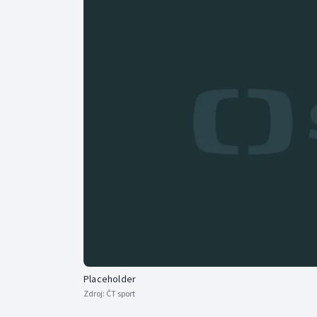
Curling
Dostihy
Florbal
Futsal
Golf
Gymnastika
Placeholder
Zdroj:
ČT sport