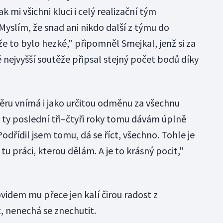
k mi všichni kluci i celý realizační tým
 Myslím, že snad ani nikdo další z týmu do
že to bylo hezké," připomněl Smejkal, jenž si za
 nejvyšší soutěže připsal stejný počet bodů díky
ěru vnímá i jako určitou odměnu za všechnu
ě ty poslední tři–čtyři roky tomu dávám úplně
dřídil jsem tomu, dá se říct, všechno. Tohle je
u práci, kterou dělám. A je to krásný pocit,"
ovidem mu přece jen kalí čirou radost z
, nenechá se znechutit.