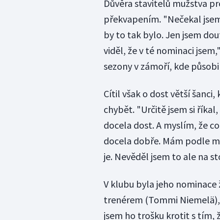
Důvěra stavitelů mužstva p
překvapením. "Nečekal jsem 
by to tak bylo. Jen jsem dou
viděl, že v té nominaci jsem
sezony v zámoří, kde působil
Cítil však o dost větší šanci
chybět. "Určitě jsem si říkal
docela dost. A myslím, že co
docela dobře. Mám podle méh
je. Nevěděl jsem to ale na s
V klubu byla jeho nominace
trenérem (Tommi Niemelä), k
jsem ho trošku krotit s tím,