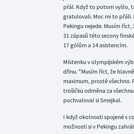
přál. Když to potom vyšlo, ta
gratulovali. Moc mi to přáli.
Pekingu nejede. Musím říct, 
31 zápasů této sezony finské
17 gólům a 14 asistencím.
Místenku v olympijském výb
dřinu. "Musím říct, že hlavn
maximum, prostě všechno. Po
trošičku odměna za všechnu t
pochvaloval si Smejkal.
I když okolnosti spojené s c
možnosti si v Pekingu zahrát