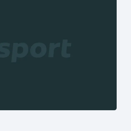
Moderní pětiboj
Triatlon
Motorsport
Veslování
Olympijské hry
Vodní slalom
Parasport
Volejbal
Plavání
Ostatní
Plážový volejbal