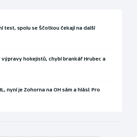
ní test, spolu se Ščotkou čekají na další
t výpravy hokejistů, chybí brankář Hrubec a
L, nyní je Zohorna na OH sám a hlásí: Pro