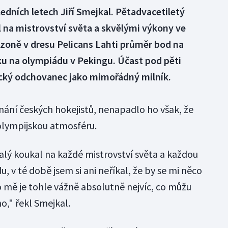
edních letech Jiří Smejkal. Pětadvacetiletý
ál na mistrovství světa a skvělými výkony ve
sezoně v dresu Pelicans Lahti průměr bod na
nku na olympiádu v Pekingu. Účast pod pěti
cký odchovanec jako mimořádný milník.
nání českých hokejistů, nenapadlo ho však, že
olympijskou atmosféru.
malý koukal na každé mistrovství světa a každou
, v té době jsem si ani neříkal, že by se mi něco
mě je tohle vážně absolutně nejvíc, co můžu
o," řekl Smejkal.