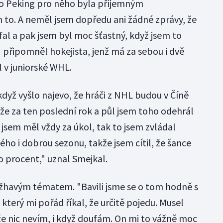
ro Peking pro něho byla příjemným
to. A neměl jsem dopředu ani žádné zprávy, že
fal a pak jsem byl moc šťastný, když jsem to
," připomněl hokejista, jenž má za sebou i dvě
 v juniorské WHL.
, když vyšlo najevo, že hráči z NHL budou v Číně
, že za ten poslední rok a půl jsem toho odehrál
 jsem měl vždy za úkol, tak to jsem zvládal
o i dobrou sezonu, takže jsem cítil, že šance
to procent," uznal Smejkal.
 žhavým tématem. "Bavili jsme se o tom hodně s
terý mi pořád říkal, že určitě pojedu. Musel
 že nic nevím, i když doufám. On mi to vážně moc