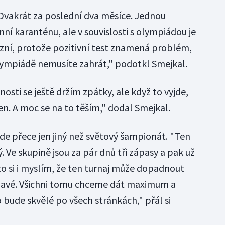
 Dvakrát za poslední dva měsíce. Jednou
í karanténu, ale v souvislosti s olympiádou je
ní, protože pozitivní test znamená problém,
olympiádě nemusíte zahrát," podotkl Smejkal.
sti se ještě držím zpátky, ale když to vyjde,
en. A moc se na to těším," dodal Smejkal.
ude přece jen jiný než světový šampionát. "Ten
ý. Ve skupině jsou za pár dnů tři zápasy a pak už
to si i myslím, že ten turnaj může dopadnout
jímavé. Všichni tomu chceme dát maximum a
o bude skvělé po všech stránkách," přál si