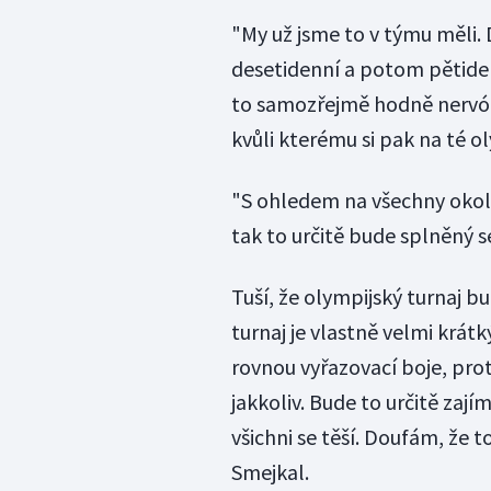
"My už jsme to v týmu měli.
desetidenní a potom pětidenn
to samozřejmě hodně nervóz
kvůli kterému si pak na té 
"S ohledem na všechny okolno
tak to určitě bude splněný s
Tuší, že olympijský turnaj b
turnaj je vlastně velmi krátk
rovnou vyřazovací boje, pro
jakkoliv. Bude to určitě za
všichni se těší. Doufám, že t
Smejkal.