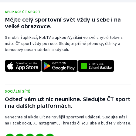
Stolní tenis
APLIKACE ČT SPORT
Triatlon
Mějte celý sportovní svět vždy u sebe i na
velké obrazovce.
Veslování
S mobilní aplikací, HbbTV a apkou iVysílání ve své chytré televizi
máte ČT sport vždy po ruce. Sledujte přímé přenosy, články a
Vodní slalom
bonusový obsah kdekoli a kdykoli.
Volejbal
Ostatní
SOCIÁLNÍ SÍTĚ
Odteď vám už nic neunikne. Sledujte ČT sport
i na dalších platformách.
Nenechte si nikde ujít nejnovější sportovní události. Sledujte nás i
na Facebooku, X, Instagramu, Threads či YouTube a buďte v obraze.