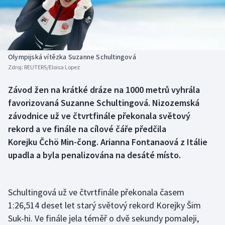
Baseball a softbal
Soutěže
Basketbal
Historické návraty
Biatlon
Aplikace ČT sport
Olympijská vítězka Suzanne Schultingová
Zdroj:
REUTERS/Eloisa Lopez
Boby a skeleton
AZ kvíz
Závod žen na krátké dráze na 1000 metrů vyhrála
favorizovaná Suzanne Schultingová. Nizozemská
Box
závodnice už ve čtvrtfinále překonala světový
Curling
rekord a ve finále na cílové čáře předčila
Korejku Čchö Min-čong. Arianna Fontanaová z Itálie
Dostihy
upadla a byla penalizována na desáté místo.
Florbal
Schultingová už ve čtvrtfinále překonala časem
Futsal
1:26,514 deset let starý světový rekord Korejky Šim
Suk-hi. Ve finále jela téměř o dvě sekundy pomaleji,
Golf