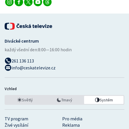
Divácké centrum
každý všední den:
8:00—16:00 hodin
261 136 113
info@ceskatelevize.cz
Vzhled
Světlý
Tmavý
Systém
TV program
Pro média
Živé vysílání
Reklama