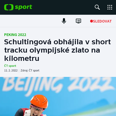
POPULÁRNÍ
SLEDOVAT
Fotbal
PEKING 2022
Schultingová obhájila v short
Hokej
tracku olympijské zlato na
kilometru
Tenis
ČT sport
Atletika
11. 2. 2022
|
Zdroj:
ČT sport
Cyklistika
DALŠÍ SPORTY
Americký fotbal
NEPŘEHLÉDNĚTE