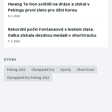
Hwang Te-hon svištěl na dráze a získal v
Olympijské hry
Pekingu první zlato pro Jižní Koreu
9. 2. 2022
Parasport
Rekordní počin Fontanaové s leskem zlata.
Plavání
Italka získala desátou medaili v shorttracku
7. 2. 2022
Plážový volejbal
Ragby
ŠTÍTKY
Rychlobruslení
Peking 2022
Olympijské hry
Sporty
Short track
Olympijské hry Peking 2022
Rychlostní kanoistika
Short track
Sportovní střelba