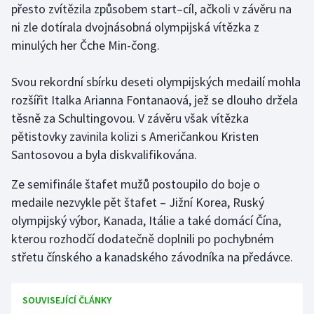
přesto zvítězila způsobem start–⁠cíl, ačkoli v závěru na
ni zle dotírala dvojnásobná olympijská vítězka z
Gymnastika
minulých her Čche Min-čong.
Házená
Svou rekordní sbírku deseti olympijských medailí mohla
rozšířit Italka Arianna Fontanaová, jež se dlouho držela
Jezdectví
těsně za Schultingovou. V závěru však vítězka
Judo
pětistovky zavinila kolizi s Američankou Kristen
Santosovou a byla diskvalifikována.
Krasobruslení
Ze semifinále štafet mužů postoupilo do boje o
Lezení
medaile nezvykle pět štafet – Jižní Korea, Ruský
olympijský výbor, Kanada, Itálie a také domácí Čína,
Lyže a snowboard
kterou rozhodčí dodatečně doplnili po pochybném
střetu čínského a kanadského závodníka na předávce.
Moderní pětiboj
SOUVISEJÍCÍ ČLÁNKY
Motorsport