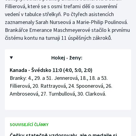
Fillierová, které se s osmi trefami dělí o suverénní
vedení v tabulce střelkyň. Po čtyřech asistencích
Gymnastika
zaznamenaly Sarah Nurseová a Marie-Philip Poulinová.
Házená
Brankářce Emerance Maschmeyerové stačilo k prvnímu
čistému kontu na turnaji 11 úspěšných zákroků.
Jezdectví
Judo
Hokej - ženy:
Kanada - Švédsko 11:0 (4:0, 5:0, 2:0)
Krasobruslení
Branky: 4., 29. a 51. Jennerová, 18., 18. a 53.
Fillierová, 20. Rattrayová, 24. Spoonerová, 26.
Lezení
Ambroseová, 27. Turnbullová, 30. Clarková.
Lyže a snowboard
Moderní pětiboj
SOUVISEJÍCÍ ČLÁNKY
Motorsport
Češky statečně vzdorovaly, ale o medaile si