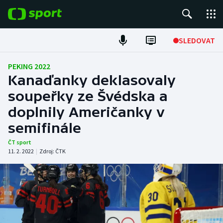
POPULÁRNÍ
SLEDOVAT
Fotbal
PEKING 2022
Kanaďanky deklasovaly
Hokej
soupeřky ze Švédska a
doplnily Američanky v
Tenis
semifinále
Atletika
ČT sport
11. 2. 2022
|
Zdroj:
ČTK
Cyklistika
DALŠÍ SPORTY
Americký fotbal
NEPŘEHLÉDNĚTE