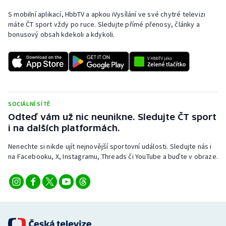
Stolní tenis
S mobilní aplikací, HbbTV a apkou iVysílání ve své chytré televizi
máte ČT sport vždy po ruce. Sledujte přímé přenosy, články a
Triatlon
bonusový obsah kdekoli a kdykoli.
Veslování
Vodní slalom
Volejbal
SOCIÁLNÍ SÍTĚ
Odteď vám už nic neunikne. Sledujte ČT sport
i na dalších platformách.
Ostatní
Nenechte si nikde ujít nejnovější sportovní události. Sledujte nás i
na Facebooku, X, Instagramu, Threads či YouTube a buďte v obraze.