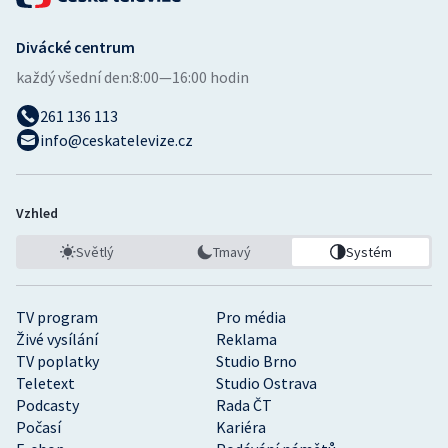
Divácké centrum
každý všední den:
8:00—16:00 hodin
261 136 113
info@ceskatelevize.cz
Vzhled
Světlý
Tmavý
Systém
TV program
Pro média
Živé vysílání
Reklama
TV poplatky
Studio Brno
Teletext
Studio Ostrava
Podcasty
Rada ČT
Počasí
Kariéra