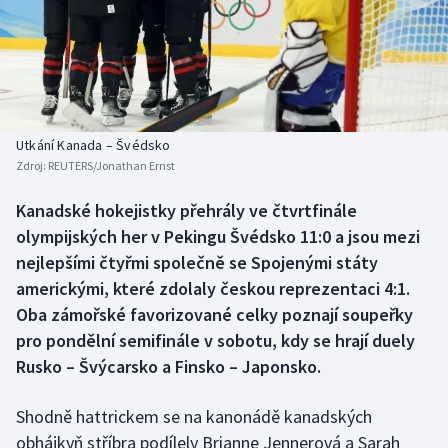
Baseball a softbal
Soutěže
Basketbal
Historické návraty
Biatlon
Aplikace ČT sport
Utkání Kanada – Švédsko
Boby a skeleton
AZ kvíz
Zdroj:
REUTERS/Jonathan Ernst
Box
Kanadské hokejistky přehrály ve čtvrtfinále
olympijských her v Pekingu Švédsko 11:0 a jsou mezi
Curling
nejlepšími čtyřmi společně se Spojenými státy
americkými, které zdolaly českou reprezentaci 4:1.
Dostihy
Oba zámořské favorizované celky poznají soupeřky
pro pondělní semifinále v sobotu, kdy se hrají duely
Florbal
Rusko – Švýcarsko a Finsko – Japonsko.
Futsal
Shodně hattrickem se na kanonádě kanadských
obhájkyň stříbra podílely Brianne Jennerová a Sarah
Golf