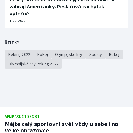
zahrají Američanky. Peslarová zachytala
Olympijské hry
výtečně
11. 2. 2022
Parasport
Plavání
ŠTÍTKY
Plážový volejbal
Peking 2022
Hokej
Olympijské hry
Sporty
Hokej
Olympijské hry Peking 2022
Ragby
Rychlobruslení
Rychlostní kanoistika
Short track
APLIKACE ČT SPORT
Sportovní střelba
Mějte celý sportovní svět vždy u sebe i na
velké obrazovce.