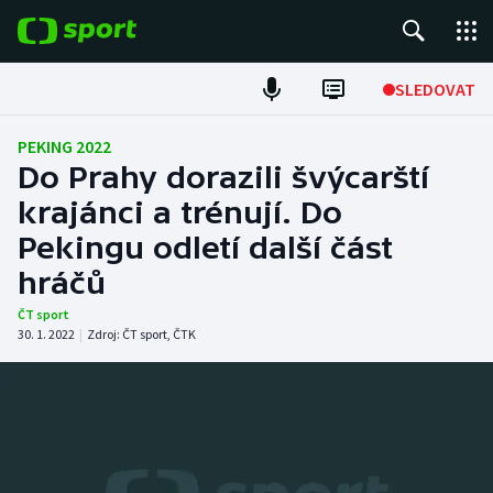
POPULÁRNÍ
SLEDOVAT
Fotbal
PEKING 2022
Do Prahy dorazili švýcarští
Hokej
krajánci a trénují. Do
Pekingu odletí další část
Tenis
hráčů
Atletika
ČT sport
30. 1. 2022
|
Zdroj:
ČT sport
,
ČTK
Cyklistika
DALŠÍ SPORTY
Americký fotbal
NEPŘEHLÉDNĚTE