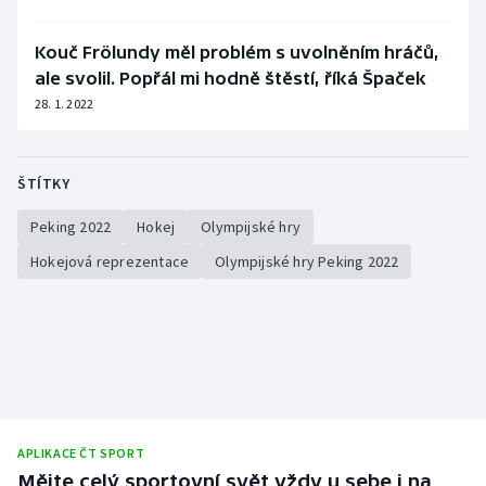
Stolní tenis
Kouč Frölundy měl problém s uvolněním hráčů,
Triatlon
ale svolil. Popřál mi hodně štěstí, říká Špaček
28. 1. 2022
Veslování
Vodní slalom
ŠTÍTKY
Volejbal
Peking 2022
Hokej
Olympijské hry
Hokejová reprezentace
Olympijské hry Peking 2022
Ostatní
APLIKACE ČT SPORT
Mějte celý sportovní svět vždy u sebe i na