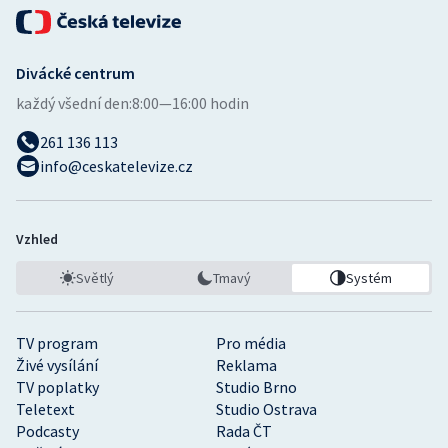
Divácké centrum
každý všední den:
8:00—16:00 hodin
261 136 113
info@ceskatelevize.cz
Vzhled
Světlý
Tmavý
Systém
TV program
Pro média
Živé vysílání
Reklama
TV poplatky
Studio Brno
Teletext
Studio Ostrava
Podcasty
Rada ČT