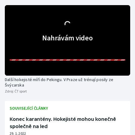
Olympijské hry
Parasport
Nahrávám video
Plavání
Plážový volejbal
Ragby
Další hokejisté míří do Pekingu. V Praze už trénují posily ze
Rychlobruslení
Švýcarska
Zdroj:
ČT sport
Rychlostní kanoistika
SOUVISEJÍCÍ ČLÁNKY
Short track
Konec karantény. Hokejisté mohou konečně
Sportovní střelba
společně na led
29. 1. 2022