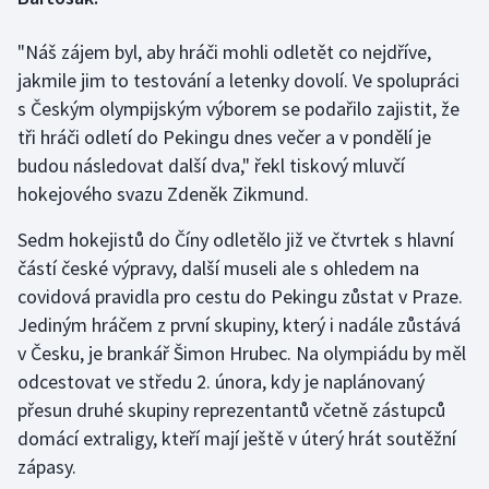
"Náš zájem byl, aby hráči mohli odletět co nejdříve,
Gymnastika
jakmile jim to testování a letenky dovolí. Ve spolupráci
Házená
s Českým olympijským výborem se podařilo zajistit, že
tři hráči odletí do Pekingu dnes večer a v pondělí je
Jezdectví
budou následovat další dva," řekl tiskový mluvčí
hokejového svazu Zdeněk Zikmund.
Judo
Sedm hokejistů do Číny odletělo již ve čtvrtek s hlavní
Krasobruslení
částí české výpravy, další museli ale s ohledem na
covidová pravidla pro cestu do Pekingu zůstat v Praze.
Lezení
Jediným hráčem z první skupiny, který i nadále zůstává
v Česku, je brankář Šimon Hrubec. Na olympiádu by měl
Lyže a snowboard
odcestovat ve středu 2. února, kdy je naplánovaný
přesun druhé skupiny reprezentantů včetně zástupců
Moderní pětiboj
domácí extraligy, kteří mají ještě v úterý hrát soutěžní
zápasy.
Motorsport