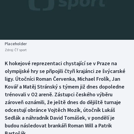
Baseball a softbal
Soutěže
Basketbal
Historické návraty
Biatlon
Aplikace ČT sport
Placeholder
Boby a skeleton
AZ kvíz
Zdroj:
ČT sport
Box
K hokejové reprezentaci chystající se v Praze na
olympijské hry se připojili čtyři krajánci ze švýcarské
Curling
ligy. Útočníci Roman Červenka, Michael Frolík, Jan
Kovář a Matěj Stránský s týmem již dnes dopoledne
Dostihy
trénovali v O2 areně. Zástupci českého výběru
zároveň oznámili, že ještě dnes do dějiště turnaje
Florbal
odcestují obránce Vojtěch Mozík, útočník Lukáš
Sedlák a náhradník David Tomášek, v pondělí je
Futsal
budou následovat brankáři Roman Will a Patrik
Bartošák.
Golf