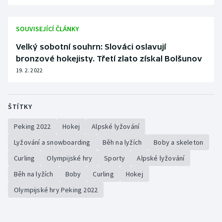
SOUVISEJÍCÍ ČLÁNKY
Velký sobotní souhrn: Slováci oslavují
bronzové hokejisty. Třetí zlato získal Bolšunov
19. 2. 2022
ŠTÍTKY
Peking 2022
Hokej
Alpské lyžování
Lyžování a snowboarding
Běh na lyžích
Boby a skeleton
Curling
Olympijské hry
Sporty
Alpské lyžování
Běh na lyžích
Boby
Curling
Hokej
Olympijské hry Peking 2022