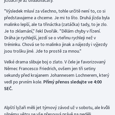
jízdách je až dvaadvacátý.
Olympijské hry
"Výsledek mluví za všechno, tohle určitě není to, co si
představujeme a chceme. Je mi to líto. Druhá jízda byla
Parasport
malinko lepší, ale ta třináctka (zatáčka) tady, to je zlo.
Je to zklamání," řekl Dvořák. "Dělám chyby v řízení.
Plavání
Dráha je rychlejší, jezdí se o vteřinu rychleji než v
tréninku. Chová se to malinko jinak a nájezdy i výjezdy
Plážový volejbal
jsou trošku jiné. Jde to prostě za mnou."
Ragby
Velké drama slibuje boj o zlato. V čele je favorizovaný
Němec Francesco Friedrich, ovšem jen tři setiny
Rychlobruslení
sekundy před krajanem Johannesem Lochnerem, který
vedl po prvním kole.
Přímý přenos sledujte ve 4:00
Rychlostní kanoistika
SEČ.
Short track
Sportovní střelba
Alpští lyžaři měli jet týmový závod už v sobotu, ale kvůli
silnému větru se vše přesouvá právě na neděli.