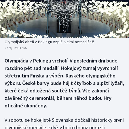
Baseball a softbal
Soutěže
Basketbal
Historické návraty
Biatlon
Aplikace ČT sport
Olympijský oheň v Pekingu vzplál velmi netradičně
Boby a skeleton
AZ kvíz
Zdroj:
REUTERS
Box
Olympiáda v Pekingu vrcholí. V posledním dni bude
rozdáno pět sad medailí. Hokejový turnaj vyvrcholí
Curling
střetnutím Finska a výběru Ruského olympijského
výboru. České barvy bude hájit čtyřbob a alpští lyžaři,
Dostihy
které čeká odložená soutěž týmů. Vše zakončí
závěrečný ceremoniál, během něhož budou Hry
Florbal
oficálně ukončeny.
Futsal
V sobotu se hokejisté Slovenska dočkali historicky první
olympijské medaile, když v boji o bronz porazili
Golf