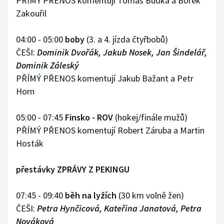
PŘÍMÝ PŘENOS komentují Tomáš Budka a Borek
Zakouřil
04:00 - 05:00
boby
(3. a 4. jízda čtyřbobů)
ČEŠI:
Dominik Dvořák, Jakub Nosek, Jan Šindelář,
Dominik Záleský
PŘÍMÝ PŘENOS komentují Jakub Bažant a Petr
Horn
05:00 - 07:45
Finsko - ROV
(hokej/finále mužů)
PŘÍMÝ PŘENOS komentují Robert Záruba a Martin
Hosták
přestávky ZPRÁVY Z PEKINGU
07:45 - 09:40
běh na lyžích
(30 km volně žen)
ČEŠI:
Petra Hynčicová, Kateřina Janatová, Petra
Nováková