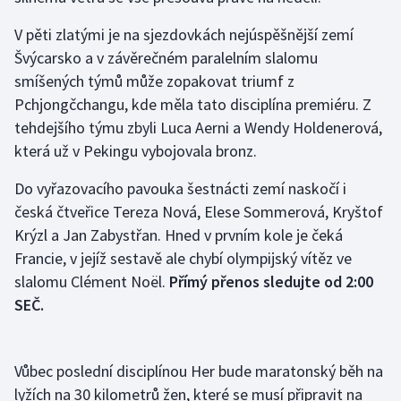
Stolní tenis
V pěti zlatými je na sjezdovkách nejúspěšnější zemí
Triatlon
Švýcarsko a v závěrečném paralelním slalomu
smíšených týmů může zopakovat triumf z
Veslování
Pchjongčchangu, kde měla tato disciplína premiéru. Z
tehdejšího týmu zbyli Luca Aerni a Wendy Holdenerová,
Vodní slalom
která už v Pekingu vybojovala bronz.
Volejbal
Do vyřazovacího pavouka šestnácti zemí naskočí i
česká čtveřice Tereza Nová, Elese Sommerová, Kryštof
Ostatní
Krýzl a Jan Zabystřan. Hned v prvním kole je čeká
Francie, v jejíž sestavě ale chybí olympijský vítěz ve
slalomu Clément Noël.
Přímý přenos sledujte od 2:00
SEČ.
Vůbec poslední disciplínou Her bude maratonský běh na
lyžích na 30 kilometrů žen, které se musí připravit na