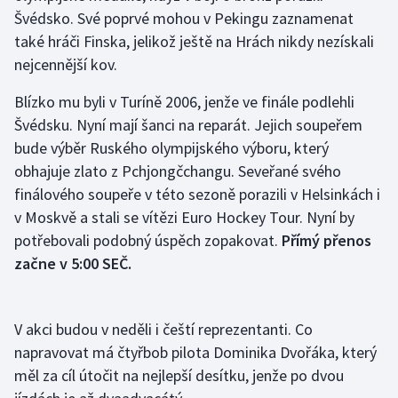
Švédsko. Své poprvé mohou v Pekingu zaznamenat
také hráči Finska, jelikož ještě na Hrách nikdy nezískali
Gymnastika
nejcennější kov.
Házená
Blízko mu byli v Turíně 2006, jenže ve finále podlehli
Švédsku. Nyní mají šanci na reparát. Jejich soupeřem
Jezdectví
bude výběr Ruského olympijského výboru, který
Judo
obhajuje zlato z Pchjongčchangu. Seveřané svého
finálového soupeře v této sezoně porazili v Helsinkách i
Krasobruslení
v Moskvě a stali se vítězi Euro Hockey Tour. Nyní by
potřebovali podobný úspěch zopakovat.
Přímý přenos
Lezení
začne v 5:00 SEČ.
Lyže a snowboard
V akci budou v neděli i čeští reprezentanti. Co
Moderní pětiboj
napravovat má čtyřbob pilota Dominika Dvořáka, který
měl za cíl útočit na nejlepší desítku, jenže po dvou
Motorsport