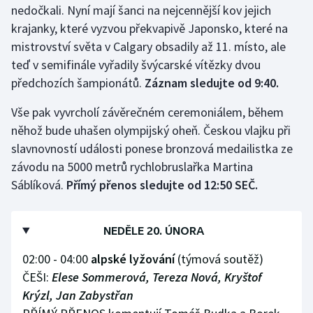
nedočkali. Nyní mají šanci na nejcennější kov jejich
krajanky, které vyzvou překvapivě Japonsko, které na
mistrovství světa v Calgary obsadily až 11. místo, ale
teď v semifinále vyřadily švýcarské vítězky dvou
předchozích šampionátů.
Záznam sledujte od 9:40.
Vše pak vyvrcholí závěrečném ceremoniálem, během
něhož bude uhašen olympijský oheň. Českou vlajku při
slavnovností události ponese bronzová medailistka ze
závodu na 5000 metrů rychlobruslařka Martina
Sáblíková.
Přímý přenos sledujte od 12:50 SEČ.
NEDĚLE 20. ÚNORA
02:00 - 04:00
alpské lyžování
(týmová soutěž)
ČEŠI:
Elese Sommerová, Tereza Nová, Kryštof
Krýzl, Jan Zabystřan