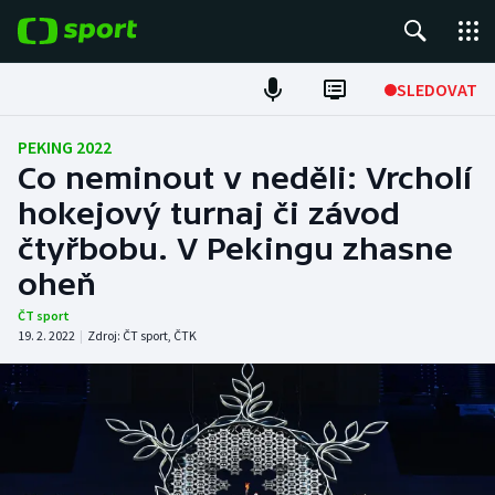
POPULÁRNÍ
SLEDOVAT
Fotbal
PEKING 2022
Co neminout v neděli: Vrcholí
Hokej
hokejový turnaj či závod
čtyřbobu. V Pekingu zhasne
Tenis
oheň
Atletika
ČT sport
19. 2. 2022
|
Zdroj:
ČT sport
,
ČTK
Cyklistika
DALŠÍ SPORTY
Americký fotbal
NEPŘEHLÉDNĚTE