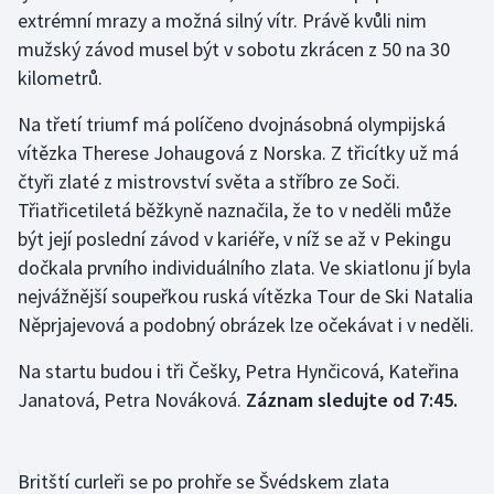
extrémní mrazy a možná silný vítr. Právě kvůli nim
mužský závod musel být v sobotu zkrácen z 50 na 30
kilometrů.
Na třetí triumf má políčeno dvojnásobná olympijská
vítězka Therese Johaugová z Norska. Z třicítky už má
čtyři zlaté z mistrovství světa a stříbro ze Soči.
Třiatřicetiletá běžkyně naznačila, že to v neděli může
být její poslední závod v kariéře, v níž se až v Pekingu
dočkala prvního individuálního zlata. Ve skiatlonu jí byla
nejvážnější soupeřkou ruská vítězka Tour de Ski Natalia
Něprjajevová a podobný obrázek lze očekávat i v neděli.
Na startu budou i tři Češky, Petra Hynčicová, Kateřina
Janatová, Petra Nováková.
Záznam sledujte od 7:45.
Britští curleři se po prohře se Švédskem zlata