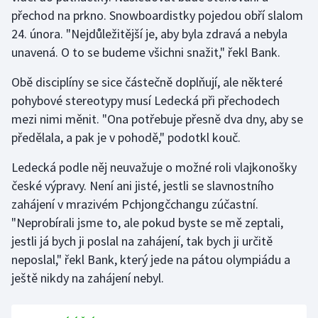
Stolní tenis
přechod na prkno. Snowboardistky pojedou obří slalom
24. února. "Nejdůležitější je, aby byla zdravá a nebyla
Triatlon
unavená. O to se budeme všichni snažit," řekl Bank.
Veslování
Obě disciplíny se sice částečně doplňují, ale některé
pohybové stereotypy musí Ledecká při přechodech
Vodní slalom
mezi nimi měnit. "Ona potřebuje přesně dva dny, aby se
předělala, a pak je v pohodě," podotkl kouč.
Volejbal
Ledecká podle něj neuvažuje o možné roli vlajkonošky
Ostatní
české výpravy. Není ani jisté, jestli se slavnostního
zahájení v mrazivém Pchjongčchangu zúčastní.
"Neprobírali jsme to, ale pokud byste se mě zeptali,
jestli já bych ji poslal na zahájení, tak bych ji určitě
neposlal," řekl Bank, který jede na pátou olympiádu a
ještě nikdy na zahájení nebyl.