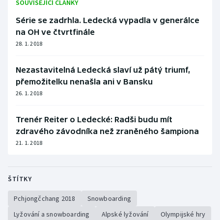
SOUVISEJÍCÍ ČLÁNKY
Série se zadrhla. Ledecká vypadla v generálce
na OH ve čtvrtfinále
28. 1. 2018
Nezastavitelná Ledecká slaví už pátý triumf,
přemožitelku nenašla ani v Bansku
26. 1. 2018
Trenér Reiter o Ledecké: Radši budu mít
zdravého závodníka než zraněného šampiona
21. 1. 2018
ŠTÍTKY
Pchjongčchang 2018
Snowboarding
Lyžování a snowboarding
Alpské lyžování
Olympijské hry