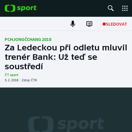
POPULÁRNÍ
SLEDOVAT
Fotbal
PCHJONGČCHANG 2018
Za Ledeckou při odletu mluvil
Hokej
trenér Bank: Už teď se
soustředí
Tenis
ČT sport
Atletika
5. 2. 2018
|
Zdroj:
ČTK
Cyklistika
DALŠÍ SPORTY
Americký fotbal
NEPŘEHLÉDNĚTE