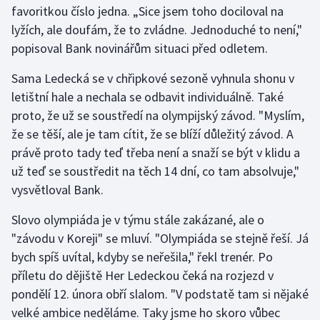
favoritkou číslo jedna. „Sice jsem toho dociloval na
lyžích, ale doufám, že to zvládne. Jednoduché to není,"
Gymnastika
popisoval Bank novinářům situaci před odletem.
Házená
Sama Ledecká se v chřipkové sezoně vyhnula shonu v
letištní hale a nechala se odbavit individuálně. Také
Jezdectví
proto, že už se soustředí na olympijský závod. "Myslím,
že se těší, ale je tam cítit, že se blíží důležitý závod. A
Judo
právě proto tady teď třeba není a snaží se být v klidu a
už teď se soustředit na těch 14 dní, co tam absolvuje,"
Krasobruslení
vysvětloval Bank.
Lezení
Slovo olympiáda je v týmu stále zakázané, ale o
"závodu v Koreji" se mluví. "Olympiáda se stejně řeší. Já
Lyže a snowboard
bych spíš uvítal, kdyby se neřešila," řekl trenér. Po
Moderní pětiboj
příletu do dějiště Her Ledeckou čeká na rozjezd v
pondělí 12. února obří slalom. "V podstatě tam si nějaké
Motorsport
velké ambice neděláme. Taky jsme ho skoro vůbec