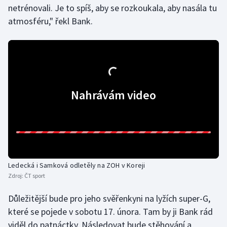
netrénovali. Je to spíš, aby se rozkoukala, aby nasála tu
Olympijské hry
atmosféru," řekl Bank.
Parasport
Plavání
Plážový volejbal
Nahrávám video
Ragby
Rychlobruslení
Rychlostní kanoistika
Ledecká i Samková odletěly na ZOH v Koreji
Zdroj:
ČT sport
Short track
Důležitější bude pro jeho svěřenkyni na lyžích super-G,
Sportovní střelba
které se pojede v sobotu 17. února. Tam by ji Bank rád
viděl do patnáctky. Následovat bude stěhování a