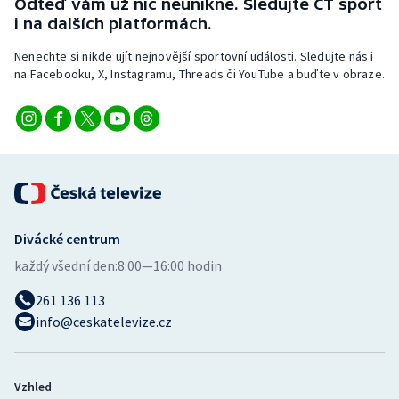
Odteď vám už nic neunikne. Sledujte ČT sport
i na dalších platformách.
Nenechte si nikde ujít nejnovější sportovní události. Sledujte nás i
na Facebooku, X, Instagramu, Threads či YouTube a buďte v obraze.
Divácké centrum
každý všední den:
8:00—16:00 hodin
261 136 113
info@ceskatelevize.cz
Vzhled