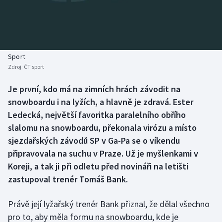
Baseball a softbal
Soutěže
Basketbal
Historické návraty
Biatlon
Aplikace ČT sport
Sport
Zdroj:
ČT sport
Boby a skeleton
AZ kvíz
Je první, kdo má na zimních hrách závodit na
snowboardu i na lyžích, a hlavně je zdravá. Ester
Box
Ledecká, největší favoritka paralelního obřího
Curling
slalomu na snowboardu, překonala virózu a místo
sjezdařských závodů SP v Ga-Pa se o víkendu
Dostihy
připravovala na suchu v Praze. Už je myšlenkami v
Koreji, a tak ji při odletu před novináři na letišti
Florbal
zastupoval trenér Tomáš Bank.
Futsal
Právě její lyžařský trenér Bank přiznal, že dělal všechno
pro to, aby měla formu na snowboardu, kde je
Golf