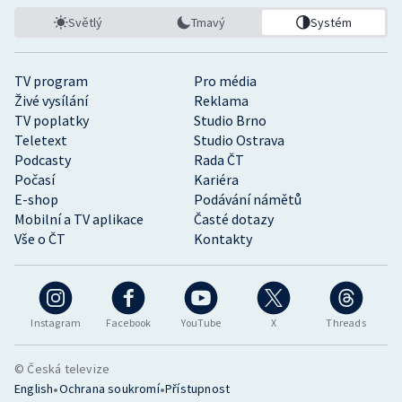
Světlý
Tmavý
Systém
TV program
Pro média
Živé vysílání
Reklama
TV poplatky
Studio Brno
Teletext
Studio Ostrava
Podcasty
Rada ČT
Počasí
Kariéra
E-shop
Podávání námětů
Mobilní a TV aplikace
Časté dotazy
Vše o ČT
Kontakty
Instagram
Facebook
YouTube
X
Threads
© Česká televize
•
•
English
Ochrana soukromí
Přístupnost