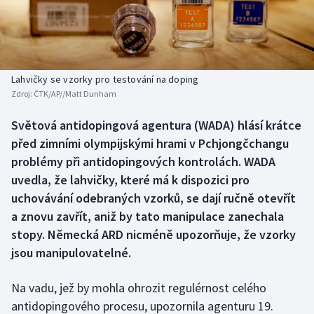
Baseball a softbal
Soutěže
Basketbal
Historické návraty
Biatlon
Aplikace ČT sport
Lahvičky se vzorky pro testování na doping
Zdroj:
ČTK/AP//Matt Dunham
Boby a skeleton
AZ kvíz
Světová antidopingová agentura (WADA) hlásí krátce
před zimními olympijskými hrami v Pchjongčchangu
Box
problémy při antidopingových kontrolách. WADA
Curling
uvedla, že lahvičky, které má k dispozici pro
uchovávání odebraných vzorků, se dají ručně otevřít
Dostihy
a znovu zavřít, aniž by tato manipulace zanechala
stopy. Německá ARD nicméně upozorňuje, že vzorky
Florbal
jsou manipulovatelné.
Futsal
Na vadu, jež by mohla ohrozit regulérnost celého
antidopingového procesu, upozornila agenturu 19.
Golf