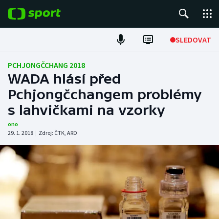
POPULÁRNÍ
SLEDOVAT
Fotbal
PCHJONGČCHANG 2018
WADA hlásí před
Hokej
Pchjongčchangem problémy
s lahvičkami na vzorky
Tenis
ono
Atletika
29. 1. 2018
|
Zdroj:
ČTK
,
ARD
Cyklistika
DALŠÍ SPORTY
Americký fotbal
NEPŘEHLÉDNĚTE