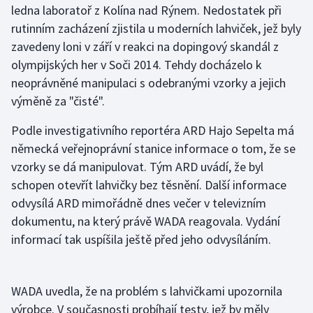
ledna laboratoř z Kolína nad Rýnem. Nedostatek při
rutinním zacházení zjistila u moderních lahviček, jež byly
Gymnastika
zavedeny loni v září v reakci na dopingový skandál z
olympijských her v Soči 2014. Tehdy docházelo k
Házená
neoprávněné manipulaci s odebranými vzorky a jejich
Jezdectví
výměně za "čisté".
Podle investigativního reportéra ARD Hajo Sepelta má
Judo
německá veřejnoprávní stanice informace o tom, že se
vzorky se dá manipulovat. Tým ARD uvádí, že byl
Krasobruslení
schopen otevřít lahvičky bez těsnění. Další informace
Lezení
odvysílá ARD mimořádně dnes večer v televizním
dokumentu, na který právě WADA reagovala. Vydání
Lyže a snowboard
informací tak uspíšila ještě před jeho odvysíláním.
Moderní pětiboj
WADA uvedla, že na problém s lahvičkami upozornila
Motorsport
výrobce. V současnosti probíhají testy, jež by měly