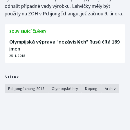
odhalit případné vady výrobku. Lahvičky měly být
Olympijské hry
použity na ZOH v Pchjongčchangu, jež začnou 9. února.
Parasport
SOUVISEJÍCÍ ČLÁNKY
Plavání
Olympijská výprava "nezávislých" Rusů čítá 169
jmen
Plážový volejbal
25. 1. 2018
Ragby
ŠTÍTKY
Rychlobruslení
Pchjongčchang 2018
Olympijské hry
Doping
Archiv
Rychlostní kanoistika
Short track
Sportovní střelba