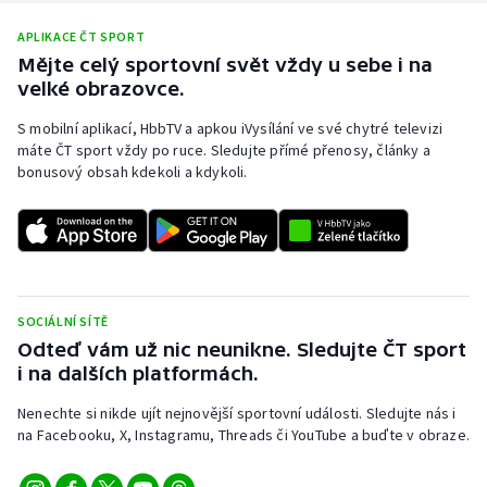
Stolní tenis
APLIKACE ČT SPORT
Mějte celý sportovní svět vždy u sebe i na
Triatlon
velké obrazovce.
Veslování
S mobilní aplikací, HbbTV a apkou iVysílání ve své chytré televizi
máte ČT sport vždy po ruce. Sledujte přímé přenosy, články a
Vodní slalom
bonusový obsah kdekoli a kdykoli.
Volejbal
Ostatní
SOCIÁLNÍ SÍTĚ
Odteď vám už nic neunikne. Sledujte ČT sport
i na dalších platformách.
Nenechte si nikde ujít nejnovější sportovní události. Sledujte nás i
na Facebooku, X, Instagramu, Threads či YouTube a buďte v obraze.