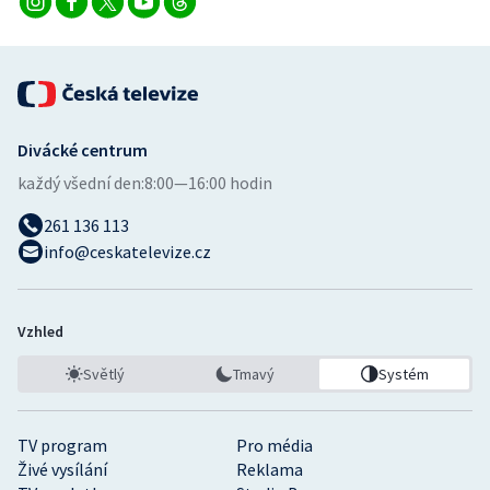
Divácké centrum
každý všední den:
8:00—16:00 hodin
261 136 113
info@ceskatelevize.cz
Vzhled
Světlý
Tmavý
Systém
TV program
Pro média
Živé vysílání
Reklama