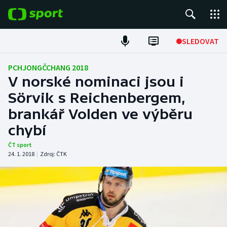
POPULÁRNÍ
SLEDOVAT
Fotbal
PCHJONGČCHANG 2018
V norské nominaci jsou i
Hokej
Sörvik s Reichenbergem,
brankář Volden ve výběru
Tenis
chybí
Atletika
ČT sport
24. 1. 2018
|
Zdroj:
ČTK
Cyklistika
DALŠÍ SPORTY
Americký fotbal
NEPŘEHLÉDNĚTE