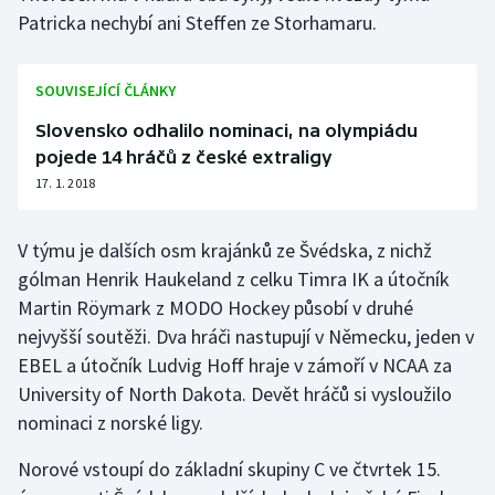
Patricka nechybí ani Steffen ze Storhamaru.
Olympijské hry
Parasport
SOUVISEJÍCÍ ČLÁNKY
Slovensko odhalilo nominaci, na olympiádu
Plavání
pojede 14 hráčů z české extraligy
17. 1. 2018
Plážový volejbal
Ragby
V týmu je dalších osm krajánků ze Švédska, z nichž
gólman Henrik Haukeland z celku Timra IK a útočník
Rychlobruslení
Martin Röymark z MODO Hockey působí v druhé
nejvyšší soutěži. Dva hráči nastupují v Německu, jeden v
Rychlostní kanoistika
EBEL a útočník Ludvig Hoff hraje v zámoří v NCAA za
University of North Dakota. Devět hráčů si vysloužilo
Short track
nominaci z norské ligy.
Sportovní střelba
Norové vstoupí do základní skupiny C ve čtvrtek 15.