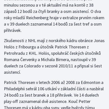
minulou sezonou a v té aktuální má na kontě z 38
zápasů 12 bodů za čtyři branky a osm asistencí. O dva
Gymnastika
roky mladší Reichenberg hraje v extralize prvním rokem
Házená
a v 39 duelech zaznamenal 14 bodů za šest tref a osm
přihrávek.
Jezdectví
Zkušenosti z NHL mají z norského kádru obránce Jonas
Judo
Holös z Fribourgu a útočník Patrick Thoresen z
Petrohradu z KHL. Holös, spoluhráč českých útočníků
Krasobruslení
Romana Červenky a Michala Birnera, nastoupil v 39
duelech za Colorado v sezoně 2010/11 a připsal si šest
Lezení
asistencí.
Lyže a snowboard
Patrick Thoresen v letech 2006 až 2008 za Edmonton a
Philadelphii sehrál 106 utkání v základní části a nasbíral
Moderní pětiboj
24 bodů za šest branek a 18 přihrávek. Ve 14 duelech
play-off zaznamenal dvě asistence. Kouč Petter
Motorsport
Thoresen má v kádru oba syny, vedle hvězdy týmu