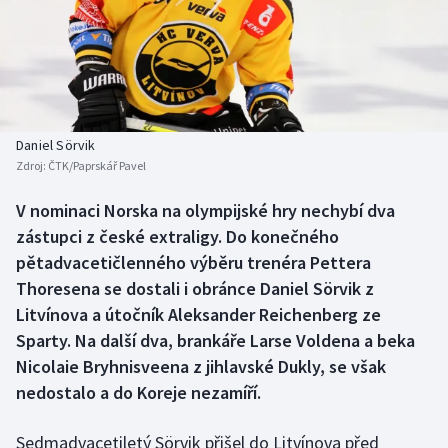
Baseball a softbal
Soutěže
Basketbal
Historické návraty
Biatlon
Aplikace ČT sport
Daniel Sörvik
Boby a skeleton
AZ kvíz
Zdroj:
ČTK/Paprskář Pavel
Box
V nominaci Norska na olympijské hry nechybí dva
zástupci z české extraligy. Do konečného
Curling
pětadvacetičlenného výběru trenéra Pettera
Thoresena se dostali i obránce Daniel Sörvik z
Dostihy
Litvínova a útočník Aleksander Reichenberg ze
Sparty. Na další dva, brankáře Larse Voldena a beka
Florbal
Nicolaie Bryhnisveena z jihlavské Dukly, se však
nedostalo a do Koreje nezamíří.
Futsal
Sedmadvacetiletý Sörvik přišel do Litvínova před
Golf