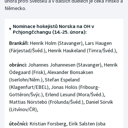
února proti Švédsku a v dalších duelech je čeká Finsko a
Stolní tenis
Německo.
Triatlon
Nominace hokejistů Norska na OH v
Veslování
Pchjongčchangu (14.-25. února):
Brankáři:
Henrik Holm (Stavanger), Lars Haugen
Vodní slalom
(Färjestad/Švéd.), Henrik Haukeland (Timra/Švéd.),
Volejbal
obránci:
Johannes Johannesen (Stavanger), Henrik
Ödegaard (Frisk), Alexander Bonsaksen
Ostatní
(Iserlohn/Něm.), Stefan Espeland
(Klagenfurt/EBEL), Jonas Holös (Fribourg-
Gottéron/Švýc.), Erlend Lesund (Mora/Švéd.),
Mattias Nörstebö (Frölunda/Švéd.), Daniel Sörvik
(Litvínov/ČR),
útočníci:
Kristian Forsberg, Eirik Salsten (oba