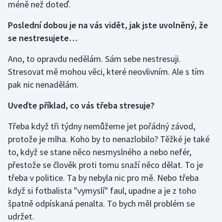
méně než doteď.
Poslední dobou je na vás vidět, jak jste uvolněný, že
se nestresujete…
Ano, to opravdu nedělám. Sám sebe nestresuji.
Stresovat mě mohou věci, které neovlivním. Ale s tím
pak nic nenadělám.
Uveďte příklad, co vás třeba stresuje?
Třeba když tři týdny nemůžeme jet pořádný závod,
protože je mlha. Koho by to nenazlobilo? Těžké je také
to, když se stane něco nesmyslného a nebo nefér,
přestože se člověk proti tomu snaží něco dělat. To je
třeba v politice. Ta by nebyla nic pro mě. Nebo třeba
když si fotbalista "vymyslí" faul, upadne a je z toho
špatně odpískaná penalta. To bych měl problém se
udržet.