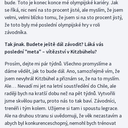
bude. Toto je konec konce mé olympijské kariéry. Jak
se říká, nic není na sto procent jisté, ale myslím, že jsem
velmi, velmi blízko tomu, že jsem si na sto procent jistý,
že toto byly mé poslední olympijské hry v roli
závodníka.
Tak jinak. Budete ještě dál závodit? Láká vás
poslední "meta" – vítězství v Kitzbühelu?
Prosím, dejte mi pár týdnů. Všechno promyslíme a
dáme vědět, jak to bude dál. Ano, samozřejmě vím, že
jsem nevyhrál Kitzbühel a přiznám se, že na to myslím.
Ale… Nevadí mi jet na letní soustředění do Chile, ale
raději bych na kratší dobu než na pět týdnů. Vytvořili
jsme skvělou partu, proto nás to tak baví. Závodníci,
trenéři i tým kolem. Užijeme si tam i spoustu legrace.
Ale na druhou stranu si uvědomuji, že věk nezastavím a
abych byl konkurenceschopný, nemohl bych trénovat