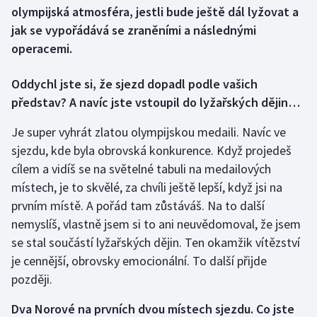
olympijská atmosféra, jestli bude ještě dál lyžovat a
jak se vypořádává se zraněními a následnými
Gymnastika
operacemi.
Házená
Oddychl jste si, že sjezd dopadl podle vašich
Jezdectví
představ? A navíc jste vstoupil do lyžařských dějin…
Je super vyhrát zlatou olympijskou medaili. Navíc ve
Judo
sjezdu, kde byla obrovská konkurence. Když projedeš
cílem a vidíš se na světelné tabuli na medailových
Krasobruslení
místech, je to skvělé, za chvíli ještě lepší, když jsi na
Lezení
prvním místě. A pořád tam zůstáváš. Na to další
nemyslíš, vlastně jsem si to ani neuvědomoval, že jsem
Lyže a snowboard
se stal součástí lyžařských dějin. Ten okamžik vítězství
je cennější, obrovsky emocionální. To další přijde
Moderní pětiboj
později.
Motorsport
Dva Norové na prvních dvou místech sjezdu. Co jste