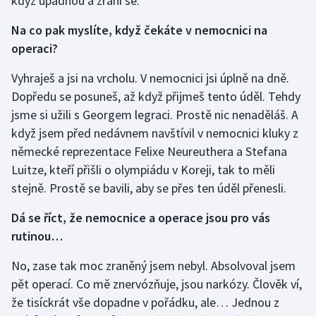
když upadnou a zraní se.
Na co pak myslíte, když čekáte v nemocnici na
operaci?
Vyhraješ a jsi na vrcholu. V nemocnici jsi úplně na dně.
Dopředu se posuneš, až když přijmeš tento úděl. Tehdy
jsme si užili s Georgem legraci. Prostě nic nenaděláš. A
když jsem před nedávnem navštívil v nemocnici kluky z
německé reprezentace Felixe Neureuthera a Stefana
Luitze, kteří přišli o olympiádu v Koreji, tak to měli
stejně. Prostě se bavili, aby se přes ten úděl přenesli.
Dá se říct, že nemocnice a operace jsou pro vás
rutinou…
No, zase tak moc zraněný jsem nebyl. Absolvoval jsem
pět operací. Co mě znervózňuje, jsou narkózy. Člověk ví,
že tisíckrát vše dopadne v pořádku, ale… Jednou z