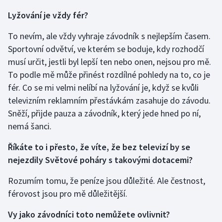
Lyžování je vždy fér?
To nevím, ale vždy vyhraje závodník s nejlepším časem.
Sportovní odvětví, ve kterém se boduje, kdy rozhodčí
musí určit, jestli byl lepší ten nebo onen, nejsou pro mě.
To podle mě může přinést rozdílné pohledy na to, co je
fér. Co se mi velmi nelíbí na lyžování je, když se kvůli
televizním reklamním přestávkám zasahuje do závodu.
Sněží, přijde pauza a závodník, který jede hned po ní,
nemá šanci.
Říkáte to i přesto, že víte, že bez televizí by se
nejezdily Světové poháry s takovými dotacemi?
Rozumím tomu, že peníze jsou důležité. Ale čestnost,
férovost jsou pro mě důležitější.
Vy jako závodníci toto nemůžete ovlivnit?