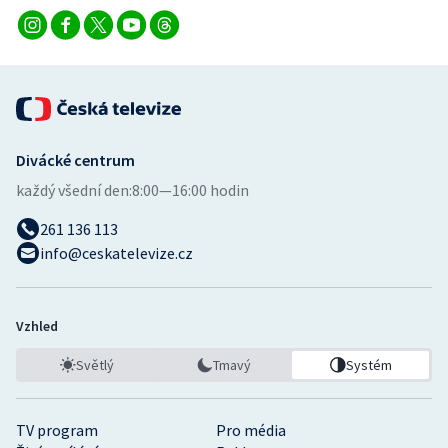
Divácké centrum
každý všední den:
8:00—16:00 hodin
261 136 113
info@ceskatelevize.cz
Vzhled
Světlý
Tmavý
Systém
TV program
Pro média