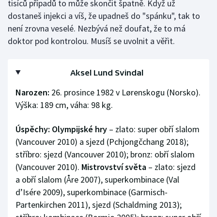
tisíců případů to může skončit špatně. Když už
dostaneš injekci a víš, že upadneš do "spánku", tak to
není zrovna veselé. Nezbývá než doufat, že to má
doktor pod kontrolou. Musíš se uvolnit a věřit.
Aksel Lund Svindal
Narozen:
26. prosince 1982 v Lørenskogu (Norsko).
Výška: 189 cm, váha: 98 kg.
Úspěchy: Olympijské hry
– zlato: super obří slalom
(Vancouver 2010) a sjezd (Pchjongčchang 2018);
stříbro: sjezd (Vancouver 2010); bronz: obří slalom
(Vancouver 2010).
Mistrovství světa
– zlato: sjezd
a obří slalom (Åre 2007), superkombinace (Val
d’Isére 2009), superkombinace (Garmisch-
Partenkirchen 2011), sjezd (Schaldming 2013);