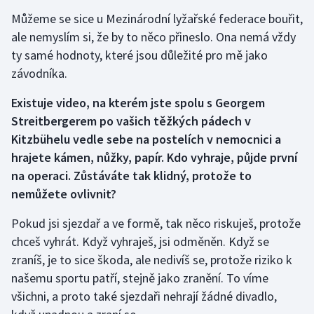
Můžeme se sice u Mezinárodní lyžařské federace bouřit,
ale nemyslím si, že by to něco přineslo. Ona nemá vždy
ty samé hodnoty, které jsou důležité pro mě jako
závodníka.
Existuje video, na kterém jste spolu s Georgem
Streitbergerem po vašich těžkých pádech v
Kitzbühelu vedle sebe na postelích v nemocnici a
hrajete kámen, nůžky, papír. Kdo vyhraje, půjde první
na operaci. Zůstáváte tak klidný, protože to
nemůžete ovlivnit?
Pokud jsi sjezdař a ve formě, tak něco riskuješ, protože
chceš vyhrát. Když vyhraješ, jsi odměněn. Když se
zraníš, je to sice škoda, ale nedivíš se, protože riziko k
našemu sportu patří, stejně jako zranění. To víme
všichni, a proto také sjezdaři nehrají žádné divadlo,