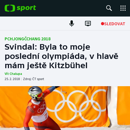
POPULÁRNÍ
SLEDOVAT
Fotbal
PCHJONGČCHANG 2018
Svindal: Byla to moje
Hokej
poslední olympiáda, v hlavě
mám ještě Kitzbühel
Tenis
Vít Chalupa
Atletika
25. 2. 2018
|
Zdroj:
ČT sport
Cyklistika
DALŠÍ SPORTY
Americký fotbal
NEPŘEHLÉDNĚTE