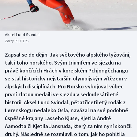
Baseball a softbal
Soutěže
Basketbal
Historické návraty
Biatlon
Aplikace ČT sport
Aksel Lund Svindal
Zdroj:
REUTERS
Boby a skeleton
AZ kvíz
Zapsal se do dějin. Jak světového alpského lyžování,
tak i toho norského. Svým triumfem ve sjezdu na
Box
právě končících Hrách v korejském Pchjongčchangu
Curling
se stal historicky nejstarším olympijským vítězem v
alpských disciplínách. Pro Norsko vybojoval vůbec
Dostihy
první zlatou medaili ve sjezdu v sedmdesátileté
historii. Aksel Lund Svindal, pětatřicetiletý rodák z
Florbal
Lørenskogu nedaleko Osla, navázal na své podobně
úspěšné krajany Lasseho Kjuse, Kjetila André
Futsal
Aamodta či Kjetila Jansruda, který za ním nyní skončil
druhý. Následně se rozmluvil o tom, jak ho pohltila
Golf