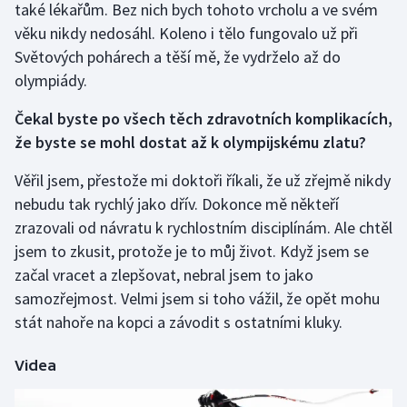
také lékařům. Bez nich bych tohoto vrcholu a ve svém
Stolní tenis
věku nikdy nedosáhl. Koleno i tělo fungovalo už při
Světových pohárech a těší mě, že vydrželo až do
Triatlon
olympiády.
Veslování
Čekal byste po všech těch zdravotních komplikacích,
že byste se mohl dostat až k olympijskému zlatu?
Vodní slalom
Věřil jsem, přestože mi doktoři říkali, že už zřejmě nikdy
Volejbal
nebudu tak rychlý jako dřív. Dokonce mě někteří
zrazovali od návratu k rychlostním disciplínám. Ale chtěl
Ostatní
jsem to zkusit, protože je to můj život. Když jsem se
začal vracet a zlepšovat, nebral jsem to jako
samozřejmost. Velmi jsem si toho vážil, že opět mohu
stát nahoře na kopci a závodit s ostatními kluky.
Videa