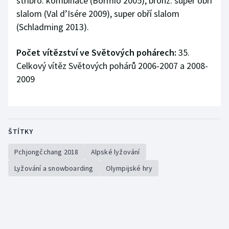
stříbro: kombinace (Bormio 2005); bronz: super obří
slalom (Val d’Isére 2009), super obří slalom
(Schladming 2013).
Počet vítězství ve Světových pohárech:
35.
Celkový vítěz Světových pohárů 2006-2007 a 2008-
2009
ŠTÍTKY
Pchjongčchang 2018
Alpské lyžování
Lyžování a snowboarding
Olympijské hry