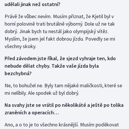
udělali jinak než ostatní?
Olympijské hry
Právě že vůbec nevím. Musím přiznat, že Kjetil byl v
Parasport
horní polovině trati brutálně výborný. Dole už ne tak
dobrý. Jinak bych tu nestál jako olympijský vítěz.
Plavání
Myslím, že jsem jel fakt dobrou jízdu. Povedly se mi
všechny skoky.
Plážový volejbal
Před závodem jste říkal, že sjezd vyhraje ten, kdo
Ragby
nebude dělat chyby. Takže vaše jízda byla
bezchybná?
Rychlobruslení
Ne, to bohužel ne. Byly tam nějaké maličkosti, které se
Rychlostní kanoistika
mi nelíbily. Ale spodek už byl dobrý.
Na svahy jste se vrátil po několikáté a ještě po tolika
Short track
zraněních a operacích…
Sportovní střelba
Ano, a o to je to všechno krásnější. Musím poděkovat