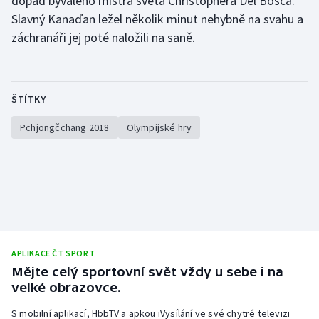
dopad bývalého mistra světa Christophera Del Bosca.
Slavný Kanaďan ležel několik minut nehybně na svahu a
záchranáři jej poté naložili na saně.
ŠTÍTKY
Pchjongčchang 2018
Olympijské hry
APLIKACE ČT SPORT
Mějte celý sportovní svět vždy u sebe i na
velké obrazovce.
S mobilní aplikací, HbbTV a apkou iVysílání ve své chytré televizi