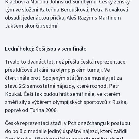
Klaebovi a Martinu Johnsrud Sundbymu. Český ženský
tým ve složení Kateřina Beroušková, Petra Nováková
Olympijské hry
obsadil jedenáctou příčku, Aleš Razým s Martinem
Parasport
Jakšem skončili sedmí.
Plavání
Lední hokej: Češi jsou v semifinále
Plážový volejbal
Trvalo to dvanáct let, než přešla česká reprezentace
Ragby
přes klíčové utkání na olympijském turnaji. Ve
čtvrtfinále proti Spojeným státům se musely jet za
Rychlobruslení
stavu 2:2 samostatné nájezdy, které rozhodl Petr
Koukal. Češi tak budou hrát semifinále, ve kterém
Rychlostní kanoistika
změří síly s výběrem olympijských sportovců z Ruska,
poprvé od Turína 2006.
Short track
České reprezentaci stačil v Pchjongčchangu k postupu
Sportovní střelba
do bojů o medaile jediný úspěšný nájezd, který zařídil