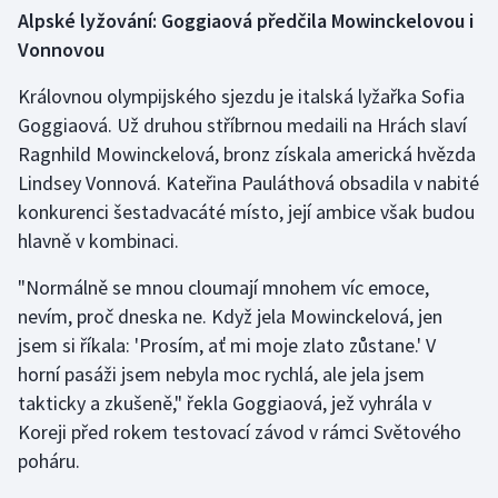
Alpské lyžování: Goggiaová předčila Mowinckelovou i
Vonnovou
Královnou olympijského sjezdu je italská lyžařka Sofia
Goggiaová. Už druhou stříbrnou medaili na Hrách slaví
Ragnhild Mowinckelová, bronz získala americká hvězda
Lindsey Vonnová. Kateřina Pauláthová obsadila v nabité
konkurenci šestadvacáté místo, její ambice však budou
hlavně v kombinaci.
"Normálně se mnou cloumají mnohem víc emoce,
nevím, proč dneska ne. Když jela Mowinckelová, jen
jsem si říkala: 'Prosím, ať mi moje zlato zůstane.' V
horní pasáži jsem nebyla moc rychlá, ale jela jsem
takticky a zkušeně," řekla Goggiaová, jež vyhrála v
Koreji před rokem testovací závod v rámci Světového
poháru.