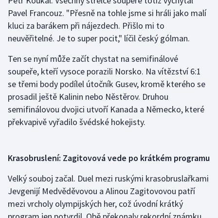
Petr Koukal. Všechny střelce soupeře totiž vychytal
Stolní tenis
Pavel Francouz. "Přesně na tohle jsme si hráli jako malí
kluci za barákem při nájezdech. Přišlo mi to
Triatlon
neuvěřitelné. Je to super pocit," líčil český gólman.
Veslování
Ten se nyní může začít chystat na semifinálové
soupeře, kteří vysoce porazili Norsko. Na vítězství 6:1
Vodní slalom
se třemi body podílel útočník Gusev, kromě kterého se
prosadil ještě Kalinin nebo Něstěrov. Druhou
Volejbal
semifinálovou dvojici utvoří Kanada a Německo, které
překvapivě vyřadilo švédské hokejisty.
Ostatní
Krasobruslení: Zagitovová vede po krátkém programu
Velký souboj začal. Duel mezi ruskými krasobruslařkami
Jevgenijí Medvěděvovou a Alinou Zagitovovou patří
mezi vrcholy olympijských her, což úvodní krátký
program jen potvrdil. Obě překonaly rekordní známku