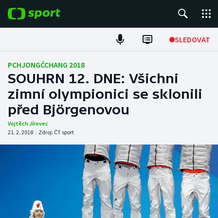
POPULÁRNÍ
SLEDOVAT
Fotbal
PCHJONGČCHANG 2018
SOUHRN 12. DNE: Všichni
Hokej
zimní olympionici se sklonili
před Björgenovou
Tenis
Vojtěch Jírovec
Atletika
21. 2. 2018
|
Zdroj:
ČT sport
Cyklistika
DALŠÍ SPORTY
Americký fotbal
NEPŘEHLÉDNĚTE