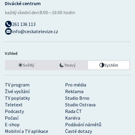
Divácké centrum
každý všední den:
8:00—16:00 hodin
261 136 113
info@ceskatelevize.cz
Vzhled
Světlý
Tmavý
Systém
TV program
Pro média
Živé vysílání
Reklama
TV poplatky
Studio Brno
Teletext
Studio Ostrava
Podcasty
Rada ČT
Počasí
Kariéra
E-shop
Podávání námětů
Mobilní a TV aplikace
Časté dotazy