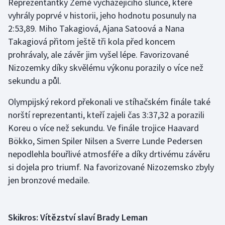
Reprezentantky Země vycházejícího slunce, které
vyhrály poprvé v historii, jeho hodnotu posunuly na
2:53,89. Miho Takagiová, Ajana Satoová a Nana
Takagiová přitom ještě tři kola před koncem
prohrávaly, ale závěr jim vyšel lépe. Favorizované
Nizozemky díky skvělému výkonu porazily o více než
sekundu a půl.
Olympijský rekord překonali ve stíhačském finále také
norští reprezentanti, kteří zajeli čas 3:37,32 a porazili
Koreu o více než sekundu. Ve finále trojice Haavard
Bökko, Simen Spiler Nilsen a Sverre Lunde Pedersen
nepodlehla bouřlivé atmosféře a díky drtivému závěru
si dojela pro triumf. Na favorizované Nizozemsko zbyly
jen bronzové medaile.
Skikros: Vítězství slaví Brady Leman