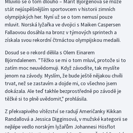
Mluvilo se o tom dlouho – Marit Björgenová se může
stát nejúspěšnějším sportovcem v historii zimních
Gymnastika
olympijských her. Nyní už se o tom nemusí pouze
mluvit. Norská lyžařka ve dvojici s Maiken Caspersen
Házená
Fallaovou dosáhla na bronz v týmových sprintech a
získala svou rekordní čtrnáctou olympijskou medaili.
Jezdectví
Dosud se o rekord dělila s Olem Einarem
Judo
Björndalenem. "Těžko se mi o tom mluví, protože si to
zatím moc neuvědomuji. Když závodíte, tak myslíte
Krasobruslení
jenom na závody. Myslím, že bude ještě nějakou chvíli
trvat, než se zastavím a dojde mi, co všechno jsem
Lezení
dokázala. Ale teď takhle bezprostředně po závodě je
těžké si to plně uvědomit," prohlásila.
Lyže a snowboard
Z překvapivého vítězství se radují Američanky Kikkan
Moderní pětiboj
Randallová a Jessica Digginsová, v mužské kategorii se
nejlépe vedlo norským lyžařům Johannesi Hösflot
Motorsport