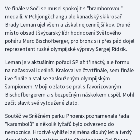
Ve finále v Soči se musel spokojit s "bramborovou"
medailí. V Pchjongčchangu ale kanadský skikrosař
Brady Leman ujel všem a získal nejcennější kov. Druhé
místo obsadil švýcarský lídr hodnocení Světového
poháru Marc Bischofberger, pro bronz si i přes pád dojel
reprezentant ruské olympijské výpravy Sergej Ridzik.
Leman je v aktuálním pořadí SP až třináctý, ale formu
na načasoval ideálně. Kraloval ve čtvrtfinále, semifinále
i ve finále a stal se zaslouženým olympijským
šampionem. V boji o zlato se pral s favorizovaným
Bischofbergerem a s bezpečným náskokem uspěl. Mohl
začít slavit své vytoužené zlato.
Soutěž ve Sněžném parku Phoenix poznamenala řada
"karambolů" a několik lyžařů bylo odvezeno do
nemocnice. Hrozivě vyhlížel zejména dlouhý let a tvrdý