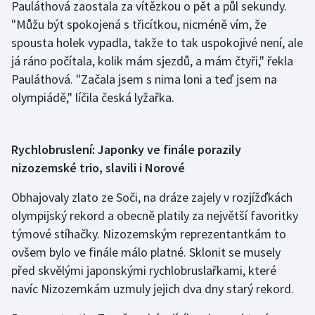
Pauláthová zaostala za vítězkou o pět a půl sekundy.
"Můžu být spokojená s třicítkou, nicméně vím, že
spousta holek vypadla, takže to tak uspokojivé není, ale
já ráno počítala, kolik mám sjezdů, a mám čtyři," řekla
Pauláthová. "Začala jsem s nima loni a teď jsem na
olympiádě," líčila česká lyžařka.
Rychlobruslení: Japonky ve finále porazily
nizozemské trio, slavili i Norové
Obhajovaly zlato ze Soči, na dráze zajely v rozjížďkách
olympijský rekord a obecně platily za největší favoritky
týmové stíhačky. Nizozemským reprezentantkám to
ovšem bylo ve finále málo platné. Sklonit se musely
před skvělými japonskými rychlobruslařkami, které
navíc Nizozemkám uzmuly jejich dva dny starý rekord.