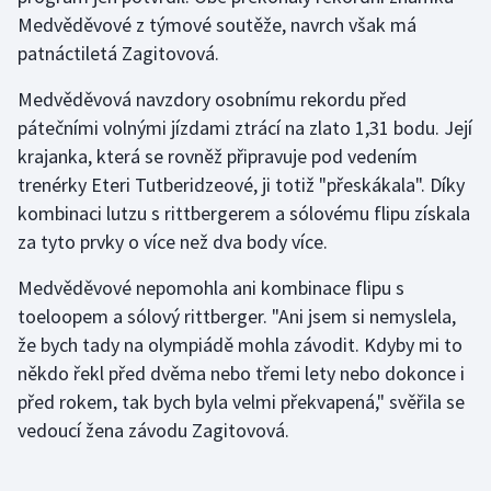
Medvěděvové z týmové soutěže, navrch však má
patnáctiletá Zagitovová.
Medvěděvová navzdory osobnímu rekordu před
pátečními volnými jízdami ztrácí na zlato 1,31 bodu. Její
krajanka, která se rovněž připravuje pod vedením
trenérky Eteri Tutberidzeové, ji totiž "přeskákala". Díky
kombinaci lutzu s rittbergerem a sólovému flipu získala
za tyto prvky o více než dva body více.
Medvěděvové nepomohla ani kombinace flipu s
toeloopem a sólový rittberger. "Ani jsem si nemyslela,
že bych tady na olympiádě mohla závodit. Kdyby mi to
někdo řekl před dvěma nebo třemi lety nebo dokonce i
před rokem, tak bych byla velmi překvapená," svěřila se
vedoucí žena závodu Zagitovová.