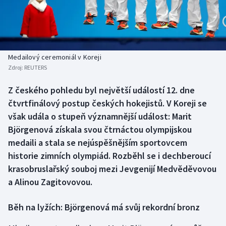
Baseball a softbal
Soutěže
Basketbal
Historické návraty
Biatlon
Aplikace ČT sport
Medailový ceremoniál v Koreji
Zdroj:
REUTERS
Boby a skeleton
AZ kvíz
Z českého pohledu byl největší událostí 12. dne
čtvrtfinálový postup českých hokejistů. V Koreji se
Box
však udála o stupeň významnější událost: Marit
Curling
Björgenová získala svou čtrnáctou olympijskou
medaili a stala se nejúspěšnějším sportovcem
Dostihy
historie zimních olympiád. Rozběhl se i dechberoucí
krasobruslařský souboj mezi Jevgenijí Medvěděvovou
Florbal
a Alinou Zagitovovou.
Futsal
Běh na lyžích: Björgenová má svůj rekordní bronz
Golf