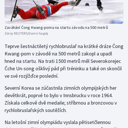
Zaváhání Čong Kwang-poma na startu závodu na 500 metrů
Zdroj:
REUTERS/Damir Sagolj
Teprve šestnáctiletý rychlobruslař na krátké dráze Čong
Kwang-pom v závodě na 500 metrů zakopl a upadl
hned na startu. Na trati 1500 metrů měl Severokorejec
Čche Un-song ošklivý pád při tréninku a také on skončil
ve své rozjížďce poslední.
Severní Korea se zúčastnila zimních olympijských her
devětkrát, poprvé to bylo v Innsbrucku v roce 1964.
Získala celkově dvě medaile; stříbrnou a bronzovou v
rychlobruslařských soutěžích.
Na letošní zimní olympiádu vyslala pětisetčlennou