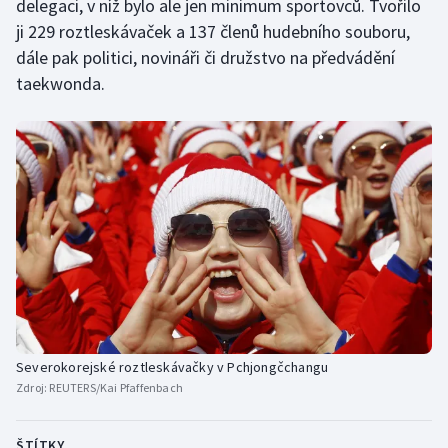
delegaci, v níž bylo ale jen minimum sportovců. Tvořilo
ji 229 roztleskávaček a 137 členů hudebního souboru,
dále pak politici, novináři či družstvo na předvádění
taekwonda.
Severokorejské roztleskávačky v Pchjongčchangu
Zdroj:
REUTERS/Kai Pfaffenbach
ŠTÍTKY