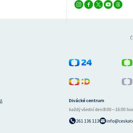
Č
Divácké centrum
ů
každý všední den:
8:00—16:00 ho
261 136 113
info@ceskate