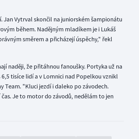
í. Jan Vytrval skončil na juniorském šampionátu
etrovým během. Nadějným mladíkem je i Lukáš
právným směrem a přicházejí úspěchy," řekl
jí naději, že přitáhnou fanoušky. Portyka už na
s 6,5 tisíce lidí a v Lomnici nad Popelkou vznikl
 Team. "Kluci jezdí i daleko po závodech.
jí čas. Je to motor do závodů, nedělám to jen