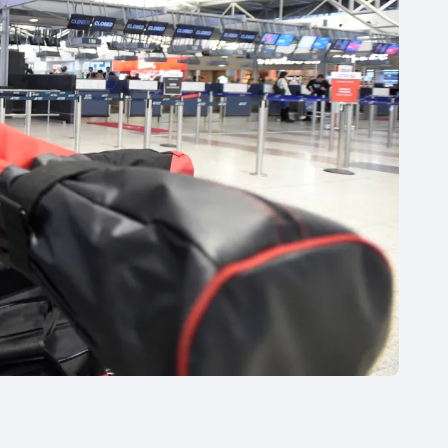
Moderní pětiboj
Triatlon
Motorsport
Veslování
Olympijské hry
Vodní slalom
Parasport
Volejbal
Plavání
Ostatní
Plážový volejbal