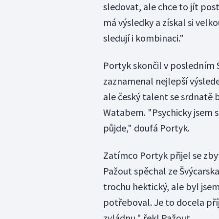
sledovat, ale chce to jít pos
má výsledky a získal si velk
sledují i kombinaci."
Portyk skončil v posledním
zaznamenal nejlepší výsledek
ale český talent se srdnatě
Watabem. "Psychicky jsem se
půjde," doufá Portyk.
Zatímco Portyk přijel se zb
Pažout spěchal ze Švýcarska
trochu hektický, ale byl jse
potřeboval. Je to docela př
zvládnu," řekl Pažout.