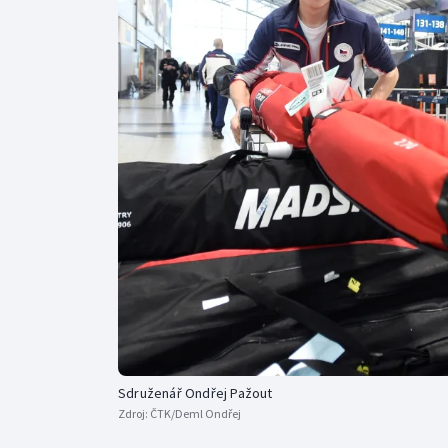
Curling
Dostihy
Florbal
Futsal
Golf
Gymnastika
Sdruženář Ondřej Pažout
Zdroj:
ČTK/Deml Ondřej