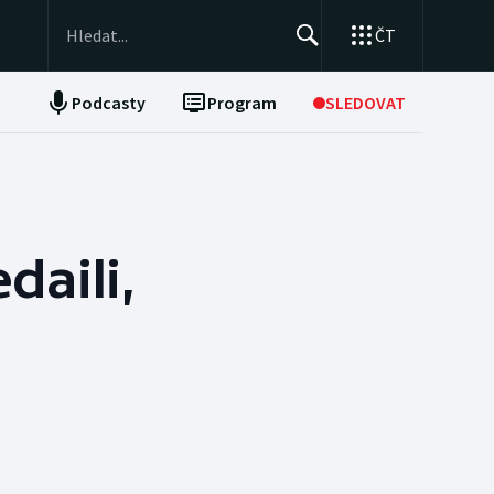
ČT
Podcasty
Program
SLEDOVAT
NEPŘEHLÉDNĚTE
Soutěže
Historické návraty
daili,
Aplikace ČT sport
AZ kvíz