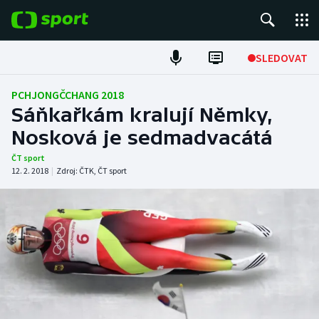
POPULÁRNÍ
SLEDOVAT
Fotbal
PCHJONGČCHANG 2018
Sáňkařkám kralují Němky,
Hokej
Nosková je sedmadvacátá
Tenis
ČT sport
12. 2. 2018
|
Zdroj:
ČTK
,
ČT sport
Atletika
Cyklistika
DALŠÍ SPORTY
Americký fotbal
NEPŘEHLÉDNĚTE