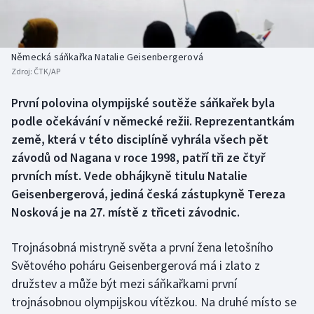
Baseball a softbal
Soutěže
Basketbal
Historické návraty
Německá sáňkařka Natalie Geisenbergerová
Zdroj:
ČTK/AP
Biatlon
Aplikace ČT sport
První polovina olympijské soutěže sáňkařek byla
Boby a skeleton
AZ kvíz
podle očekávání v německé režii. Reprezentantkám
země, která v této disciplíně vyhrála všech pět
Box
závodů od Nagana v roce 1998, patří tři ze čtyř
prvních míst. Vede obhájkyně titulu Natalie
Curling
Geisenbergerová, jediná česká zástupkyně Tereza
Nosková je na 27. místě z třiceti závodnic.
Dostihy
Florbal
Trojnásobná mistryně světa a první žena letošního
Světového poháru Geisenbergerová má i zlato z
Futsal
družstev a může být mezi sáňkařkami první
trojnásobnou olympijskou vítězkou. Na druhé místo se
Golf