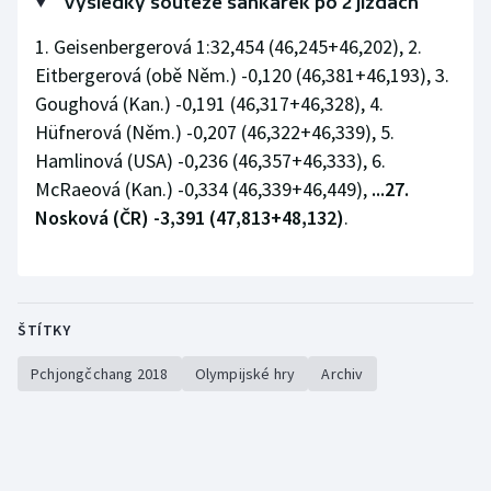
Výsledky soutěže sáňkařek po 2 jízdách
Stolní tenis
1. Geisenbergerová 1:32,454 (46,245+46,202), 2.
Triatlon
Eitbergerová (obě Něm.) -0,120 (46,381+46,193), 3.
Goughová (Kan.) -0,191 (46,317+46,328), 4.
Veslování
Hüfnerová (Něm.) -0,207 (46,322+46,339), 5.
Hamlinová (USA) -0,236 (46,357+46,333), 6.
Vodní slalom
McRaeová (Kan.) -0,334 (46,339+46,449),
...27.
Nosková (ČR) -3,391 (47,813+48,132)
.
Volejbal
Ostatní
ŠTÍTKY
Pchjongčchang 2018
Olympijské hry
Archiv