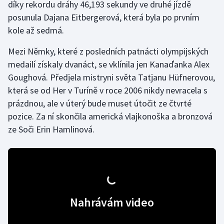
díky rekordu dráhy 46,193 sekundy ve druhé jízdě
posunula Dajana Eitbergerová, která byla po prvním
Gymnastika
kole až sedmá.
Házená
Mezi Němky, které z posledních patnácti olympijských
medailí získaly dvanáct, se vklínila jen Kanaďanka Alex
Jezdectví
Goughová. Předjela mistryni světa Tatjanu Hüfnerovou,
která se od Her v Turíně v roce 2006 nikdy nevracela s
Judo
prázdnou, ale v úterý bude muset útočit ze čtvrté
pozice. Za ní skončila americká vlajkonoška a bronzová
Krasobruslení
ze Soči Erin Hamlinová.
Lezení
Lyže a snowboard
Moderní pětiboj
Nahrávám video
Motorsport