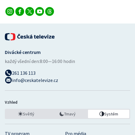
Divácké centrum
každý všední den:
8:00—16:00 hodin
261 136 113
info@ceskatelevize.cz
Vzhled
Světlý
Tmavý
Systém
TV program
Pro média