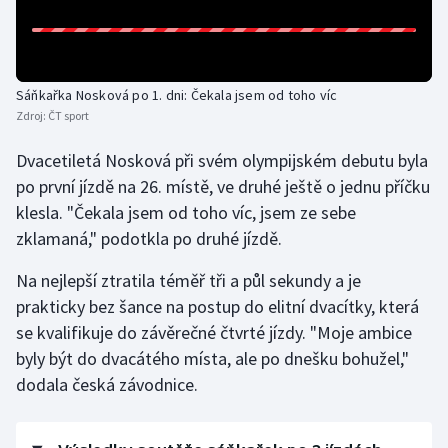
Olympijské hry
Parasport
Sáňkařka Nosková po 1. dni: Čekala jsem od toho víc
Zdroj:
ČT sport
Plavání
Dvacetiletá Nosková při svém olympijském debutu byla
Plážový volejbal
po první jízdě na 26. místě, ve druhé ještě o jednu příčku
klesla. "Čekala jsem od toho víc, jsem ze sebe
Ragby
zklamaná," podotkla po druhé jízdě.
Rychlobruslení
Na nejlepší ztratila téměř tři a půl sekundy a je
prakticky bez šance na postup do elitní dvacítky, která
Rychlostní kanoistika
se kvalifikuje do závěrečné čtvrté jízdy. "Moje ambice
byly být do dvacátého místa, ale po dnešku bohužel,"
Short track
dodala česká závodnice.
Sportovní střelba