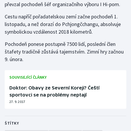
převzal pochodeň šéf organizačního výboru I Hi-pom.
Gymnastika
Cestu napříč pořadatelskou zemí začne pochodeň 1.
listopadu, a než dorazí do Pchjongčchangu, absolvuje
Házená
symbolickou vzdálenost 2018 kilometrů.
Jezdectví
Pochodeň ponese postupně 7500 lidí, poslední člen
štafety tradičně zůstává tajemstvím. Zimní hry začnou
Judo
9. února.
Krasobruslení
SOUVISEJÍCÍ ČLÁNKY
Lezení
Doktor: Obavy ze Severní Koreji? Čeští
sportovci se na problémy neptají
Lyže a snowboard
27. 9. 2017
Moderní pětiboj
ŠTÍTKY
Motorsport