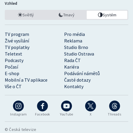
Vzhled
Světlý
Tmavý
Systém
TV program
Pro média
Živé vysílání
Reklama
TV poplatky
Studio Brno
Teletext
Studio Ostrava
Podcasty
Rada ČT
Počasí
Kariéra
E-shop
Podávání námětů
Mobilní a TV aplikace
Časté dotazy
Vše o ČT
Kontakty
Instagram
Facebook
YouTube
X
Threads
© Česká televize