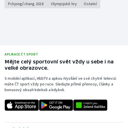
Pchjongčchang 2018
Olympijské hry
Ostatní
Olympijské hry
Parasport
Plavání
Plážový volejbal
APLIKACE ČT SPORT
Mějte celý sportovní svět vždy u sebe i na
Ragby
velké obrazovce.
Rychlobruslení
S mobilní aplikací, HbbTV a apkou iVysílání ve své chytré televizi
máte ČT sport vždy po ruce. Sledujte přímé přenosy, články a
bonusový obsah kdekoli a kdykoli.
Rychlostní kanoistika
Short track
Sportovní střelba