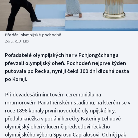
Baseball a softbal
Soutěže
Basketbal
Historické návraty
Biatlon
Aplikace ČT sport
Předání olympijské pochodně
Zdroj:
REUTERS
Boby a skeleton
AZ kvíz
Pořadatelé olympijských her v Pchjongčchangu
převzali olympijský oheň. Pochodeň nejprve týden
Box
putovala po Řecku, nyní ji čeká 100 dní dlouhá cesta
Curling
po Koreji.
Dostihy
Při devadesátiminutovém ceremoniálu na
mramorovém Panathénském stadionu, na kterém se v
Florbal
roce 1896 konaly první novodobé olympijské hry,
předala kněžka v podání herečky Kateriny Lehuové
Futsal
olympijský oheň v lucerně předsedovi řeckého
olympijského výboru Spyrosu Capralosovi. Od něj pak
Golf