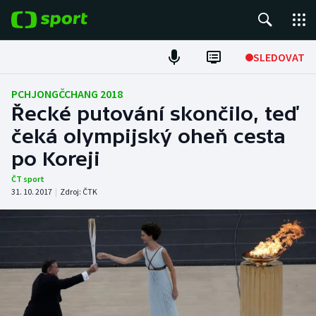
POPULÁRNÍ
SLEDOVAT
Fotbal
PCHJONGČCHANG 2018
Řecké putování skončilo, teď
Hokej
čeká olympijský oheň cesta
po Koreji
Tenis
ČT sport
Atletika
31. 10. 2017
|
Zdroj:
ČTK
Cyklistika
DALŠÍ SPORTY
Americký fotbal
NEPŘEHLÉDNĚTE