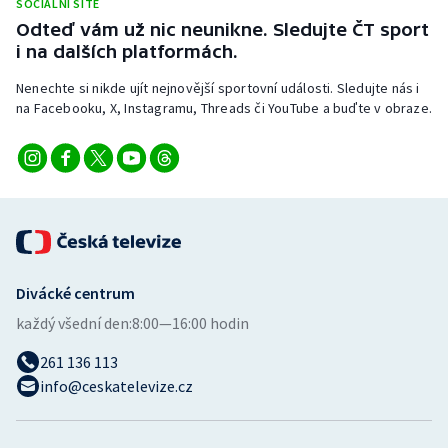
SOCIÁLNÍ SÍTĚ
Stolní tenis
Odteď vám už nic neunikne. Sledujte ČT sport
i na dalších platformách.
Triatlon
Nenechte si nikde ujít nejnovější sportovní události. Sledujte nás i
na Facebooku, X, Instagramu, Threads či YouTube a buďte v obraze.
Veslování
Vodní slalom
Volejbal
Ostatní
Divácké centrum
každý všední den:
8:00—16:00 hodin
261 136 113
info@ceskatelevize.cz