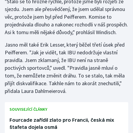
"Stalo se to hrozně rychle, protože jsme byli rozjetí ze
sjezdu. Jsem ale přesvědčený, že jsem udělal správnou
Olympijské hry
věc, protože jsem byl před Peifferem. Komise to
Parasport
projednávala dlouho a nakonec rozhodli v náš prospěch.
Asi k tomu měli nějaké důvody," prohlásil Windisch.
Plavání
Jasno měl také Erik Lesser, který běžel třetí úsek před
Plážový volejbal
Peifferem. "Jak je vidět, tak IBU nedodržuje vlastní
pravidla. Jsem zklamaný, že IBU není na straně
Ragby
poctivých sportovců," uvedl. "Pravidla jasně mluví o
tom, že nemůžete změnit dráhu. To se stalo, tak měla
Rychlobruslení
přijít diskvalifikace. Takhle nám to akorát znechutili,"
přidala Laura Dahlmeierová.
Rychlostní kanoistika
Short track
SOUVISEJÍCÍ ČLÁNKY
Fourcade zařídil zlato pro Francii, česká mix
Sportovní střelba
štafeta dojela osmá