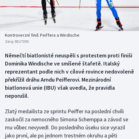
Baseball a softbal
Soutěže
Basketbal
Historické návraty
Biatlon
Aplikace ČT sport
Kontroverzní finiš Peiffera a Windische
Zdroj:
REUTERS
Boby a skeleton
AZ kvíz
Němečtí biatlonisté neuspěli s protestem proti finiši
Dominika Windische ve smíšené štafetě. Italský
Box
reprezentant podle nich v cílové rovince nedovoleně
Curling
překřížil dráhu Arndu Peifferovi. Mezinárodní
biatlonová unie (IBU) však uvedla, že pravidla
Dostihy
neporušil.
Florbal
Zlatý medailista ze sprintu Peiffer na poslední chvíli
zaskočil za nemocného Simona Schemppa a závod se
Futsal
mu vůbec nevyvedl. Do posledního úseku sice vyrazil
jako první, ale po jednom trestném okruhu a pěti
Golf