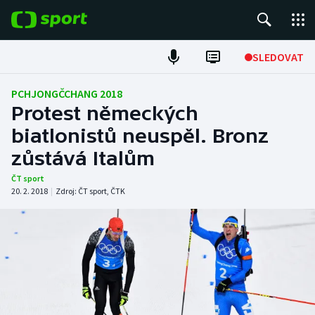
POPULÁRNÍ
SLEDOVAT
Fotbal
PCHJONGČCHANG 2018
Protest německých
Hokej
biatlonistů neuspěl. Bronz
zůstává Italům
Tenis
ČT sport
Atletika
20. 2. 2018
|
Zdroj:
ČT sport
,
ČTK
Cyklistika
DALŠÍ SPORTY
Americký fotbal
NEPŘEHLÉDNĚTE