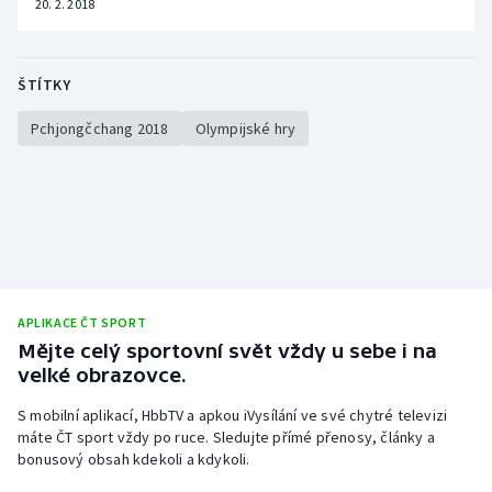
20. 2. 2018
Stolní tenis
Triatlon
ŠTÍTKY
Veslování
Pchjongčchang 2018
Olympijské hry
Vodní slalom
Volejbal
Ostatní
APLIKACE ČT SPORT
Mějte celý sportovní svět vždy u sebe i na
velké obrazovce.
S mobilní aplikací, HbbTV a apkou iVysílání ve své chytré televizi
máte ČT sport vždy po ruce. Sledujte přímé přenosy, články a
bonusový obsah kdekoli a kdykoli.