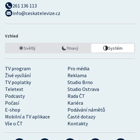
261 136 113
info@ceskatelevize.cz
Vzhled
Světlý
Tmavý
Systém
TV program
Pro média
Živé vysílání
Reklama
TV poplatky
Studio Brno
Teletext
Studio Ostrava
Podcasty
Rada ČT
Počasí
Kariéra
E-shop
Podávání námětů
Mobilní a TV aplikace
Časté dotazy
Vše o ČT
Kontakty