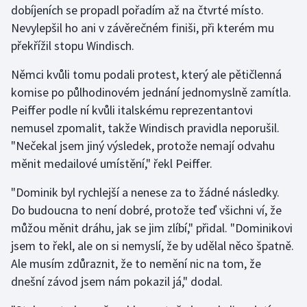
dobíjeních se propadl pořadím až na čtvrté místo.
Nevylepšil ho ani v závěrečném finiši, při kterém mu
Gymnastika
překřížil stopu Windisch.
Házená
Němci kvůli tomu podali protest, který ale pětičlenná
komise po půlhodinovém jednání jednomyslně zamítla.
Jezdectví
Peiffer podle ní kvůli italskému reprezentantovi
nemusel zpomalit, takže Windisch pravidla neporušil.
Judo
"Nečekal jsem jiný výsledek, protože nemají odvahu
měnit medailové umístění," řekl Peiffer.
Krasobruslení
"Dominik byl rychlejší a nenese za to žádné následky.
Lezení
Do budoucna to není dobré, protože teď všichni ví, že
můžou měnit dráhu, jak se jim zlíbí," přidal. "Dominikovi
Lyže a snowboard
jsem to řekl, ale on si nemyslí, že by udělal něco špatně.
Moderní pětiboj
Ale musím zdůraznit, že to nemění nic na tom, že
dnešní závod jsem nám pokazil já," dodal.
Motorsport