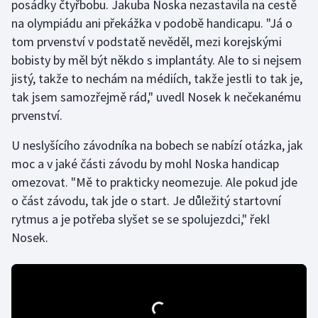
posádky čtyřbobu. Jakuba Noska nezastavila na cestě
na olympiádu ani překážka v podobě handicapu. "Já o
Gymnastika
tom prvenství v podstatě nevěděl, mezi korejskými
bobisty by měl být někdo s implantáty. Ale to si nejsem
Házená
jistý, takže to nechám na médiích, takže jestli to tak je,
tak jsem samozřejmě rád," uvedl Nosek k nečekanému
Jezdectví
prvenství.
Judo
U neslyšícího závodníka na bobech se nabízí otázka, jak
moc a v jaké části závodu by mohl Noska handicap
Krasobruslení
omezovat. "Mě to prakticky neomezuje. Ale pokud jde
o část závodu, tak jde o start. Je důležitý startovní
Lezení
rytmus a je potřeba slyšet se se spolujezdci," řekl
Nosek.
Lyže a snowboard
Moderní pětiboj
Motorsport