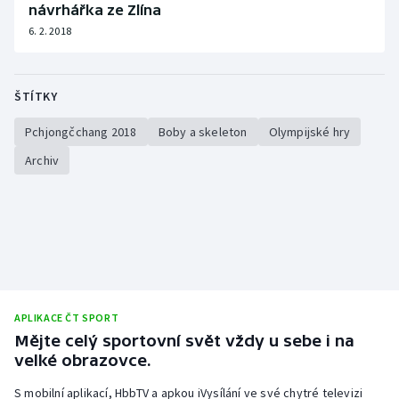
návrhářka ze Zlína
6. 2. 2018
ŠTÍTKY
Pchjongčchang 2018
Boby a skeleton
Olympijské hry
Archiv
APLIKACE ČT SPORT
Mějte celý sportovní svět vždy u sebe i na
velké obrazovce.
S mobilní aplikací, HbbTV a apkou iVysílání ve své chytré televizi