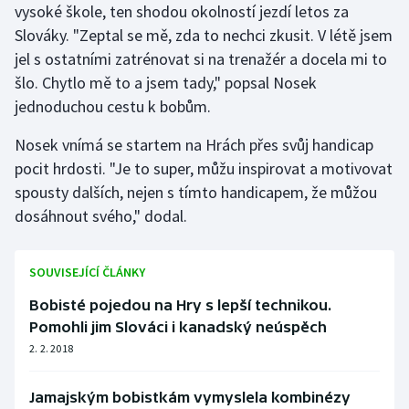
vysoké škole, ten shodou okolností jezdí letos za
Stolní tenis
Slováky. "Zeptal se mě, zda to nechci zkusit. V létě jsem
Triatlon
jel s ostatními zatrénovat si na trenažér a docela mi to
šlo. Chytlo mě to a jsem tady," popsal Nosek
Veslování
jednoduchou cestu k bobům.
Nosek vnímá se startem na Hrách přes svůj handicap
Vodní slalom
pocit hrdosti. "Je to super, můžu inspirovat a motivovat
Volejbal
spousty dalších, nejen s tímto handicapem, že můžou
dosáhnout svého," dodal.
Ostatní
SOUVISEJÍCÍ ČLÁNKY
Bobisté pojedou na Hry s lepší technikou.
Pomohli jim Slováci i kanadský neúspěch
2. 2. 2018
Jamajským bobistkám vymyslela kombinézy