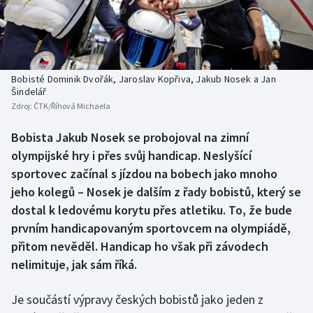
Baseball a softbal
Soutěže
Basketbal
Historické návraty
Biatlon
Aplikace ČT sport
Bobisté Dominik Dvořák, Jaroslav Kopřiva, Jakub Nosek a Jan
Šindelář
Zdroj:
ČTK/Říhová Michaela
Boby a skeleton
AZ kvíz
Bobista Jakub Nosek se probojoval na zimní
Box
olympijské hry i přes svůj handicap. Neslyšící
sportovec začínal s jízdou na bobech jako mnoho
Curling
jeho kolegů – Nosek je dalším z řady bobistů, který se
dostal k ledovému korytu přes atletiku. To, že bude
Dostihy
prvním handicapovaným sportovcem na olympiádě,
Florbal
přitom nevěděl. Handicap ho však při závodech
nelimituje, jak sám říká.
Futsal
Je součástí výpravy českých bobistů jako jeden z
Golf