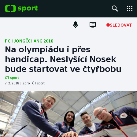
POPULÁRNÍ
SLEDOVAT
Fotbal
PCHJONGČCHANG 2018
Na olympiádu i přes
Hokej
handicap. Neslyšící Nosek
bude startovat ve čtyřbobu
Tenis
ČT sport
Atletika
7. 2. 2018
|
Zdroj:
ČT sport
Cyklistika
DALŠÍ SPORTY
Americký fotbal
NEPŘEHLÉDNĚTE