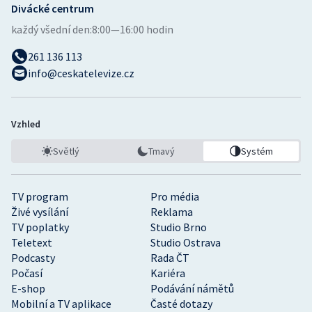
Divácké centrum
každý všední den:
8:00—16:00 hodin
261 136 113
info@ceskatelevize.cz
Vzhled
Světlý
Tmavý
Systém
TV program
Pro média
Živé vysílání
Reklama
TV poplatky
Studio Brno
Teletext
Studio Ostrava
Podcasty
Rada ČT
Počasí
Kariéra
E-shop
Podávání námětů
Mobilní a TV aplikace
Časté dotazy