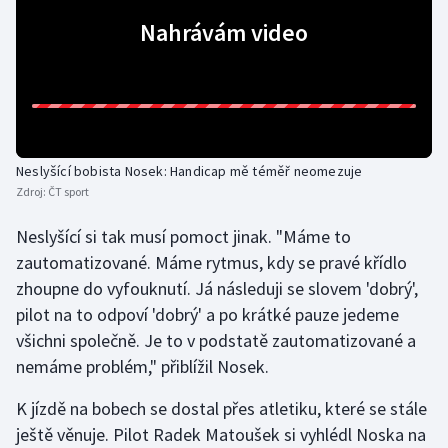
Nahrávám video
Olympijské hry
Parasport
Plavání
Neslyšící bobista Nosek: Handicap mě téměř neomezuje
Plážový volejbal
Zdroj:
ČT sport
Ragby
Neslyšící si tak musí pomoct jinak. "Máme to
zautomatizované. Máme rytmus, kdy se pravé křídlo
Rychlobruslení
zhoupne do vyfouknutí. Já následuji se slovem 'dobrý',
pilot na to odpoví 'dobrý' a po krátké pauze jedeme
Rychlostní kanoistika
všichni společně. Je to v podstatě zautomatizované a
nemáme problém," přiblížil Nosek.
Short track
K jízdě na bobech se dostal přes atletiku, které se stále
Sportovní střelba
ještě věnuje. Pilot Radek Matoušek si vyhlédl Noska na