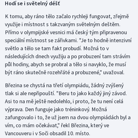
Hodí se i světelný déšť
Short track
K tomu, aby ráno tělo začalo rychleji fungovat, zřejmě
Sportovní střelba
využije i místnost s takzvaným světelným deštěm.
Přímo v olympijské vesnici má český tým připravenou
Stolní tenis
speciální místnost se zářivkami. "Je to hodně intenzivní
světlo a tělo se tam fakt probudí. Možná to v
Triatlon
následujících dnech využiju a po probuzení tam strávím
Veslování
půl hodiny, abych se probral a tělo si navyklo, že musí
být ráno skutečně rozehřáté a probuzené," uvažoval.
Vodní slalom
Březina se chystá na třetí olympiádu, žádný zvýšený
tlak si ale nepřipouští. "Beru to jako každý jiný závod.
Volejbal
Asi to na mě ještě nedolehlo, i proto, že tu není celá
Ostatní
výprava. Den funguje jako tréninkový. Možná
zafungovalo i to, že už jsem na dvou olympiádách byl a
vím, co mám očekávat," řekl Březina, který ve
Vancouveru i v Soči obsadil 10. místo.