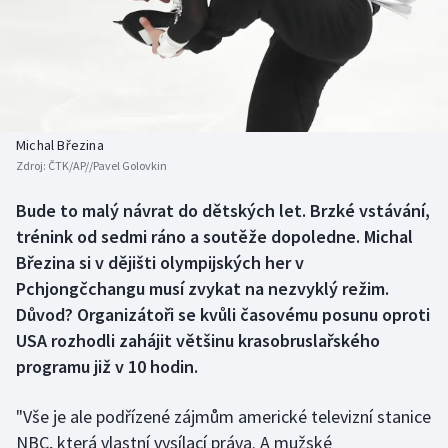
Atletika
Soutěže
Baseball a softbal
Historické návraty
Basketbal
Aplikace ČT sport
Michal Březina
Biatlon
AZ kvíz
Zdroj:
ČTK/AP//Pavel Golovkin
Boby a skeleton
Bude to malý návrat do dětských let. Brzké vstávání,
trénink od sedmi ráno a soutěže dopoledne. Michal
Box
Březina si v dějišti olympijských her v
Pchjongčchangu musí zvykat na nezvyklý režim.
Curling
Důvod? Organizátoři se kvůli časovému posunu oproti
USA rozhodli zahájit většinu krasobruslařského
Cyklistika
programu již v 10 hodin.
Dostihy
"Vše je ale podřízené zájmům americké televizní stanice
NBC, která vlastní vysílací práva. A mužské
Florbal