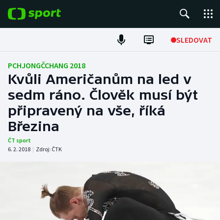
POPULÁRNÍ
SLEDOVAT
ME v atletice
PCHJONGČCHANG 2018
Kvůli Američanům na led v
ME v plavání
sedm ráno. Člověk musí být
připravený na vše, říká
Fotbal
Březina
Hokej
ČT sport
6. 2. 2018
|
Zdroj:
ČTK
Tenis
DALŠÍ SPORTY
Americký fotbal
NEPŘEHLÉDNĚTE