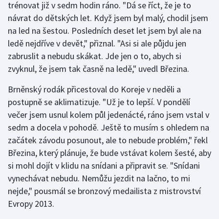
trénovat již v sedm hodin ráno. "Dá se říct, že je to
Moderní pětiboj
návrat do dětských let. Když jsem byl malý, chodil jsem
na led na šestou. Posledních deset let jsem byl ale na
Motorsport
ledě nejdříve v devět," přiznal. "Asi si ale půjdu jen
zabruslit a nebudu skákat. Jde jen o to, abych si
Olympijské hry
zvyknul, že jsem tak časně na ledě," uvedl Březina.
Parasport
Brněnský rodák přicestoval do Koreje v neděli a
postupně se aklimatizuje. "Už je to lepší. V pondělí
Plavání
večer jsem usnul kolem půl jedenácté, ráno jsem vstal v
sedm a docela v pohodě. Ještě to musím s ohledem na
Plážový volejbal
začátek závodu posunout, ale to nebude problém," řekl
Březina, který plánuje, že bude vstávat kolem šesté, aby
Ragby
si mohl dojít v klidu na snídani a připravit se. "Snídani
vynechávat nebudu. Nemůžu jezdit na lačno, to mi
Rychlobruslení
nejde," pousmál se bronzový medailista z mistrovství
Rychlostní kanoistika
Evropy 2013.