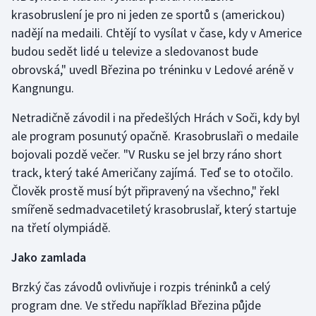
krasobruslení je pro ni jeden ze sportů s (americkou)
nadějí na medaili. Chtějí to vysílat v čase, kdy v Americe
Futsal
budou sedět lidé u televize a sledovanost bude
Golf
obrovská," uvedl Březina po tréninku v Ledové aréně v
Kangnungu.
Gymnastika
Netradičně závodil i na předešlých Hrách v Soči, kdy byl
Házená
ale program posunutý opačně. Krasobruslaři o medaile
bojovali pozdě večer. "V Rusku se jel brzy ráno short
Jezdectví
track, který také Američany zajímá. Teď se to otočilo.
Člověk prostě musí být připravený na všechno," řekl
Judo
smířeně sedmadvacetiletý krasobruslař, který startuje
na třetí olympiádě.
Krasobruslení
Jako zamlada
Lezení
Brzký čas závodů ovlivňuje i rozpis tréninků a celý
Lyže a snowboard
program dne. Ve středu například Březina půjde