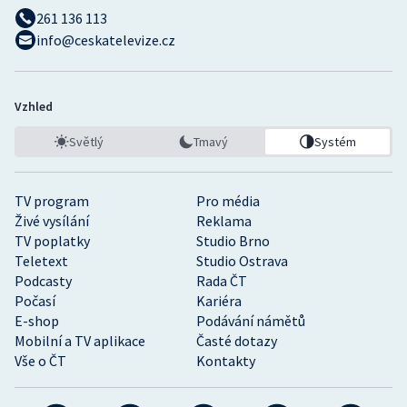
261 136 113
info@ceskatelevize.cz
Vzhled
Světlý
Tmavý
Systém
TV program
Pro média
Živé vysílání
Reklama
TV poplatky
Studio Brno
Teletext
Studio Ostrava
Podcasty
Rada ČT
Počasí
Kariéra
E-shop
Podávání námětů
Mobilní a TV aplikace
Časté dotazy
Vše o ČT
Kontakty