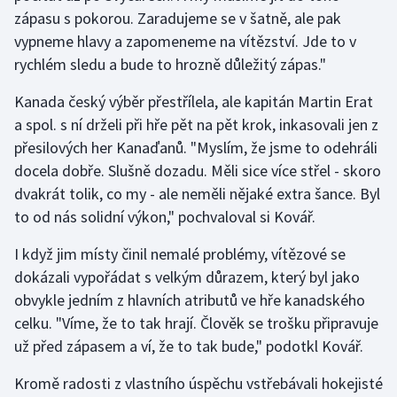
zápasu s pokorou. Zaradujeme se v šatně, ale pak
Olympijské hry
vypneme hlavy a zapomeneme na vítězství. Jde to v
rychlém sledu a bude to hrozně důležitý zápas."
Parasport
Kanada český výběr přestřílela, ale kapitán Martin Erat
Plavání
a spol. s ní drželi při hře pět na pět krok, inkasovali jen z
přesilových her Kanaďanů. "Myslím, že jsme to odehráli
Plážový volejbal
docela dobře. Slušně dozadu. Měli sice více střel - skoro
dvakrát tolik, co my - ale neměli nějaké extra šance. Byl
Ragby
to od nás solidní výkon," pochvaloval si Kovář.
Rychlobruslení
I když jim místy činil nemalé problémy, vítězové se
dokázali vypořádat s velkým důrazem, který byl jako
Rychlostní kanoistika
obvykle jedním z hlavních atributů ve hře kanadského
celku. "Víme, že to tak hrají. Člověk se trošku připravuje
Short track
už před zápasem a ví, že to tak bude," podotkl Kovář.
Sportovní střelba
Kromě radosti z vlastního úspěchu vstřebávali hokejisté