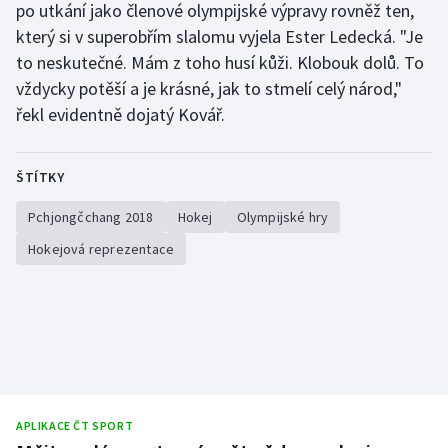
po utkání jako členové olympijské výpravy rovněž ten,
Stolní tenis
který si v superobřím slalomu vyjela Ester Ledecká. "Je
to neskutečné. Mám z toho husí kůži. Klobouk dolů. To
Triatlon
vždycky potěší a je krásné, jak to stmelí celý národ,"
Veslování
řekl evidentně dojatý Kovář.
Vodní slalom
ŠTÍTKY
Volejbal
Pchjongčchang 2018
Hokej
Olympijské hry
Hokejová reprezentace
Ostatní
APLIKACE ČT SPORT