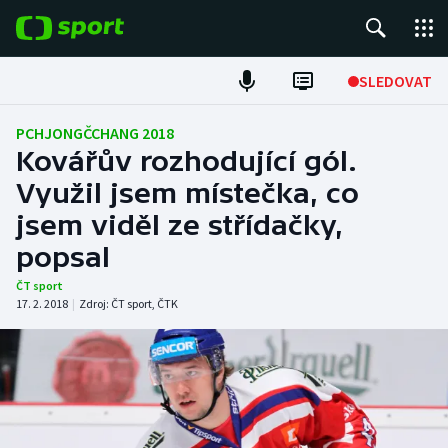
POPULÁRNÍ
SLEDOVAT
Fotbal
PCHJONGČCHANG 2018
Kovářův rozhodující gól.
Hokej
Využil jsem místečka, co
jsem viděl ze střídačky,
Tenis
popsal
Atletika
ČT sport
17. 2. 2018
|
Zdroj:
ČT sport
,
ČTK
Cyklistika
DALŠÍ SPORTY
Americký fotbal
NEPŘEHLÉDNĚTE