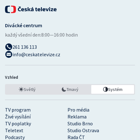
Divácké centrum
každý všední den:
8:00—16:00 hodin
261 136 113
info@ceskatelevize.cz
Vzhled
Světlý
Tmavý
Systém
TV program
Pro média
Živé vysílání
Reklama
TV poplatky
Studio Brno
Teletext
Studio Ostrava
Podcasty
Rada ČT