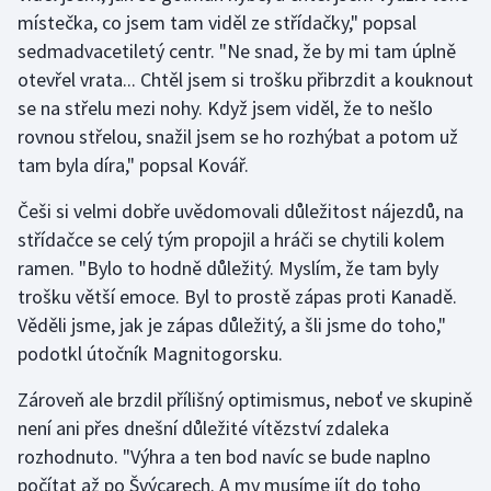
místečka, co jsem tam viděl ze střídačky," popsal
sedmadvacetiletý centr. "Ne snad, že by mi tam úplně
Gymnastika
otevřel vrata... Chtěl jsem si trošku přibrzdit a kouknout
Házená
se na střelu mezi nohy. Když jsem viděl, že to nešlo
rovnou střelou, snažil jsem se ho rozhýbat a potom už
Jezdectví
tam byla díra," popsal Kovář.
Judo
Češi si velmi dobře uvědomovali důležitost nájezdů, na
střídačce se celý tým propojil a hráči se chytili kolem
Krasobruslení
ramen. "Bylo to hodně důležitý. Myslím, že tam byly
trošku větší emoce. Byl to prostě zápas proti Kanadě.
Lezení
Věděli jsme, jak je zápas důležitý, a šli jsme do toho,"
podotkl útočník Magnitogorsku.
Lyže a snowboard
Zároveň ale brzdil přílišný optimismus, neboť ve skupině
Moderní pětiboj
není ani přes dnešní důležité vítězství zdaleka
rozhodnuto. "Výhra a ten bod navíc se bude naplno
Motorsport
počítat až po Švýcarech. A my musíme jít do toho