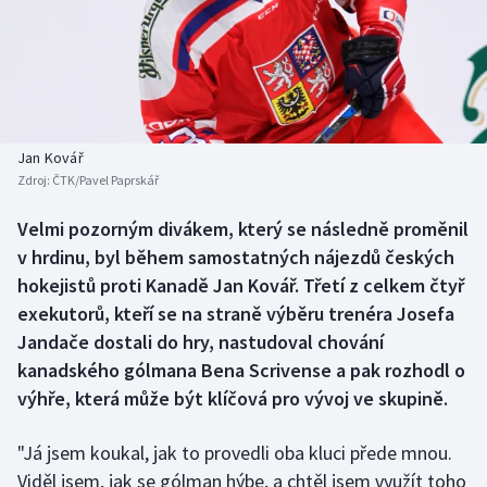
Baseball a softbal
Soutěže
Basketbal
Historické návraty
Biatlon
Aplikace ČT sport
Jan Kovář
Boby a skeleton
AZ kvíz
Zdroj:
ČTK/Pavel Paprskář
Box
Velmi pozorným divákem, který se následně proměnil
v hrdinu, byl během samostatných nájezdů českých
Curling
hokejistů proti Kanadě Jan Kovář. Třetí z celkem čtyř
exekutorů, kteří se na straně výběru trenéra Josefa
Dostihy
Jandače dostali do hry, nastudoval chování
kanadského gólmana Bena Scrivense a pak rozhodl o
Florbal
výhře, která může být klíčová pro vývoj ve skupině.
Futsal
"Já jsem koukal, jak to provedli oba kluci přede mnou.
Viděl jsem, jak se gólman hýbe, a chtěl jsem využít toho
Golf