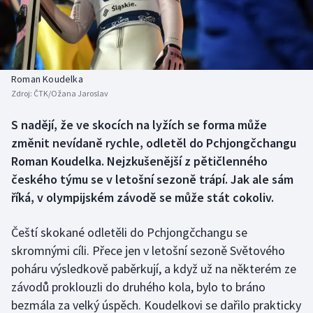
Atletika
Soutěže
Baseball a softbal
Historické návraty
Basketbal
Aplikace ČT sport
Roman Koudelka
Zdroj:
ČTK/Ožana Jaroslav
Biatlon
AZ kvíz
S nadějí, že ve skocích na lyžích se forma může
změnit nevídaně rychle, odletěl do Pchjongčchangu
Boby a skeleton
Roman Koudelka. Nejzkušenější z pětičlenného
Box
českého týmu se v letošní sezoně trápí. Jak ale sám
říká, v olympijském závodě se může stát cokoliv.
Curling
Čeští skokané odletěli do Pchjongčchangu se
Cyklistika
skromnými cíli. Přece jen v letošní sezoně Světového
poháru výsledkově paběrkují, a když už na některém ze
Dostihy
závodů proklouzli do druhého kola, bylo to bráno
bezmála za velký úspěch. Koudelkovi se dařilo prakticky
Florbal