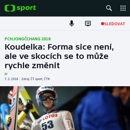
POPULÁRNÍ
SLEDOVAT
ME v atletice
PCHJONGČCHANG 2018
Koudelka: Forma sice není,
ME v plavání
ale ve skocích se to může
rychle změnit
Fotbal
jir
Hokej
7. 2. 2018
|
Zdroj:
ČT sport
,
ČTK
Tenis
DALŠÍ SPORTY
Americký fotbal
NEPŘEHLÉDNĚTE