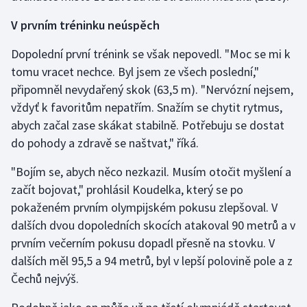
V prvním tréninku neúspěch
Dopolední první trénink se však nepovedl. "Moc se mi k
tomu vracet nechce. Byl jsem ze všech poslední,"
připomněl nevydařený skok (63,5 m). "Nervózní nejsem,
vždyť k favoritům nepatřím. Snažím se chytit rytmus,
abych začal zase skákat stabilně. Potřebuju se dostat
do pohody a zdravě se naštvat," říká.
"Bojím se, abych něco nezkazil. Musím otočit myšlení a
začít bojovat," prohlásil Koudelka, který se po
pokaženém prvním olympijském pokusu zlepšoval. V
dalších dvou dopoledních skocích atakoval 90 metrů a v
prvním večerním pokusu dopadl přesně na stovku. V
dalších měl 95,5 a 94 metrů, byl v lepší polovině pole a z
Čechů nejvýš.