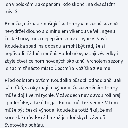
jen v polském Zakopaném, kde skončil na dvacátém
místě.
Futsal
Bohužel, náznak zlepšující se formy v mizerné sezoně
Golf
nevydržel dlouho a o minulém víkendu ve Willingenu
české barvy mezi nejlepšími znovu chyběly. Navíc
Gymnastika
Koudelka spadl na dopadu a mohl být rád, že si
nepřivodil žádné zranění. Podobně vypadají výsledky i
Házená
zbylé čtveřice nominovaných skokanů. Vrcholem sezony
je zatím třinácté místo Čestmíra Kožíška z Kulmu.
Jezdectví
Před odletem ovšem Koudelka působil odhodlaně. Jak
Judo
sám říká, skoky mají tu výhodu, že ke změnám formy
může dojít velmi rychle. V závodech navíc svou roli hrají
Krasobruslení
i podmínky, a také to, jak komu můstek sedne. V tom
Lezení
může být česká výhoda. Koudelka totiž říká, že má
korejské můstky rád a zná je z loňských závodů
Lyže a snowboard
Světového poháru.