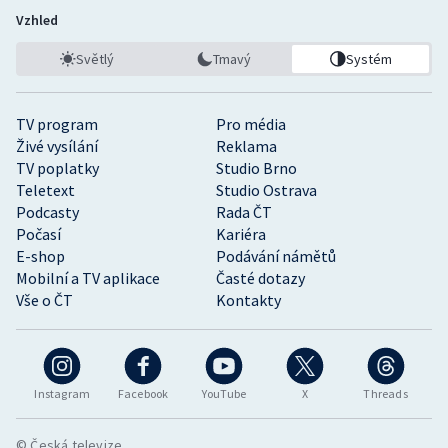
Vzhled
Světlý
Tmavý
Systém
TV program
Pro média
Živé vysílání
Reklama
TV poplatky
Studio Brno
Teletext
Studio Ostrava
Podcasty
Rada ČT
Počasí
Kariéra
E-shop
Podávání námětů
Mobilní a TV aplikace
Časté dotazy
Vše o ČT
Kontakty
Instagram
Facebook
YouTube
X
Threads
© Česká televize