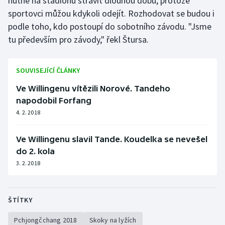
nutné na stadionu strávit dlouhou dobu, protože
sportovci můžou kdykoli odejít. Rozhodovat se budou i
podle toho, kdo postoupí do sobotního závodu. "Jsme
tu především pro závody," řekl Štursa.
SOUVISEJÍCÍ ČLÁNKY
Ve Willingenu vítězili Norové. Tandeho
napodobil Forfang
4. 2. 2018
Ve Willingenu slavil Tande. Koudelka se nevešel
do 2. kola
3. 2. 2018
ŠTÍTKY
Pchjongčchang 2018
Skoky na lyžích