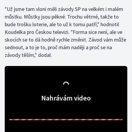
"Už jsme tam vloni měli závody SP na velkém i malém
Moderní pětiboj
můstku. Můstky jsou pěkné. Trochu větrné, takže to
Motorsport
bude trošku loterie, ale to už k tomu patří," hodnotil
Koudelka pro Českou televizi. "Forma sice není, ale ve
Olympijské hry
skocích se to dá hodně rychle změnit. Závod vám může
sednout, a to je to, proč mám naději a proč se na
Parasport
závody těším," dodal.
Plavání
Plážový volejbal
Ragby
Nahrávám video
Rychlobruslení
Rychlostní kanoistika