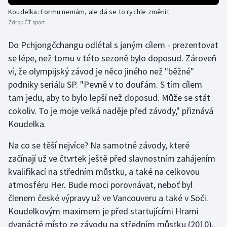
Short track
Koudelka: Formu nemám, ale dá se to rychle změnit
Zdroj:
ČT sport
Sportovní střelba
Do Pchjongčchangu odlétal s janým cílem - prezentovat
Stolní tenis
se lépe, než tomu v této sezoně bylo doposud. Zároveň
ví, že olympijský závod je něco jiného než "běžné"
Triatlon
podniky seriálu SP. "Pevně v to doufám. S tím cílem
tam jedu, aby to bylo lepší než doposud. Může se stát
Veslování
cokoliv. To je moje velká naděje před závody," přiznává
Koudelka.
Vodní slalom
Na co se těší nejvíce? Na samotné závody, které
Volejbal
začínají už ve čtvrtek ještě před slavnostním zahájením
kvalifikací na středním můstku, a také na celkovou
Ostatní
atmosféru Her. Bude moci porovnávat, neboť byl
členem české výpravy už ve Vancouveru a také v Soči.
Koudelkovým maximem je před startujícími Hrami
dvanácté místo ze závodu na středním můstku (2010).