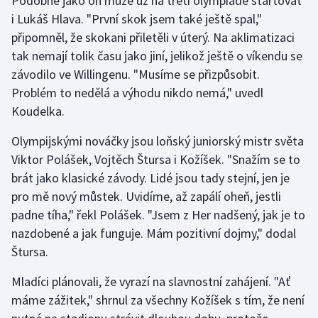
Podobně jako on může už na třetí olympiádě startovat
i Lukáš Hlava. "První skok jsem také ještě spal,"
připomněl, že skokani přiletěli v úterý. Na aklimatizaci
tak nemají tolik času jako jiní, jelikož ještě o víkendu se
závodilo ve Willingenu. "Musíme se přizpůsobit.
Problém to nedělá a výhodu nikdo nemá," uvedl
Koudelka.
Olympijskými nováčky jsou loňský juniorský mistr světa
Viktor Polášek, Vojtěch Štursa i Kožíšek. "Snažím se to
brát jako klasické závody. Lidé jsou tady stejní, jen je
pro mě nový můstek. Uvidíme, až zapálí oheň, jestli
padne tíha," řekl Polášek. "Jsem z Her nadšený, jak je to
nazdobené a jak funguje. Mám pozitivní dojmy," dodal
Štursa.
Mladíci plánovali, že vyrazí na slavnostní zahájení. "Ať
máme zážitek," shrnul za všechny Kožíšek s tím, že není