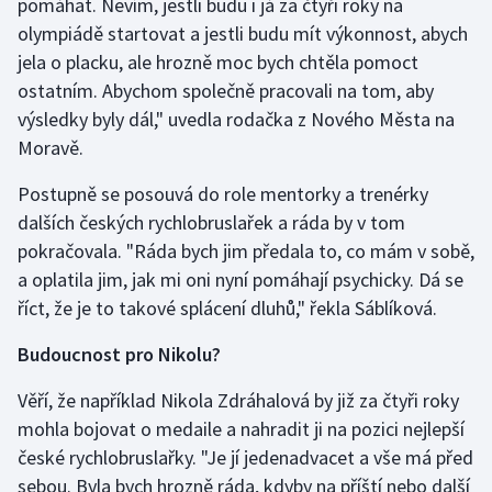
pomáhat. Nevím, jestli budu i já za čtyři roky na
olympiádě startovat a jestli budu mít výkonnost, abych
Olympijské hry
jela o placku, ale hrozně moc bych chtěla pomoct
Parasport
ostatním. Abychom společně pracovali na tom, aby
výsledky byly dál," uvedla rodačka z Nového Města na
Plavání
Moravě.
Plážový volejbal
Postupně se posouvá do role mentorky a trenérky
dalších českých rychlobruslařek a ráda by v tom
Ragby
pokračovala. "Ráda bych jim předala to, co mám v sobě,
a oplatila jim, jak mi oni nyní pomáhají psychicky. Dá se
Rychlobruslení
říct, že je to takové splácení dluhů," řekla Sáblíková.
Rychlostní kanoistika
Budoucnost pro Nikolu?
Věří, že například Nikola Zdráhalová by již za čtyři roky
Short track
mohla bojovat o medaile a nahradit ji na pozici nejlepší
Sportovní střelba
české rychlobruslařky. "Je jí jedenadvacet a vše má před
sebou. Byla bych hrozně ráda, kdyby na příští nebo další