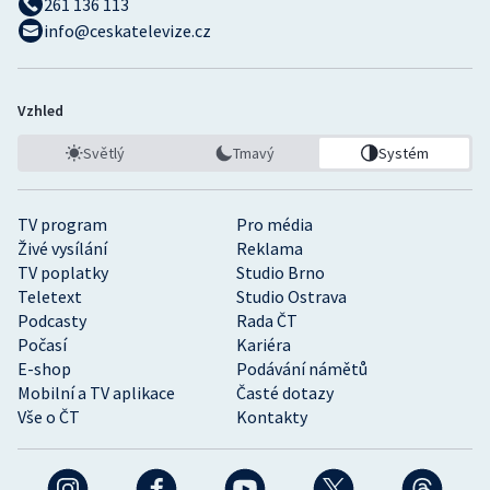
261 136 113
info@ceskatelevize.cz
Vzhled
Světlý
Tmavý
Systém
TV program
Pro média
Živé vysílání
Reklama
TV poplatky
Studio Brno
Teletext
Studio Ostrava
Podcasty
Rada ČT
Počasí
Kariéra
E-shop
Podávání námětů
Mobilní a TV aplikace
Časté dotazy
Vše o ČT
Kontakty