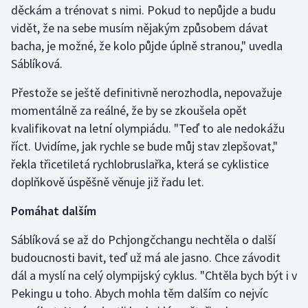
děckám a trénovat s nimi. Pokud to nepůjde a budu
vidět, že na sebe musím nějakým způsobem dávat
Gymnastika
bacha, je možné, že kolo půjde úplně stranou," uvedla
Sáblíková.
Házená
Přestože se ještě definitivně nerozhodla, nepovažuje
Jezdectví
momentálně za reálné, že by se zkoušela opět
kvalifikovat na letní olympiádu. "Teď to ale nedokážu
Judo
říct. Uvidíme, jak rychle se bude můj stav zlepšovat,"
řekla třicetiletá rychlobruslařka, která se cyklistice
Krasobruslení
doplňkově úspěšně věnuje již řadu let.
Lezení
Pomáhat dalším
Lyže a snowboard
Sáblíková se až do Pchjongčchangu nechtěla o další
budoucnosti bavit, teď už má ale jasno. Chce závodit
Moderní pětiboj
dál a myslí na celý olympijský cyklus. "Chtěla bych být i v
Pekingu u toho. Abych mohla těm dalším co nejvíc
Motorsport