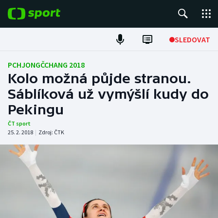
POPULÁRNÍ
SLEDOVAT
Fotbal
PCHJONGČCHANG 2018
Kolo možná půjde stranou.
Hokej
Sáblíková už vymýšlí kudy do
Pekingu
Tenis
ČT sport
Atletika
25. 2. 2018
|
Zdroj:
ČTK
Cyklistika
DALŠÍ SPORTY
Americký fotbal
NEPŘEHLÉDNĚTE