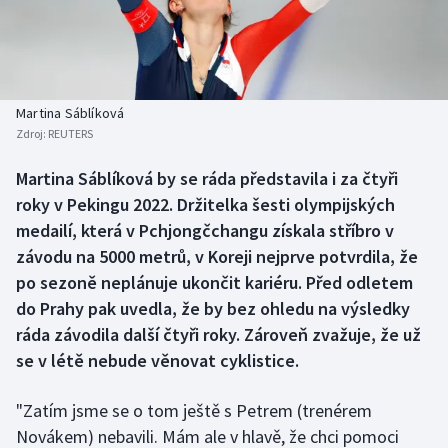
Baseball a softbal
Soutěže
Basketbal
Historické návraty
Biatlon
Aplikace ČT sport
Martina Sáblíková
Zdroj:
REUTERS
Boby a skeleton
AZ kvíz
Martina Sáblíková by se ráda představila i za čtyři
roky v Pekingu 2022. Držitelka šesti olympijských
Box
medailí, která v Pchjongčchangu získala stříbro v
Curling
závodu na 5000 metrů, v Koreji nejprve potvrdila, že
po sezoně neplánuje ukončit kariéru. Před odletem
Dostihy
do Prahy pak uvedla, že by bez ohledu na výsledky
ráda závodila další čtyři roky. Zároveň zvažuje, že už
Florbal
se v létě nebude věnovat cyklistice.
Futsal
"Zatím jsme se o tom ještě s Petrem (trenérem
Novákem) nebavili. Mám ale v hlavě, že chci pomoci
Golf