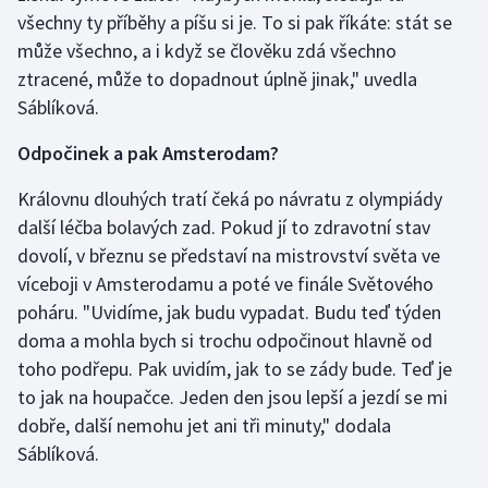
všechny ty příběhy a píšu si je. To si pak říkáte: stát se
může všechno, a i když se člověku zdá všechno
ztracené, může to dopadnout úplně jinak," uvedla
Sáblíková.
Odpočinek a pak Amsterodam?
Královnu dlouhých tratí čeká po návratu z olympiády
další léčba bolavých zad. Pokud jí to zdravotní stav
dovolí, v březnu se představí na mistrovství světa ve
víceboji v Amsterodamu a poté ve finále Světového
poháru. "Uvidíme, jak budu vypadat. Budu teď týden
doma a mohla bych si trochu odpočinout hlavně od
toho podřepu. Pak uvidím, jak to se zády bude. Teď je
to jak na houpačce. Jeden den jsou lepší a jezdí se mi
dobře, další nemohu jet ani tři minuty," dodala
Sáblíková.