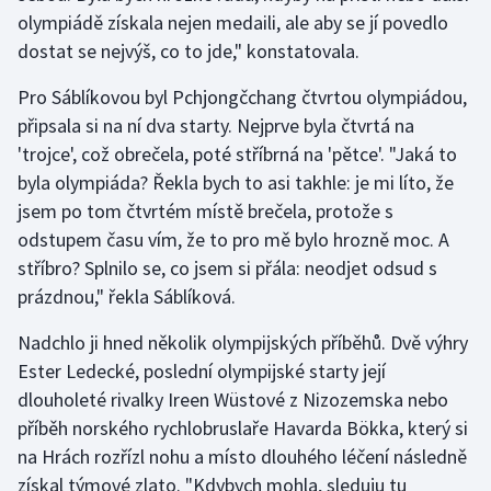
Stolní tenis
olympiádě získala nejen medaili, ale aby se jí povedlo
dostat se nejvýš, co to jde," konstatovala.
Triatlon
Pro Sáblíkovou byl Pchjongčchang čtvrtou olympiádou,
Veslování
připsala si na ní dva starty. Nejprve byla čtvrtá na
'trojce', což obrečela, poté stříbrná na 'pětce'. "Jaká to
Vodní slalom
byla olympiáda? Řekla bych to asi takhle: je mi líto, že
jsem po tom čtvrtém místě brečela, protože s
Volejbal
odstupem času vím, že to pro mě bylo hrozně moc. A
stříbro? Splnilo se, co jsem si přála: neodjet odsud s
Ostatní
prázdnou," řekla Sáblíková.
Nadchlo ji hned několik olympijských příběhů. Dvě výhry
Ester Ledecké, poslední olympijské starty její
dlouholeté rivalky Ireen Wüstové z Nizozemska nebo
příběh norského rychlobruslaře Havarda Bökka, který si
na Hrách rozřízl nohu a místo dlouhého léčení následně
získal týmové zlato. "Kdybych mohla, sleduju tu